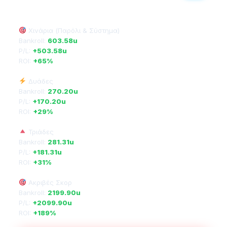
2026 Progression
Χινάρια (Παρόλι & Σύστημα)
Bankroll:
603.58u
P/L:
+503.58u
ROI:
+65%
Δυάδες
Bankroll:
270.20u
P/L:
+170.20u
ROI:
+29%
Τριάδες
Bankroll:
281.31u
P/L:
+181.31u
ROI:
+31%
Ακριβές Σκορ
Bankroll:
2199.90u
P/L:
+2099.90u
ROI:
+189%