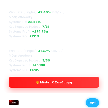
Μάρτιος
Win Rate (Singles):
42.40%
(53/125)
Μέση Απόδοση:
2.96
Systems Hit:
22.58%
Κερδισμένες Ημέρες:
7/31
Systems Profit:
+274.73u
Systems ROI:
+131%
Απρίλιος
Win Rate (Singles):
31.67%
(38/120)
Μέση Απόδοση:
3.00
Κερδισμένες Ημέρες:
3/30
Systems Profit:
+€5.186
Systems ROI:
+173%
Mister X Συνδρομή
VIP ALL-IN-ONE
TOP