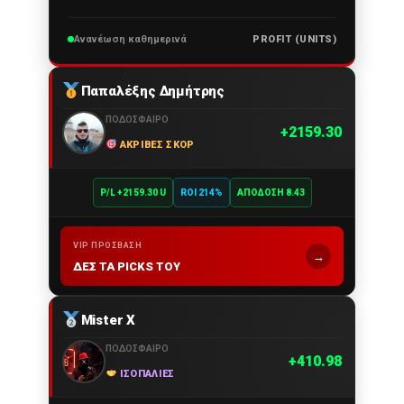
Ανανέωση καθημερινά
PROFIT (UNITS)
Παπαλέξης Δημήτρης
ΠΟΔΌΣΦΑΙΡΟ
2159.30
ΑΚΡΙΒΈΣ ΣΚΟΡ
P/L +2159.30 U
ROI 214%
ΑΠΌΔΟΣΗ 8.43
VIP ΠΡΌΣΒΑΣΗ
→
ΔΕΣ ΤΑ PICKS ΤΟΥ
Mister X
ΠΟΔΌΣΦΑΙΡΟ
410.98
ΙΣΟΠΑΛΊΕΣ