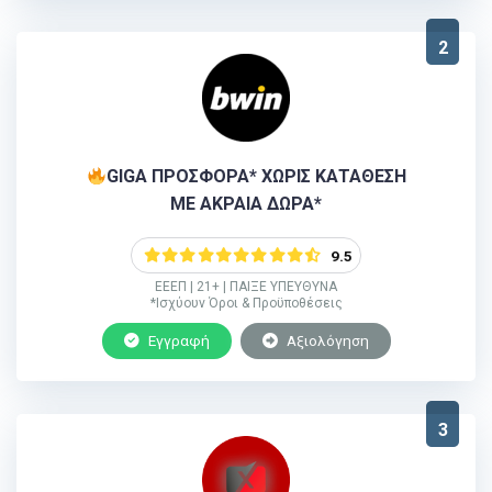
2
GIGA ΠΡΟΣΦΟΡΑ* ΧΩΡΙΣ ΚΑΤΑΘΕΣΗ
ΜΕ ΑΚΡΑΙΑ ΔΩΡΑ*
9.5
ΕΕΕΠ | 21+ | ΠΑΙΞΕ ΥΠΕΥΘΥΝΑ
*Ισχύουν Όροι & Προϋποθέσεις
Εγγραφή
Αξιολόγηση
3