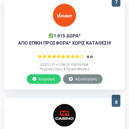
7
1.615 ΔΩΡΑ*
ΑΠΟ ΕΠΙΚΗ ΠΡΟΣΦΟΡΑ* ΧΩΡΙΣ ΚΑΤΑΘΕΣΗ!
9.0
ΕΕΕΠ | 21+ | ΠΑΙΞΕ ΥΠΕΥΘΥΝΑ
*Ισχύουν Όροι & Προϋποθέσεις
Εγγραφή
Αξιολόγηση
8