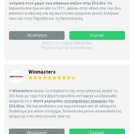
ονόματα στον χώρο των επίγειων καζίνο στην Ελλάδα.
Με
παρουσία που ξεκινά από το 1971, φέρνει στην οθόνη σου την ίδια
premium αισθητική και αξιοπιστία που γνώρισαν γενιές Ελλήνων
παικτών στην Πάρνηθα και τη Θεσσαλονίκη.
Αξιολόγηση
Εγγραφή
ΕΕΕΠ | 21+ | ΠΑΙΞΕ ΥΠΕΥΘΥΝΑ
*Ισχύουν Όροι & Προϋποθέσεις
Winmasters
Η
Winmasters
έκανε το ντεμπούτο της στην ελληνική αγορά το
2014 και με ταχύτατα βήματα προόδου κατάφερε να εδραιωθεί
ανάμεσα στις
πέντε κορυφαίες
στοιχηματικές εταιρείες
της
Ελλάδας.
Με top αποδόσεις και περισσότερα από 40 αθλήματα
διαθέσιμα για online στοίχημα, δύσκολα θα μείνει ανικανοποίητος
ακόμη και ο πιο απαιτητικός παίκτης.
Αξιολόγηση
Εγγραφή