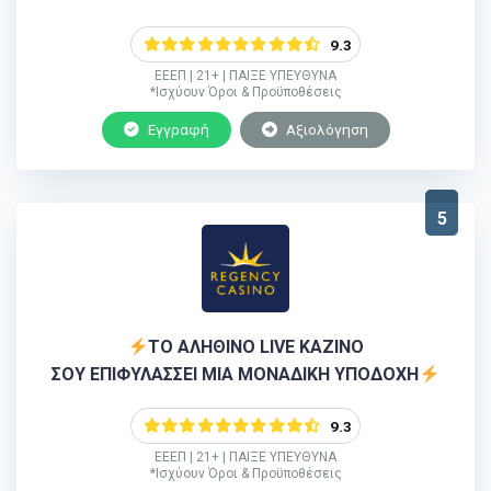
9.3
ΕΕΕΠ | 21+ | ΠΑΙΞΕ ΥΠΕΥΘΥΝΑ
*Ισχύουν Όροι & Προϋποθέσεις
Εγγραφή
Αξιολόγηση
5
ΤΟ ΑΛΗΘΙΝΟ LIVE ΚΑΖΙΝΟ
ΣΟΥ ΕΠΙΦΥΛΑΣΣΕΙ ΜΙΑ ΜΟΝΑΔΙΚΗ ΥΠΟΔΟΧΗ
9.3
ΕΕΕΠ | 21+ | ΠΑΙΞΕ ΥΠΕΥΘΥΝΑ
*Ισχύουν Όροι & Προϋποθέσεις