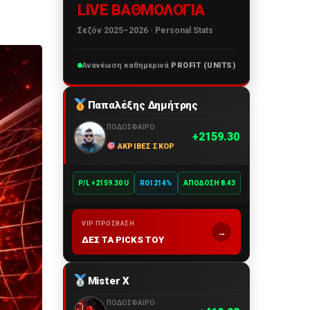
LIVE ΒΑΘΜΟΛΟΓΊΑ
Σεζόν 2025–2026 · Personal Stats
Ανανέωση καθημερινά
PROFIT (UNITS)
Παπαλέξης Δημήτρης
ΠΟΔΌΣΦΑΙΡΟ
2159.30
ΑΚΡΙΒΈΣ ΣΚΟΡ
P/L +2159.30 U
ROI 214%
ΑΠΌΔΟΣΗ 8.43
VIP ΠΡΌΣΒΑΣΗ
→
ΔΕΣ ΤΑ PICKS ΤΟΥ
Mister X
ΠΟΔΌΣΦΑΙΡΟ