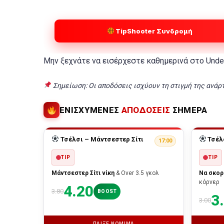
TipShooter Συνδρομή
Μην ξεχνάτε να εισέρχεστε καθημερινά στο Unde
Σημείωση: Οι αποδόσεις ισχύουν τη στιγμή της ανάρ
ΕΝΙΣΧΥΜΈΝΕΣ
ΑΠΟΔΌΣΕΙΣ
ΣΉΜΕΡΑ
Τσέλσι – Μάντσεστερ Σίτι
Τσέλσ
17:00
TIP
TIP
Μάντσεστερ Σίτι νίκη
& Over 3.5 γκολ
Να σκορ
κόρνερ
4.20
3.80
BOOST
3
3.00
ΠΑΊΞΕ ΝΌΜΙΜΑ