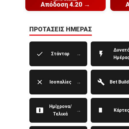
Απόδοση 4.20 →
ΠΡΟΤΆΣΕΙΣ ΗΜΈΡΑΣ
Δυνατ
→
Στάνταρ
Ημέρα
→
Ισοπαλίες
Bet Buil
Ημίχρονα/
→
Κάρτε
Τελικά