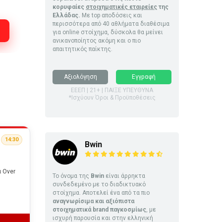
κορυφαίες
στοιχηματικές εταιρείες
της
Ελλάδας.
Με top αποδόσεις και
περισσότερα από 40 αθλήματα διαθέσιμα
για online στοίχημα, δύσκολα θα μείνει
ανικανοποίητος ακόμη και ο πιο
απαιτητικός παίκτης.
Αξιολόγηση
Εγγραφή
ΕΕΕΠ | 21+ | ΠΑΙΞΕ ΥΠΕΥΘΥΝΑ
*Ισχύουν Όροι & Προϋποθέσεις
14:30
Bwin
 Over
Το όνομα της
Bwin
είναι άρρηκτα
συνδεδεμένο με το διαδικτυακό
στοίχημα. Αποτελεί ένα από τα πιο
αναγνωρίσιμα και αξιόπιστα
στοιχηματικά brand παγκοσμίως
, με
ισχυρή παρουσία και στην ελληνική