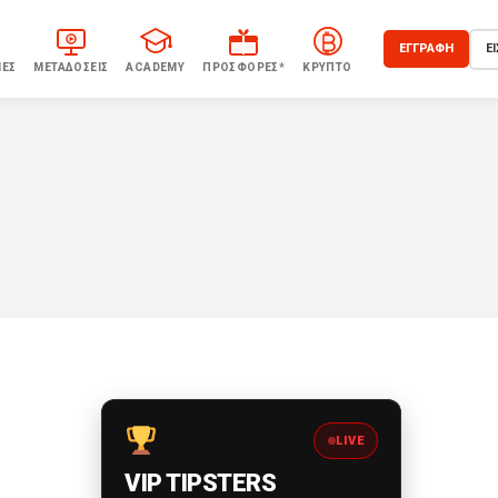
ΕΓΓΡΑΦΗ
Ε
ΙΕΣ
ΜΕΤΑΔΟΣΕΙΣ
ACADEMY
ΠΡΟΣΦΟΡΕΣ*
ΚΡΥΠΤΟ
LIVE
VIP TIPSTERS