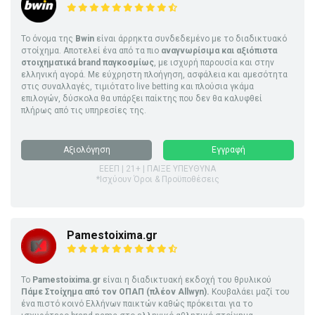
Το όνομα της
Bwin
είναι άρρηκτα συνδεδεμένο με το διαδικτυακό
στοίχημα. Αποτελεί ένα από τα πιο
αναγνωρίσιμα και αξιόπιστα
στοιχηματικά brand παγκοσμίως
, με ισχυρή παρουσία και στην
ελληνική αγορά. Με εύχρηστη πλοήγηση, ασφάλεια και αμεσότητα
στις συναλλαγές, τιμιότατο live betting και πλούσια γκάμα
επιλογών, δύσκολα θα υπάρξει παίκτης που δεν θα καλυφθεί
πλήρως από τις υπηρεσίες της.
Αξιολόγηση
Εγγραφή
ΕΕΕΠ | 21+ | ΠΑΙΞΕ ΥΠΕΥΘΥΝΑ
*Ισχύουν Όροι & Προϋποθέσεις
Pamestoixima.gr
Το
Pamestoixima.gr
είναι η διαδικτυακή εκδοχή του θρυλικού
Πάμε Στοίχημα από τον ΟΠΑΠ (πλέον Allwyn).
Κουβαλάει μαζί του
ένα πιστό κοινό Ελλήνων παικτών καθώς πρόκειται για το