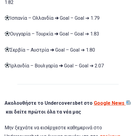
1.82
Ισπανία – Ολλανδία
➔
Goal – Goal ➔ 1.79
Ουγγαρία – Τουρκία
➔
Goal – Goal ➔ 1.83
Σερβία – Αυστρία
➔
Goal – Goal ➔ 1.80
Ιρλανδία – Βουλγαρία
➔
Goal – Goal ➔ 2.07
Ακολουθήστε τo Undercoversbet στο
Google News
και δείτε πρώτοι όλα τα νέα μας
Μην ξεχνάτε να εισέρχεστε καθημερινά στο