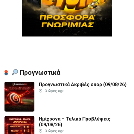
Προγνωστικά
Προγνωστικά Ακριβές σκορ (09/08/26)
3 ώρες ago
Ημίχρονα – Τελικά Προβλέψεις
(09/08/26)
3 ώρες ago