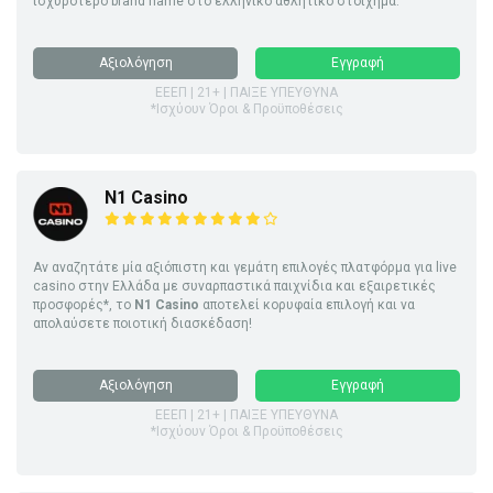
ισχυρότερο brand name στο ελληνικό αθλητικό στοίχημα.
Αξιολόγηση
Εγγραφή
ΕΕΕΠ | 21+ | ΠΑΙΞΕ ΥΠΕΥΘΥΝΑ
*Ισχύουν Όροι & Προϋποθέσεις
N1 Casino
Αν αναζητάτε μία αξιόπιστη και γεμάτη επιλογές πλατφόρμα για live
casino στην Ελλάδα με συναρπαστικά παιχνίδια και εξαιρετικές
προσφορές*, το
N1 Casino
αποτελεί κορυφαία επιλογή και να
απολαύσετε ποιοτική διασκέδαση!
Αξιολόγηση
Εγγραφή
ΕΕΕΠ | 21+ | ΠΑΙΞΕ ΥΠΕΥΘΥΝΑ
*Ισχύουν Όροι & Προϋποθέσεις