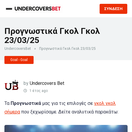
ΣΥΝΔΕΣΗ
Προγνωστικά Γκολ Γκολ
23/03/25
UndercoversBet
»
Προγνωστικά Γκολ Γκολ 23/03/25
Goal - Goal
by
Undercovers Bet
1 έτος ago
Τα
Προγνωστικά
μας για τις επιλογές σε
γκολ γκολ
σήμερα
που ξεχωρίσαμε. Δείτε αναλυτικά παρακάτω: