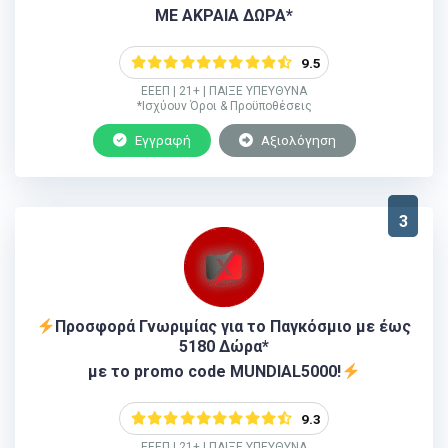
ΜΕ ΑΚΡΑΙΑ ΔΩΡΑ*
9.5
ΕΕΕΠ | 21+ | ΠΑΙΞΕ ΥΠΕΥΘΥΝΑ
*Ισχύουν Όροι & Προϋποθέσεις
Εγγραφή
Αξιολόγηση
3
Προσφορά Γνωριμίας για το Παγκόσμιο με έως
5180 Δώρα*
με το promo code MUNDIAL5000!
9.3
ΕΕΕΠ | 21+ | ΠΑΙΞΕ ΥΠΕΥΘΥΝΑ