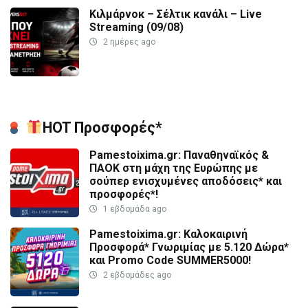
Κιλμάρνοκ – Σέλτικ κανάλι – Live
Streaming (09/08)
2 ημέρες ago
HOT Προσφορές*
Pamestoixima.gr: Παναθηναϊκός &
ΠΑΟΚ στη μάχη της Ευρώπης με
σούπερ ενισχυμένες αποδόσεις* και
προσφορές*!
1 εβδομάδα ago
Pamestoixima.gr: Καλοκαιρινή
Προσφορά* Γνωριμίας με 5.120 Δώρα*
και Promo Code SUMMER5000!
2 εβδομάδες ago