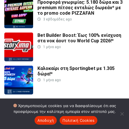
Προσφορά γνωριμίας: 5.180 δώρα και 3
premium πίτσες εντελώς δωρεάν* με
το promo code PIZZAFAN
3 εβδομάδες ago
Bet Builder Boost: Έως 100% ενίσχυση
στα νοκ άουτ του World Cup 2026!*
1 μήνα ago
Καλοκαίρι στη Sportingbet με 1.305
δώρα!*
1 μήνα ago
Χρησιμοποιούμε cookies για να διασφαλίσουμε ότι σας
προσφέρουμε την καλύτερη εμπειρία στον ιστότοπό μας.
Αποδοχή
Πολιτική Cookies