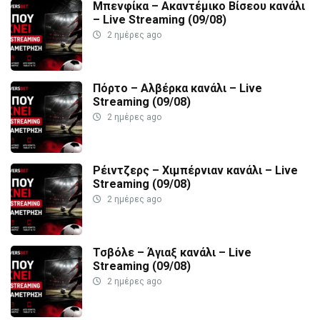
Μπενφίκα – Ακαντέμικο Βίσεου κανάλι
– Live Streaming (09/08)
2 ημέρες ago
Πόρτο – Αλβέρκα κανάλι – Live
Streaming (09/08)
2 ημέρες ago
Ρέιντζερς – Χιμπέρνιαν κανάλι – Live
Streaming (09/08)
2 ημέρες ago
Τσβόλε – Άγιαξ κανάλι – Live
Streaming (09/08)
2 ημέρες ago