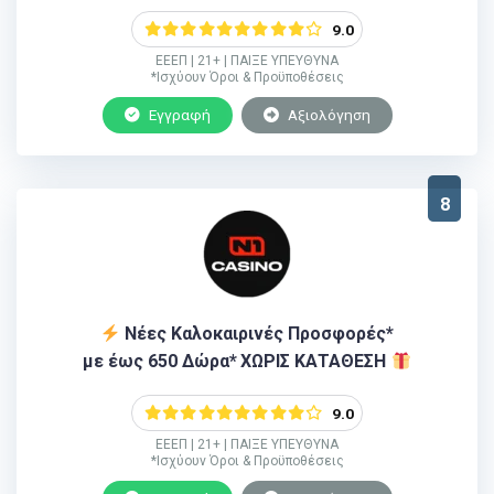
9.0
ΕΕΕΠ | 21+ | ΠΑΙΞΕ ΥΠΕΥΘΥΝΑ
*Ισχύουν Όροι & Προϋποθέσεις
Εγγραφή
Αξιολόγηση
8
Νέες Καλοκαιρινές Προσφορές*
με έως 650 Δώρα*
ΧΩΡΙΣ ΚΑΤΑΘΕΣΗ
9.0
ΕΕΕΠ | 21+ | ΠΑΙΞΕ ΥΠΕΥΘΥΝΑ
*Ισχύουν Όροι & Προϋποθέσεις