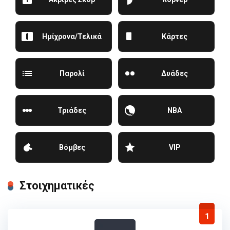
Ημίχρονα/Τελικά
Κάρτες
Παρολί
Δυάδες
Τριάδες
NBA
Βόμβες
VIP
Στοιχηματικές
1