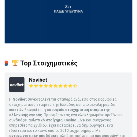
Top Στοιχηματικές
Novibet
Η
Novibet
συγκαταλέγεται σταθερά ανάμεσα στις κορυφαίες
στοιχηματικές εταιρίες της Ελλάδας και από μεγάλη μερίδα
παικτών θεωρείται η
κορυφαία στοιχηματική εταιρία της
ελληνικής αγοράς
. Προσφέροντας ένα ολοκληρωμένο προϊόν που
συνδυάζει
αθλητικό στοίχημα
,
Casino Live
και σύγχρονες
υπηρεσίες παιχνιδιού, έχει καταφέρει να δημιουργήσει ένα
ιδιαίτερα πιστό κοινό από το 2010 μέχρι σήμερα. Με
ανταγωνιστικές αποδόσεις
, πλούσιο πρόγραμμα
προσφορών
* και