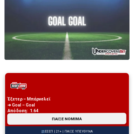
Έξετερ – Μπάρνσλεϊ
➔ Goal – Goal
Απόδοση:
1.64
ΠΑΙΞΕ ΝΟΜΙΜΑ
ΕΕΕΠ | 21+ | ΠΑΙΞΕ ΥΠΕΥΘΥΝΑ