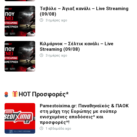
Τσβόλε – Άγιαξ κανάλι – Live Streaming
(09/08)
3 ημέρες ago
Κιλμάρνοκ – Σέλτικ κανάλι – Live
Streaming (09/08)
3 ημέρες ago
HOT Προσφορές*
Pamestoixima.gr: Παναθηναϊκός & ΠΑΟΚ
στη μάχη της Ευρώπης με σούπερ
ενισχυμένες αποδόσεις* και
προσφορές*!
1 εβδομάδα ago