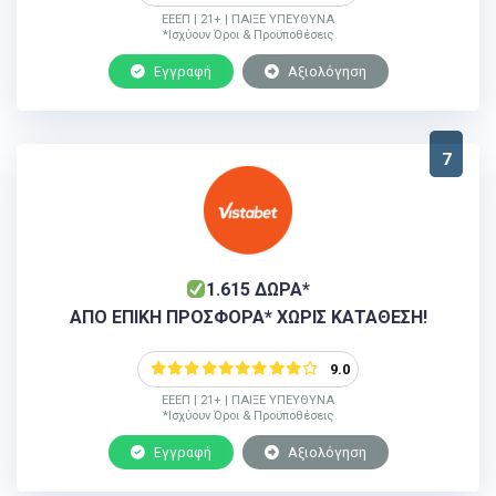
ΕΕΕΠ | 21+ | ΠΑΙΞΕ ΥΠΕΥΘΥΝΑ
*Ισχύουν Όροι & Προϋποθέσεις
Εγγραφή
Αξιολόγηση
7
1.615 ΔΩΡΑ*
ΑΠΟ ΕΠΙΚΗ ΠΡΟΣΦΟΡΑ* ΧΩΡΙΣ ΚΑΤΑΘΕΣΗ!
9.0
ΕΕΕΠ | 21+ | ΠΑΙΞΕ ΥΠΕΥΘΥΝΑ
*Ισχύουν Όροι & Προϋποθέσεις
Εγγραφή
Αξιολόγηση