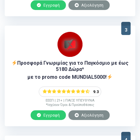
Εγγραφή
Αξιολόγηση
3
Προσφορά Γνωριμίας για το Παγκόσμιο με έως
5180 Δώρα*
με το promo code MUNDIAL5000!
9.3
ΕΕΕΠ | 21+ | ΠΑΙΞΕ ΥΠΕΥΘΥΝΑ
*Ισχύουν Όροι & Προϋποθέσεις
Εγγραφή
Αξιολόγηση