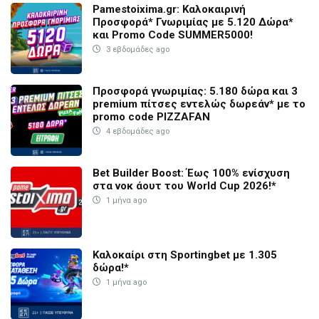
Pamestoixima.gr: Καλοκαιρινή
Προσφορά* Γνωριμίας με 5.120 Δώρα*
και Promo Code SUMMER5000!
3 εβδομάδες ago
Προσφορά γνωριμίας: 5.180 δώρα και 3
premium πίτσες εντελώς δωρεάν* με το
promo code PIZZAFAN
4 εβδομάδες ago
Bet Builder Boost: Έως 100% ενίσχυση
στα νοκ άουτ του World Cup 2026!*
1 μήνα ago
Καλοκαίρι στη Sportingbet με 1.305
δώρα!*
1 μήνα ago