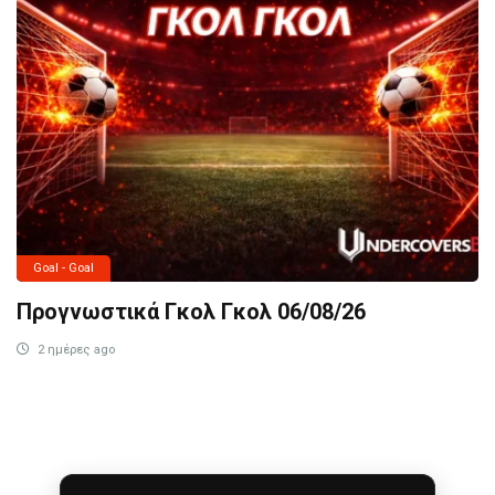
Goal - Goal
Προγνωστικά Γκολ Γκολ 06/08/26
2 ημέρες ago