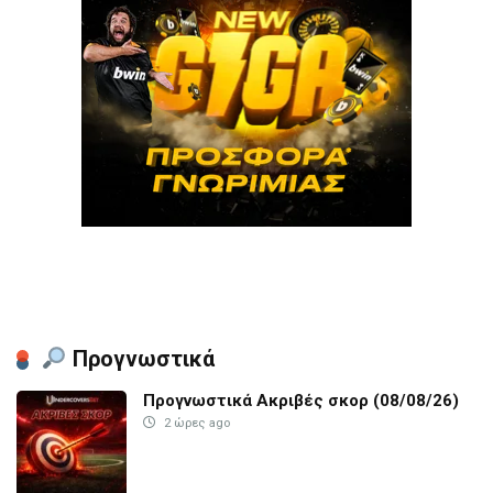
Προγνωστικά
Προγνωστικά Ακριβές σκορ (08/08/26)
2 ώρες ago