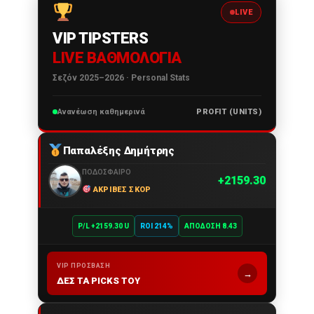
LIVE
VIP TIPSTERS
LIVE ΒΑΘΜΟΛΟΓΊΑ
Σεζόν 2025–2026 · Personal Stats
Ανανέωση καθημερινά
PROFIT (UNITS)
Παπαλέξης Δημήτρης
ΠΟΔΌΣΦΑΙΡΟ
2159.30
ΑΚΡΙΒΈΣ ΣΚΟΡ
P/L +2159.30 U
ROI 214%
ΑΠΌΔΟΣΗ 8.43
VIP ΠΡΌΣΒΑΣΗ
→
ΔΕΣ ΤΑ PICKS ΤΟΥ