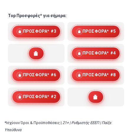
Top Προσφορές* για σήμερα:
ΠΡΟΣΦΟΡΑ* #2
ΠΡΟΣΦΟΡΑ* #4
ΠΡΟΣΦΟΡΑ* #6
ΠΡΟΣΦΟΡΑ* #8
ΠΡΟΣΦΟΡΑ* #7
ΠΡΟΣΦΟΡΑ* #1
*Ισχύουν Όροι & Προϋποθέσεις |
21+ | Ρυθμιστής ΕΕΕΠ | Παίξε
Υπεύθυνα