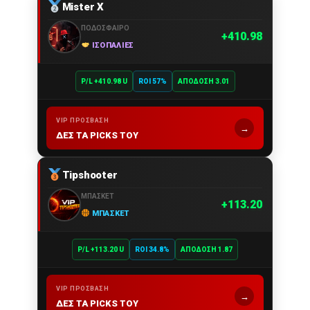
Mister X
ΠΟΔΌΣΦΑΙΡΟ
410.98
ΙΣΟΠΑΛΊΕΣ
P/L +410.98 U
ROI 57%
ΑΠΌΔΟΣΗ 3.01
VIP ΠΡΌΣΒΑΣΗ
→
ΔΕΣ ΤΑ PICKS ΤΟΥ
Tipshooter
ΜΠΆΣΚΕΤ
113.20
ΜΠΆΣΚΕΤ
P/L +113.20 U
ROI 34.8%
ΑΠΌΔΟΣΗ 1.87
VIP ΠΡΌΣΒΑΣΗ
→
ΔΕΣ ΤΑ PICKS ΤΟΥ