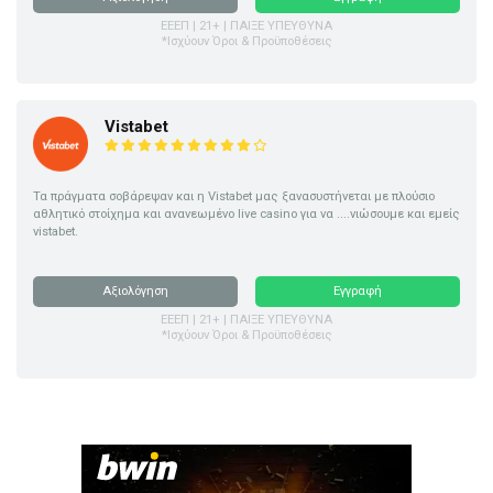
ΕΕΕΠ | 21+ | ΠΑΙΞΕ ΥΠΕΥΘΥΝΑ
*Ισχύουν Όροι & Προϋποθέσεις
Vistabet
Τα πράγματα σοβάρεψαν και η Vistabet μας ξανασυστήνεται με πλούσιο
αθλητικό στοίχημα και ανανεωμένο live casino για να ....νιώσουμε και εμείς
vistabet.
Αξιολόγηση
Εγγραφή
ΕΕΕΠ | 21+ | ΠΑΙΞΕ ΥΠΕΥΘΥΝΑ
*Ισχύουν Όροι & Προϋποθέσεις