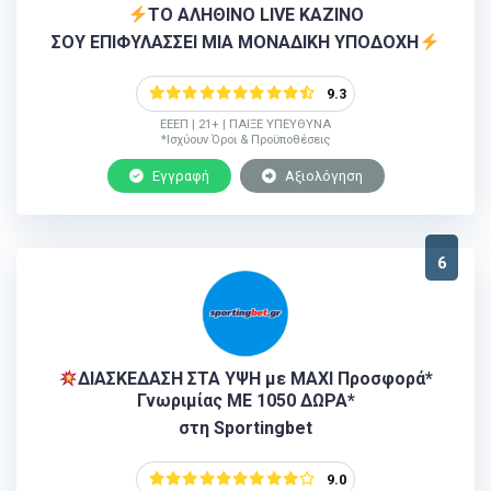
ΤΟ ΑΛΗΘΙΝΟ LIVE ΚΑΖΙΝΟ
ΣΟΥ ΕΠΙΦΥΛΑΣΣΕΙ ΜΙΑ ΜΟΝΑΔΙΚΗ ΥΠΟΔΟΧΗ
9.3
ΕΕΕΠ | 21+ | ΠΑΙΞΕ ΥΠΕΥΘΥΝΑ
*Ισχύουν Όροι & Προϋποθέσεις
Εγγραφή
Αξιολόγηση
6
ΔΙΑΣΚΕΔΑΣΗ ΣΤΑ ΥΨΗ με ΜΑΧΙ Προσφορά*
Γνωριμίας ΜΕ 1050 ΔΩΡΑ*
στη Sportingbet
9.0