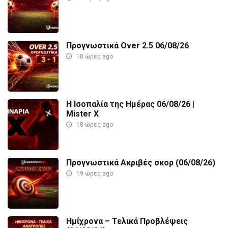
Προγνωστικά Over 2.5 06/08/26
18 ώρες ago
Η Ισοπαλία της Ημέρας 06/08/26 |
Mister X
18 ώρες ago
Προγνωστικά Ακριβές σκορ (06/08/26)
19 ώρες ago
Ημίχρονα – Τελικά Προβλέψεις