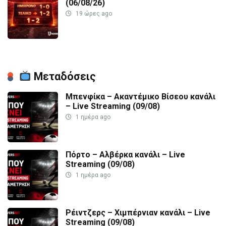
(06/08/26)
19 ώρες ago
Μεταδόσεις
Μπενφίκα – Ακαντέμικο Βίσεου κανάλι
– Live Streaming (09/08)
1 ημέρα ago
Πόρτο – Αλβέρκα κανάλι – Live
Streaming (09/08)
1 ημέρα ago
Ρέιντζερς – Χιμπέρνιαν κανάλι – Live
Streaming (09/08)