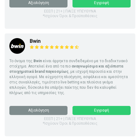
Αξιολόγηση
Εγγραφή
ΕΕΕΠ | 21+ | ΠΑΙΞΕ ΥΠΕΥΘΥΝΑ
*Ισχύουν Όροι & Προϋποθέσεις
Bwin
Το όνομα της
Bwin
είναι άρρηκτα συνδεδεμένο με το διαδικτυακό
στοίχημα. Αποτελεί ένα από τα πιο
αναγνωρίσιμα και αξιόπιστα
στοιχηματικά brand παγκοσμίως
, με ισχυρή παρουσία και στην
ελληνική αγορά. Με εύχρηστη πλοήγηση, ασφάλεια και αμεσότητα
στις συναλλαγές, τιμιότατο live betting και πλούσια γκάμα
επιλογών, δύσκολα θα υπάρξει παίκτης που δεν θα καλυφθεί
πλήρως από τις υπηρεσίες της.
Αξιολόγηση
Εγγραφή
ΕΕΕΠ | 21+ | ΠΑΙΞΕ ΥΠΕΥΘΥΝΑ
*Ισχύουν Όροι & Προϋποθέσεις