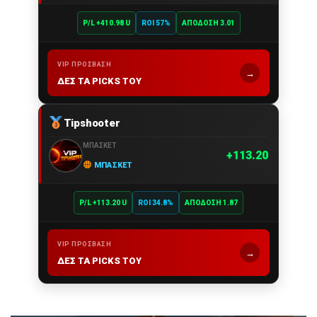
P/L +410.98 U
ROI 57%
ΑΠΌΔΟΣΗ 3.01
VIP ΠΡΌΣΒΑΣΗ
→
ΔΕΣ ΤΑ PICKS ΤΟΥ
Tipshooter
ΜΠΆΣΚΕΤ
113.20
ΜΠΆΣΚΕΤ
P/L +113.20 U
ROI 34.8%
ΑΠΌΔΟΣΗ 1.87
VIP ΠΡΌΣΒΑΣΗ
→
ΔΕΣ ΤΑ PICKS ΤΟΥ