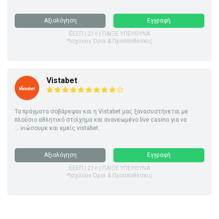
Αξιολόγηση
Εγγραφή
ΕΕΕΠ | 21+ | ΠΑΙΞΕ ΥΠΕΥΘΥΝΑ
*Ισχύουν Όροι & Προϋποθέσεις
Vistabet
Τα πράγματα σοβάρεψαν και η Vistabet μας ξανασυστήνεται με
πλούσιο αθλητικό στοίχημα και ανανεωμένο live casino για να
....νιώσουμε και εμείς vistabet.
Αξιολόγηση
Εγγραφή
ΕΕΕΠ | 21+ | ΠΑΙΞΕ ΥΠΕΥΘΥΝΑ
*Ισχύουν Όροι & Προϋποθέσεις