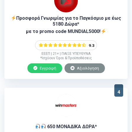
Προσφορά Γνωριμίας για το Παγκόσμιο με έως
5180 Δώρα*
με το promo code MUNDIAL5000!
9.3
ΕΕΕΠ | 21+ | ΠΑΙΞΕ ΥΠΕΥΘΥΝΑ
*Ισχύουν Όροι & Προϋποθέσεις
Εγγραφή
Αξιολόγηση
4
650 ΜΟΝΑΔΙΚΑ ΔΩΡΑ*