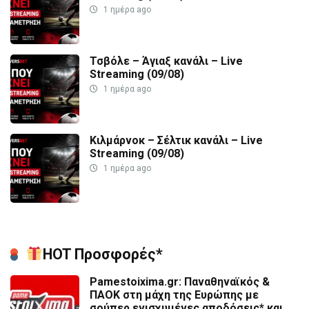
1 ημέρα ago
Τσβόλε – Άγιαξ κανάλι – Live
Streaming (09/08)
1 ημέρα ago
Κιλμάρνοκ – Σέλτικ κανάλι – Live
Streaming (09/08)
1 ημέρα ago
HOT Προσφορές*
Pamestoixima.gr: Παναθηναϊκός &
ΠΑΟΚ στη μάχη της Ευρώπης με
σούπερ ενισχυμένες αποδόσεις* και