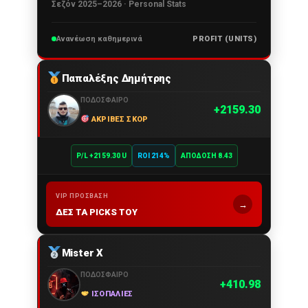
Σεζόν 2025–2026 · Personal Stats
Ανανέωση καθημερινά
PROFIT (UNITS)
Παπαλέξης Δημήτρης
ΠΟΔΌΣΦΑΙΡΟ
2159.30
ΑΚΡΙΒΈΣ ΣΚΟΡ
P/L +2159.30 U
ROI 214%
ΑΠΌΔΟΣΗ 8.43
VIP ΠΡΌΣΒΑΣΗ
→
ΔΕΣ ΤΑ PICKS ΤΟΥ
Mister X
ΠΟΔΌΣΦΑΙΡΟ
410.98
ΙΣΟΠΑΛΊΕΣ