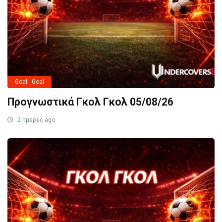
Goal - Goal
Προγνωστικά Γκολ Γκολ 05/08/26
2 ημέρες ago