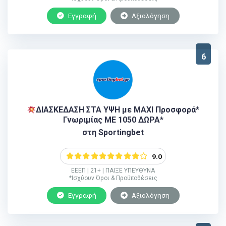
Εγγραφή
Αξιολόγηση
6
ΔΙΑΣΚΕΔΑΣΗ ΣΤΑ ΥΨΗ με ΜΑΧΙ Προσφορά*
Γνωριμίας ΜΕ 1050 ΔΩΡΑ*
στη Sportingbet
9.0
ΕΕΕΠ | 21+ | ΠΑΙΞΕ ΥΠΕΥΘΥΝΑ
*Ισχύουν Όροι & Προϋποθέσεις
Εγγραφή
Αξιολόγηση