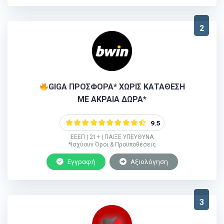
2
GIGA ΠΡΟΣΦΟΡΑ* ΧΩΡΙΣ ΚΑΤΑΘΕΣΗ
ΜΕ ΑΚΡΑΙΑ ΔΩΡΑ*
9.5
ΕΕΕΠ | 21+ | ΠΑΙΞΕ ΥΠΕΥΘΥΝΑ
*Ισχύουν Όροι & Προϋποθέσεις
Εγγραφή
Αξιολόγηση
3