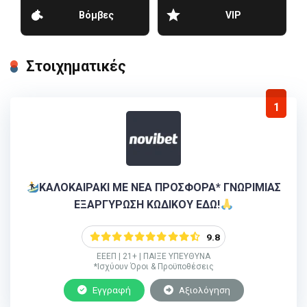
Βόμβες
VIP
Στοιχηματικές
1
ΚΑΛΟΚΑΙΡΑΚΙ ΜΕ ΝΕΑ ΠΡΟΣΦΟΡΑ* ΓΝΩΡΙΜΙΑΣ
ΕΞΑΡΓΥΡΩΣΗ ΚΩΔΙΚΟΥ ΕΔΩ!
9.8
ΕΕΕΠ | 21+ | ΠΑΙΞΕ ΥΠΕΥΘΥΝΑ
*Ισχύουν Όροι & Προϋποθέσεις
Εγγραφή
Αξιολόγηση