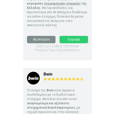
κορυφαίες
στοιχηματικές εταιρείες
της
Ελλάδας.
Με top αποδόσεις και
περισσότερα από 40 αθλήματα διαθέσιμα
για online στοίχημα, δύσκολα θα μείνει
ανικανοποίητος ακόμη και ο πιο
απαιτητικός παίκτης.
Αξιολόγηση
Εγγραφή
ΕΕΕΠ | 21+ | ΠΑΙΞΕ ΥΠΕΥΘΥΝΑ
*Ισχύουν Όροι & Προϋποθέσεις
Bwin
Το όνομα της
Bwin
είναι άρρηκτα
συνδεδεμένο με το διαδικτυακό
στοίχημα. Αποτελεί ένα από τα πιο
αναγνωρίσιμα και αξιόπιστα
στοιχηματικά brand παγκοσμίως
, με
ισχυρή παρουσία και στην ελληνική