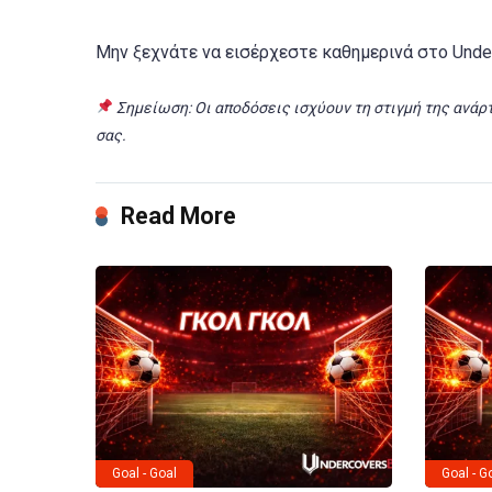
Μην ξεχνάτε να εισέρχεστε καθημερινά στο Unde
Σημείωση: Οι αποδόσεις ισχύουν τη στιγμή της ανάρ
σας.
Read More
Goal - Goal
Goal - G