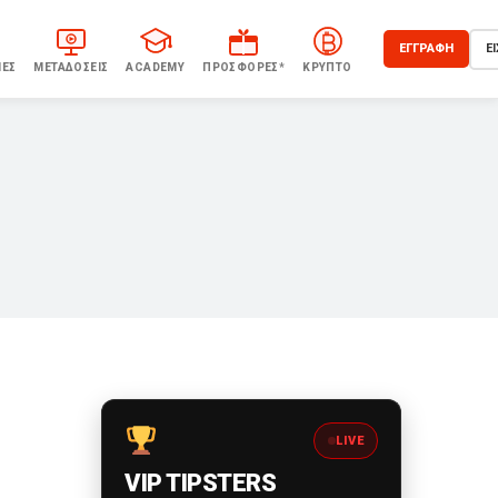
ΕΓΓΡΑΦΗ
Ε
ΙΕΣ
ΜΕΤΑΔΟΣΕΙΣ
ACADEMY
ΠΡΟΣΦΟΡΕΣ*
ΚΡΥΠΤΟ
LIVE
VIP TIPSTERS