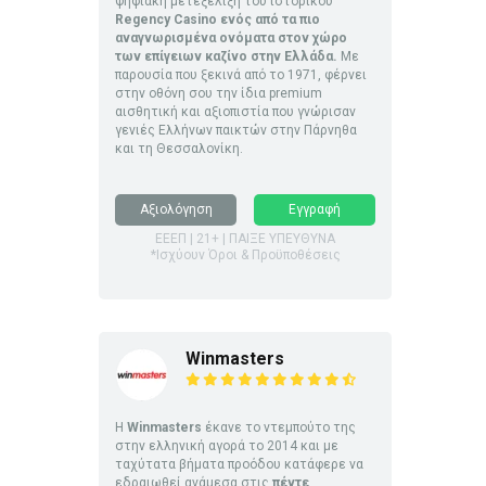
ψηφιακή μετεξέλιξη του ιστορικού
Regency Casino ενός από τα πιο
αναγνωρισμένα ονόματα στον χώρο
των επίγειων καζίνο στην Ελλάδα.
Με
παρουσία που ξεκινά από το 1971, φέρνει
στην οθόνη σου την ίδια premium
αισθητική και αξιοπιστία που γνώρισαν
γενιές Ελλήνων παικτών στην Πάρνηθα
και τη Θεσσαλονίκη.
Αξιολόγηση
Εγγραφή
ΕΕΕΠ | 21+ | ΠΑΙΞΕ ΥΠΕΥΘΥΝΑ
*Ισχύουν Όροι & Προϋποθέσεις
Winmasters
Η
Winmasters
έκανε το ντεμπούτο της
στην ελληνική αγορά το 2014 και με
ταχύτατα βήματα προόδου κατάφερε να
εδραιωθεί ανάμεσα στις
πέντε