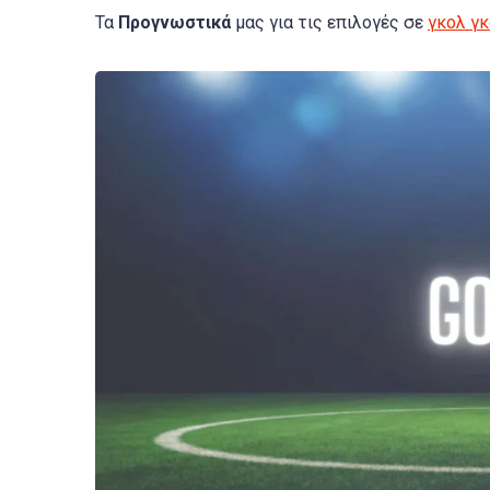
Τα
Προγνωστικά
μας για τις επιλογές σε
γκολ γ