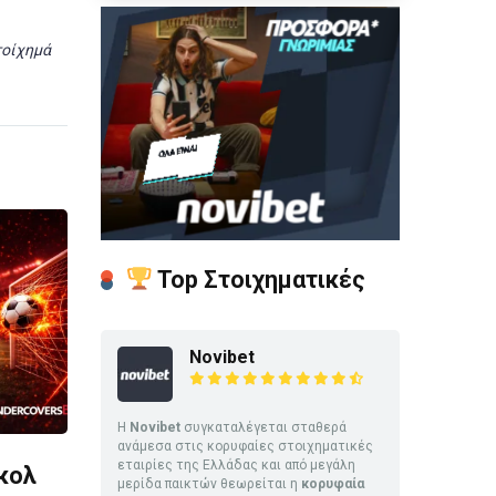
τοίχημά
Top Στοιχηματικές
Novibet
Η
Novibet
συγκαταλέγεται σταθερά
ανάμεσα στις κορυφαίες στοιχηματικές
εταιρίες της Ελλάδας και από μεγάλη
κολ
μερίδα παικτών θεωρείται η
κορυφαία