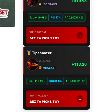
410.98
ΙΣΟΠΑΛΊΕΣ
P/L +410.98 U
ROI 57%
ΑΠΌΔΟΣΗ 3.01
VIP ΠΡΌΣΒΑΣΗ
→
ΔΕΣ ΤΑ PICKS ΤΟΥ
Tipshooter
ΜΠΆΣΚΕΤ
113.20
ΜΠΆΣΚΕΤ
P/L +113.20 U
ROI 34.8%
ΑΠΌΔΟΣΗ 1.87
VIP ΠΡΌΣΒΑΣΗ
→
ΔΕΣ ΤΑ PICKS ΤΟΥ