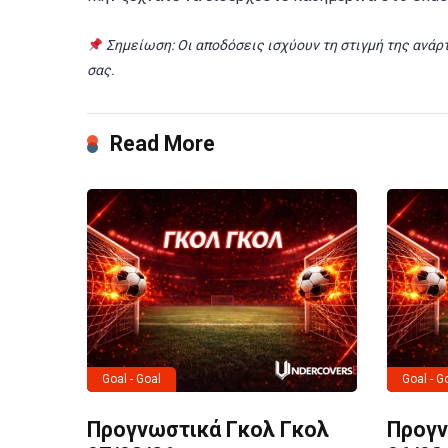
Σημείωση: Οι αποδόσεις ισχύουν τη στιγμή της ανάρ
σας.
Read More
Goal - Goal
Goal - G
Προγνωστικά Γκολ Γκολ
Προγν