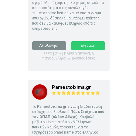
αγορά. Με εύχρηστη πλοήγηση, ασφάλεια
και αμεσότητα στις συναλλαγές,
τιμιότατο live betting και πλούσια γκάμα
επιλογών, δύσκολα θα υπάρξει παίκτης
που δεν θα καλυφθεί πλήρως από τις
υπηρεσίες της.
Αξιολόγηση
Εγγραφή
ΕΕΕΠ | 21+ | ΠΑΙΞΕ ΥΠΕΥΘΥΝΑ
*Ισχύουν Όροι & Προϋποθέσεις
Pamestoixima.gr
Το
Pamestoixima.gr
είναι η διαδικτυακή
εκδοχή του θρυλικού
Πάμε Στοίχημα από
τον ΟΠΑΠ (πλέον Allwyn).
Κουβαλάει
μαζί του ένα πιστό κοινό Ελλήνων
παικτών καθώς πρόκειται για το
ισχυρότερο brand name στο ελληνικό