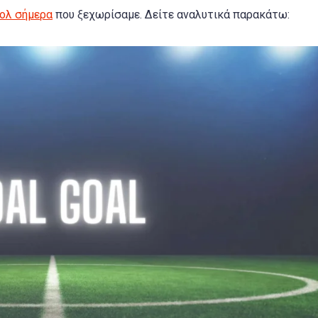
κολ σήμερα
που ξεχωρίσαμε. Δείτε αναλυτικά παρακάτω: