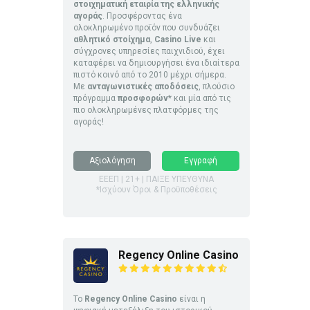
στοιχηματική εταιρία της ελληνικής
αγοράς
. Προσφέροντας ένα
ολοκληρωμένο προϊόν που συνδυάζει
αθλητικό στοίχημα
,
Casino Live
και
σύγχρονες υπηρεσίες παιχνιδιού, έχει
καταφέρει να δημιουργήσει ένα ιδιαίτερα
πιστό κοινό από το 2010 μέχρι σήμερα.
Με
ανταγωνιστικές αποδόσεις
, πλούσιο
πρόγραμμα
προσφορών
* και μία από τις
πιο ολοκληρωμένες πλατφόρμες της
αγοράς!
Αξιολόγηση
Εγγραφή
ΕΕΕΠ | 21+ | ΠΑΙΞΕ ΥΠΕΥΘΥΝΑ
*Ισχύουν Όροι & Προϋποθέσεις
Regency Online Casino
Το
Regency Online Casino
είναι η