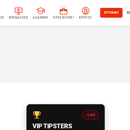
ΕΓΓΡΑΦΗ
Ε
ΙΕΣ
ΜΕΤΑΔΟΣΕΙΣ
ACADEMY
ΠΡΟΣΦΟΡΕΣ*
ΚΡΥΠΤΟ
LIVE
VIP TIPSTERS