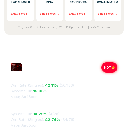
TOP ΕΠΙΛΟΓΉ
EPIC
ΝΈΟ PROMO
ΑΞΊΖΕΙ ΚΙ ΑΥΤΌ
ΑΝΑΚΆΛΥΨΕ
ΑΝΑΚΆΛΥΨΕ
ΑΝΑΚΆΛΥΨΕ
ΑΝΑΚΆΛΥΨΕ
*Ισχύουν Όροι & Προϋποθέσεις | 21+ | Ρυθμιστής ΕΕΕΠ | Παίξε Υπεύθυνα
Συνδρομητικά Πακέτα
Mister X Picks
HOT
Ιανουάριος
Win Rate (Singles):
42.11%
(56/133)
Systems Hit:
19.35%
Μέση Απόδοση:
3.07
Φεβρουάριος
Systems Hit:
14.29%
(4/28)
Win Rate (Singles):
42.74%
(34/76)
Μέση Απόδοση:
3.01