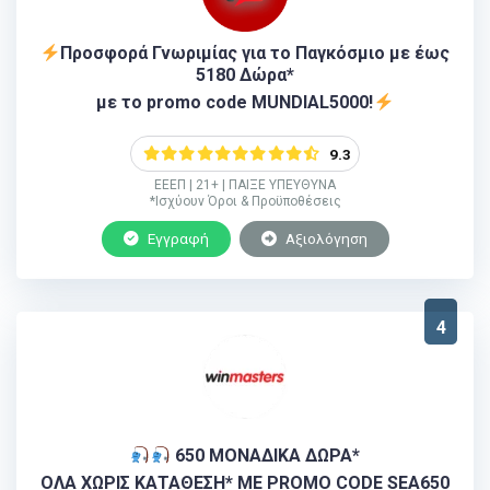
Προσφορά Γνωριμίας για το Παγκόσμιο με έως
5180 Δώρα*
με το promo code MUNDIAL5000!
9.3
ΕΕΕΠ | 21+ | ΠΑΙΞΕ ΥΠΕΥΘΥΝΑ
*Ισχύουν Όροι & Προϋποθέσεις
Εγγραφή
Αξιολόγηση
4
650 ΜΟΝΑΔΙΚΑ ΔΩΡΑ*
ΟΛΑ ΧΩΡΙΣ ΚΑΤΑΘΕΣΗ* ΜΕ PROMO CODE SEA650