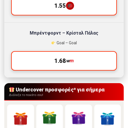
1.55
Μπρέντφορντ – Κρίσταλ Πάλας
Goal – Goal
1.68
Undercover προσφορές* για σήμερα
Διάλεξε το πακέτο σου!
?
?
?
?