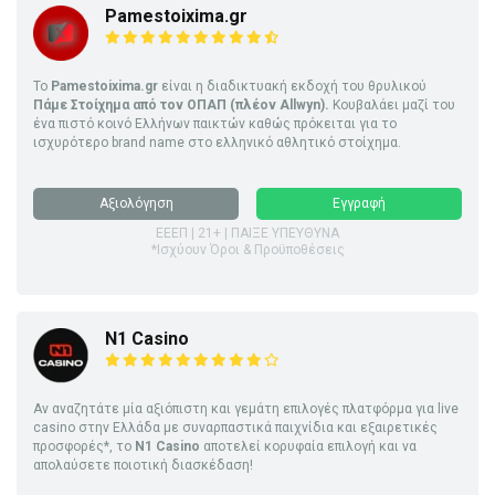
Pamestoixima.gr
Το
Pamestoixima.gr
είναι η διαδικτυακή εκδοχή του θρυλικού
Πάμε Στοίχημα από τον ΟΠΑΠ (πλέον Allwyn).
Κουβαλάει μαζί του
ένα πιστό κοινό Ελλήνων παικτών καθώς πρόκειται για το
ισχυρότερο brand name στο ελληνικό αθλητικό στοίχημα.
Αξιολόγηση
Εγγραφή
ΕΕΕΠ | 21+ | ΠΑΙΞΕ ΥΠΕΥΘΥΝΑ
*Ισχύουν Όροι & Προϋποθέσεις
N1 Casino
Αν αναζητάτε μία αξιόπιστη και γεμάτη επιλογές πλατφόρμα για live
casino στην Ελλάδα με συναρπαστικά παιχνίδια και εξαιρετικές
προσφορές*, το
N1 Casino
αποτελεί κορυφαία επιλογή και να
απολαύσετε ποιοτική διασκέδαση!