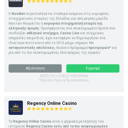
Η
Novibet
συγκαταλέγεται σταθερά ανάμεσα στις κορυφαίες
στοιχηματικές εταιρίες της Ελλάδας και από μεγάλη μερίδα
παικτών θεωρείται η
κορυφαία στοιχηματική εταιρία της
ελληνικής αγοράς
. Προσφέροντας ένα ολοκληρωμένο προϊόν που
συνδυάζει
αθλητικό στοίχημα
,
Casino Live
και σύγχρονες
υπηρεσίες παιχνιδιού, έχει καταφέρει να δημιουργήσει ένα
ιδιαίτερα πιστό κοινό από το 2010 μέχρι σήμερα. Με
ανταγωνιστικές αποδόσεις
, πλούσιο πρόγραμμα
προσφορών
* και
μία από τις πιο ολοκληρωμένες πλατφόρμες της αγοράς!
Αξιολόγηση
Εγγραφή
ΕΕΕΠ | 21+ | ΠΑΙΞΕ ΥΠΕΥΘΥΝΑ
*Ισχύουν Όροι & Προϋποθέσεις
Regency Online Casino
Το
Regency Online Casino
είναι η ψηφιακή μετεξέλιξη του
ιστορικού
Regency Casino ενός από τα πιο αναγνωρισμένα