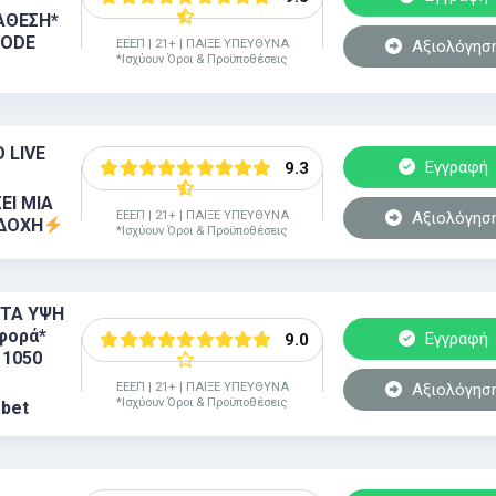
ΑΘΕΣΗ*
CODE
ΕΕΕΠ | 21+ | ΠΑΙΞΕ ΥΠΕΥΘΥΝΑ
Αξιολόγησ
*Ισχύουν Όροι & Προϋποθέσεις
 LIVE
Εγγραφή
9.3
ΕΙ ΜΙΑ
ΕΕΕΠ | 21+ | ΠΑΙΞΕ ΥΠΕΥΘΥΝΑ
Αξιολόγησ
ΔΟΧΗ
*Ισχύουν Όροι & Προϋποθέσεις
ΣΤΑ ΥΨΗ
φορά*
Εγγραφή
9.0
 1050
ΕΕΕΠ | 21+ | ΠΑΙΞΕ ΥΠΕΥΘΥΝΑ
Αξιολόγησ
*Ισχύουν Όροι & Προϋποθέσεις
gbet