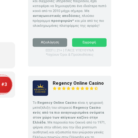
και σύγχρονες υπηρεσίες παιχνιδιού, έχει
καταφέρει να δημιουργήσει ένα ιδιαίτερα πιστό
κοινό από το 2010 μέχρι σήμερα. Με
ανταγωνιστικές αποδόσεις
, πλούσιο
πρόγραμμα
προσφορών
* και μία από τις πιο
ολοκληρωμένες πλατφόρμες της αγοράς!
Αξιολόγηση
Εγγραφή
ΕΕΕΠ | 21+ | ΠΑΙΞΕ ΥΠΕΥΘΥΝΑ
 #4
*Ισχύουν Όροι & Προϋποθέσεις
Regency Online Casino
Το
Regency Online Casino
είναι η ψηφιακή
μετεξέλιξη του ιστορικού
Regency Casino
ενός από τα πιο αναγνωρισμένα ονόματα
στον χώρο των επίγειων καζίνο στην
Ελλάδα.
Με παρουσία που ξεκινά από το 1971,
φέρνει στην οθόνη σου την ίδια premium
αισθητική και αξιοπιστία που γνώρισαν γενιές
Ελλήνων παικτών στην Πάρνηθα και τη