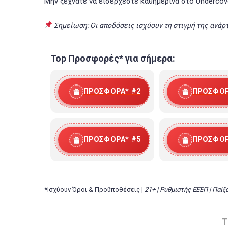
Μην ξεχνάτε να εισέρχεστε καθημερινά στο Underco
Σημείωση: Οι αποδόσεις ισχύουν τη στιγμή της ανάρ
Top Προσφορές* για σήμερα:
ΠΡΟΣΦΟΡΑ* #3
ΠΡΟΣΦΟΡ
ΠΡΟΣΦΟΡΑ* #6
ΠΡΟΣΦΟΡ
*Ισχύουν Όροι & Προϋποθέσεις |
21+ | Ρυθμιστής ΕΕΕΠ | Παί
Τ