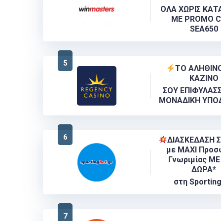
ΟΛΑ ΧΩΡΙΣ ΚΑΤ
ΜΕ PROMO 
SEA650
5
ΤΟ ΑΛΗΘΙΝΟ
ΚΑΖΙΝΟ
ΣΟΥ ΕΠΙΦΥΛΑΣΣ
ΜΟΝΑΔΙΚΗ ΥΠΟ
6
ΔΙΑΣΚΕΔΑΣΗ 
με ΜΑΧΙ Προσ
Γνωριμίας ΜΕ
ΔΩΡΑ*
στη Sportin
7