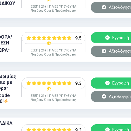
ΩΔΙΚΟΥ
ΕΕΕΠ | 21+ | ΠΑΙΞΕ ΥΠΕΥΘΥΝΑ
Αξιολόγησ
*Ισχύουν Όροι & Προϋποθέσεις
ΦΟΡΑ*
Εγγραφή
9.5
ΘΕΣΗ
ΩΡΑ*
ΕΕΕΠ | 21+ | ΠΑΙΞΕ ΥΠΕΥΘΥΝΑ
Αξιολόγησ
*Ισχύουν Όροι & Προϋποθέσεις
ωριμίας
μιο με
Εγγραφή
9.3
ώρα*
code
ΕΕΕΠ | 21+ | ΠΑΙΞΕ ΥΠΕΥΘΥΝΑ
Αξιολόγησ
*Ισχύουν Όροι & Προϋποθέσεις
0!
ΑΔΙΚΑ
Εγγραφή
9.3