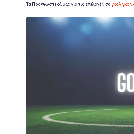
Τα
Προγνωστικά
μας για τις επιλογές σε
γκολ γκολ