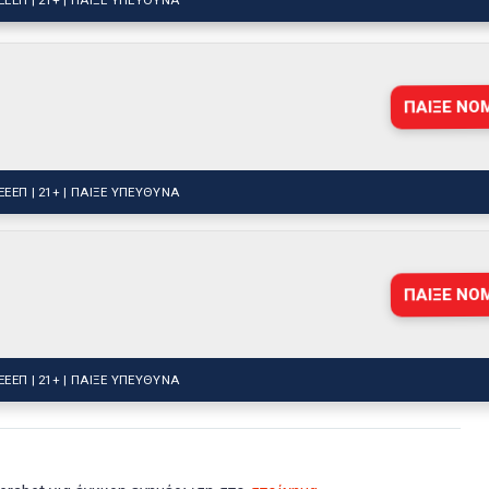
ΠΑΙΞΕ ΝΟ
ΕΕΕΠ | 21+ | ΠΑΙΞΕ ΥΠΕΥΘΥΝΑ
ΠΑΙΞΕ ΝΟ
ΕΕΕΠ | 21+ | ΠΑΙΞΕ ΥΠΕΥΘΥΝΑ