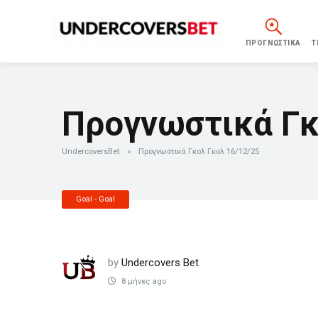
ΠΡΟΓΝΩΣΤΙΚΑ
Τ
Προγνωστικά Γκ
UndercoversBet
»
Προγνωστικά Γκολ Γκολ 16/12/25
Goal - Goal
by
Undercovers Bet
8 μήνες ago