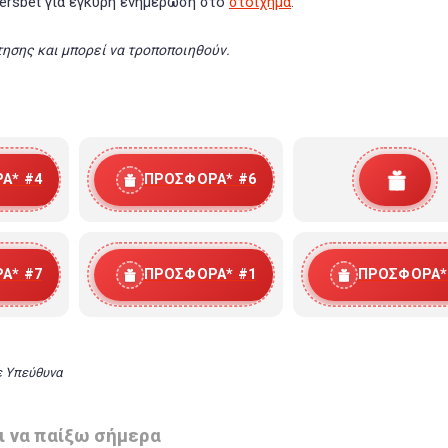
versbet για έγκυρη ενημέρωση στο
στοίχημα
.
τησης και μπορεί να τροποποιηθούν.
Α* #5
ΠΡΟΣΦΟΡΑ*
Α* #8
ΠΡΟΣΦΟΡΑ* #2
ξε Υπεύθυνα
ι να παίξω σήμερα