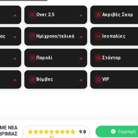
Over 2.5
Ακριβές Σκορ
→
→
ρας
Ημίχρονα/τελικά
Ισοπαλίες
→
→
Παρολί
Στάνταρ
→
→
Βόμβες
VIP
→
→
 ΜΕ ΝΕΑ
Εγγραφή
9.8
ΡΙΜΙΑΣ