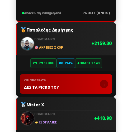
Ανανέωση καθημερινά
PROFIT (UNITS)
Παπαλέξης Δημήτρης
ΠΟΔΌΣΦΑΙΡΟ
2159.30
ΑΚΡΙΒΈΣ ΣΚΟΡ
P/L +2159.30 U
ROI 214%
ΑΠΌΔΟΣΗ 8.43
VIP ΠΡΌΣΒΑΣΗ
→
ΔΕΣ ΤΑ PICKS ΤΟΥ
Mister X
ΠΟΔΌΣΦΑΙΡΟ
410.98
ΙΣΟΠΑΛΊΕΣ