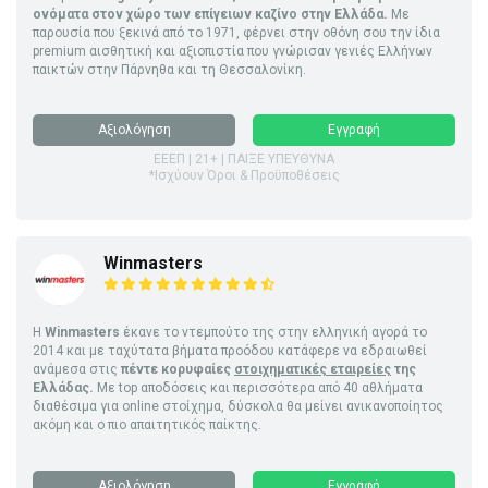
ονόματα στον χώρο των επίγειων καζίνο στην Ελλάδα.
Με
παρουσία που ξεκινά από το 1971, φέρνει στην οθόνη σου την ίδια
premium αισθητική και αξιοπιστία που γνώρισαν γενιές Ελλήνων
παικτών στην Πάρνηθα και τη Θεσσαλονίκη.
Αξιολόγηση
Εγγραφή
ΕΕΕΠ | 21+ | ΠΑΙΞΕ ΥΠΕΥΘΥΝΑ
*Ισχύουν Όροι & Προϋποθέσεις
Winmasters
Η
Winmasters
έκανε το ντεμπούτο της στην ελληνική αγορά το
2014 και με ταχύτατα βήματα προόδου κατάφερε να εδραιωθεί
ανάμεσα στις
πέντε κορυφαίες
στοιχηματικές εταιρείες
της
Ελλάδας.
Με top αποδόσεις και περισσότερα από 40 αθλήματα
διαθέσιμα για online στοίχημα, δύσκολα θα μείνει ανικανοποίητος
ακόμη και ο πιο απαιτητικός παίκτης.
Αξιολόγηση
Εγγραφή