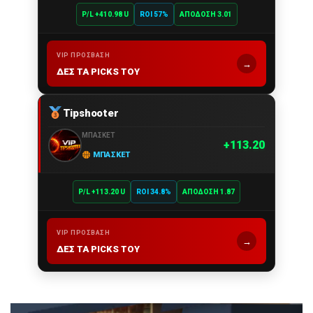
P/L +410.98 U
ROI 57%
ΑΠΌΔΟΣΗ 3.01
VIP ΠΡΌΣΒΑΣΗ
→
ΔΕΣ ΤΑ PICKS ΤΟΥ
Tipshooter
ΜΠΆΣΚΕΤ
113.20
ΜΠΆΣΚΕΤ
P/L +113.20 U
ROI 34.8%
ΑΠΌΔΟΣΗ 1.87
VIP ΠΡΌΣΒΑΣΗ
→
ΔΕΣ ΤΑ PICKS ΤΟΥ