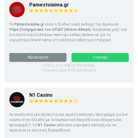
Pamestoixima.gr
Το
Pamestoixima.gr
είναι η διαδικτυακή εκδοχή του θρυλικού
Πάμε Στοίχημα από τον ΟΠΑΠ (πλέον Allwyn).
Κουβαλάει μαζί του
ένα πιστό κοινό Ελλήνων παικτών καθώς πρόκειται για το
ισχυρότερο brand name στο ελληνικό αθλητικό στοίχημα.
Αξιολόγηση
Εγγραφή
ΕΕΕΠ | 21+ | ΠΑΙΞΕ ΥΠΕΥΘΥΝΑ
*Ισχύουν Όροι & Προϋποθέσεις
N1 Casino
Αν αναζητάτε μία αξιόπιστη και γεμάτη επιλογές πλατφόρμα για live
casino στην Ελλάδα με συναρπαστικά παιχνίδια και εξαιρετικές
προσφορές*, το
N1 Casino
αποτελεί κορυφαία επιλογή και να
απολαύσετε ποιοτική διασκέδαση!