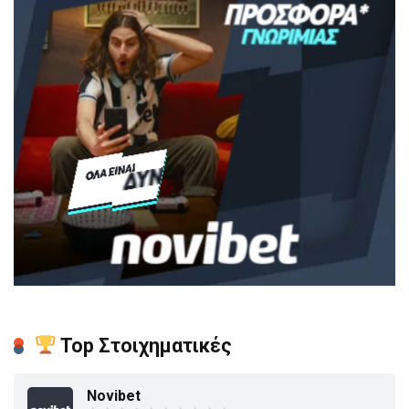
Top Στοιχηματικές
Novibet