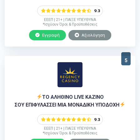
9.3
ΕΕΕΠ | 21+ | ΠΑΙΞΕ ΥΠΕΥΘΥΝΑ
*Ισχύουν Όροι & Προϋποθέσεις
Εγγραφή
Αξιολόγηση
5
ΤΟ ΑΛΗΘΙΝΟ LIVE ΚΑΖΙΝΟ
ΣΟΥ ΕΠΙΦΥΛΑΣΣΕΙ ΜΙΑ ΜΟΝΑΔΙΚΗ ΥΠΟΔΟΧΗ
9.3
ΕΕΕΠ | 21+ | ΠΑΙΞΕ ΥΠΕΥΘΥΝΑ
*Ισχύουν Όροι & Προϋποθέσεις