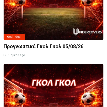
Goal - Goal
Προγνωστικά Γκολ Γκολ 05/08/26
1 ημέρα ago