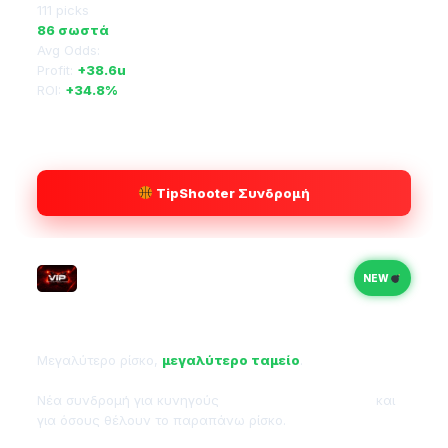
111 picks
86 σωστά
Avg Odds:
1.74
Profit:
+38.6u
ROI:
+34.8%
TipShooter Συνδρομή
VIP Μπόμπες
NEW
VIP ΜΠΟΜΠΕΣ + ΑΝΑΤΡΟΠΕΣ
Μεγαλύτερο ρίσκο,
μεγαλύτερο ταμείο
.
Νέα συνδρομή για κυνηγούς
μεγάλων αποδόσεων
και
για όσους θέλουν το παραπάνω ρίσκο.