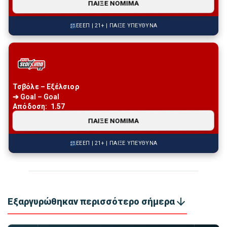
ΠΑΙΞΕ ΝΟΜΙΜΑ
ΕΕΕΠ | 21+ | ΠΑΙΞΕ ΥΠΕΥΘΥΝΑ
Τσβόλε – Εξέλσιορ
➔ Goal – Goal
Απόδοση:
1.57
ΠΑΙΞΕ ΝΟΜΙΜΑ
ΕΕΕΠ | 21+ | ΠΑΙΞΕ ΥΠΕΥΘΥΝΑ
Εξαργυρώθηκαν περισσότερο σήμερα