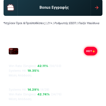
Bonus Εγγραφής
*Ισχύουν Όροι & Προϋποθέσεις |
21+ | Ρυθμιστής ΕΕΕΠ | Παίξε Υπεύθυνα
Συνδρομητικά Πακέτα
Mister X Picks
HOT
Ιανουάριος
Win Rate (Singles):
42.11%
(56/133)
Systems Hit:
19.35%
Μέση Απόδοση:
3.07
Φεβρουάριος
Systems Hit:
14.29%
(4/28)
Win Rate (Singles):
42.74%
(34/76)
Μέση Απόδοση:
3.01