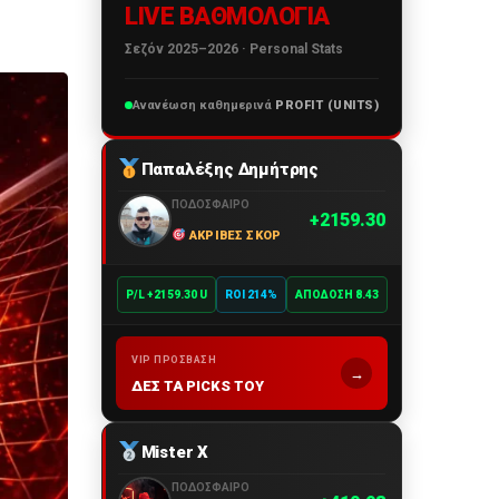
LIVE ΒΑΘΜΟΛΟΓΊΑ
Σεζόν 2025–2026 · Personal Stats
Ανανέωση καθημερινά
PROFIT (UNITS)
Παπαλέξης Δημήτρης
ΠΟΔΌΣΦΑΙΡΟ
2159.30
ΑΚΡΙΒΈΣ ΣΚΟΡ
P/L +2159.30 U
ROI 214%
ΑΠΌΔΟΣΗ 8.43
VIP ΠΡΌΣΒΑΣΗ
→
ΔΕΣ ΤΑ PICKS ΤΟΥ
Mister X
ΠΟΔΌΣΦΑΙΡΟ