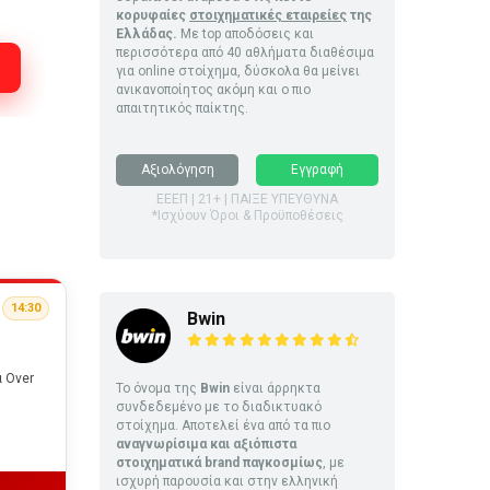
κορυφαίες
στοιχηματικές εταιρείες
της
Ελλάδας.
Με top αποδόσεις και
περισσότερα από 40 αθλήματα διαθέσιμα
για online στοίχημα, δύσκολα θα μείνει
ανικανοποίητος ακόμη και ο πιο
απαιτητικός παίκτης.
Αξιολόγηση
Εγγραφή
ΕΕΕΠ | 21+ | ΠΑΙΞΕ ΥΠΕΥΘΥΝΑ
*Ισχύουν Όροι & Προϋποθέσεις
14:30
Bwin
 Over
Το όνομα της
Bwin
είναι άρρηκτα
συνδεδεμένο με το διαδικτυακό
στοίχημα. Αποτελεί ένα από τα πιο
αναγνωρίσιμα και αξιόπιστα
στοιχηματικά brand παγκοσμίως
, με
ισχυρή παρουσία και στην ελληνική