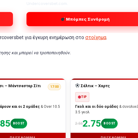
Undercoversbet.com.
Μπόμπες Συνδρομή
rcoversbet για έγκυρη ενημέρωση στο
στοίχημα
.
τησης και μπορεί να τροποποιηθούν.
ι – Μάντσεστερ Σίτι
Σέλτικ – Χαρτς
17:00
TIP
άρουν και οι 2 ομάδες
& Over 10.5
Γκολ και οι δύο ομάδες
& συνολικά
3.5 γκολ
.85
2.75
2.55
BOOST
BOOST
ΠΑΊΞΕ ΝΌΜΙΜΑ
ΠΑΊΞΕ ΝΌΜΙΜΑ