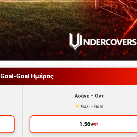
Goal-Goal Ημέρας
Ασάνε – Οντ
Goal – Goal
1.56