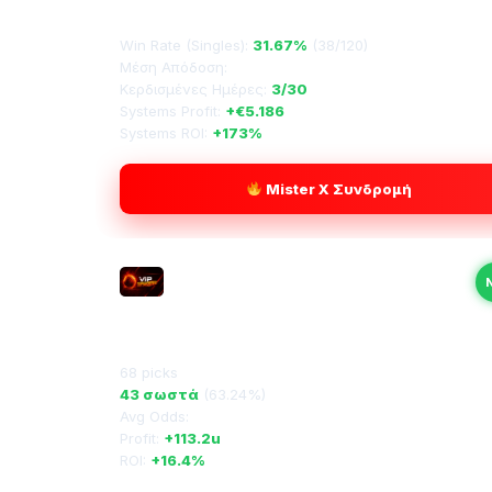
Απρίλιος
Win Rate (Singles):
31.67%
(38/120)
Μέση Απόδοση:
3.00
Κερδισμένες Ημέρες:
3/30
Systems Profit:
+€5.186
Systems ROI:
+173%
Mister X Συνδρομή
VIP TipShooter
Απρίλιος Μπάσκετ Singles
68 picks
43 σωστά
(63.24%)
Avg Odds:
1.84
Profit:
+113.2u
ROI:
+16.4%