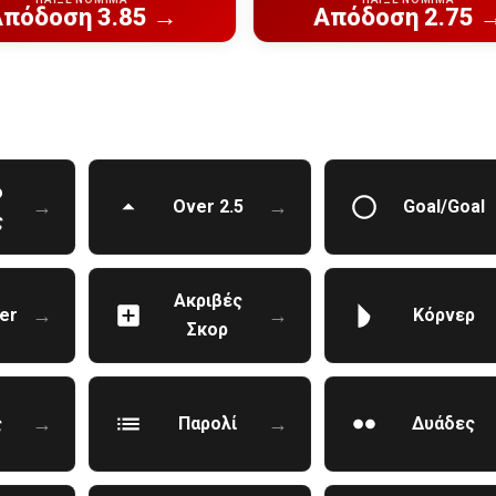
Απόδοση 3.85 →
Απόδοση 2.75 
ό
→
→
Over 2.5
Goal/Goal
ς
Ακριβές
→
→
der
Κόρνερ
Σκορ
→
→
ς
Παρολί
Δυάδες