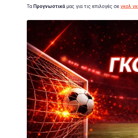
Τα
Προγνωστικά
μας για τις επιλογές σε
γκολ γ