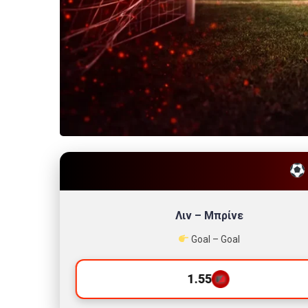
Λιν – Μπρίνε
Goal – Goal
1.55