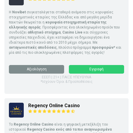
Η
Novibet
συγκαταλέγεται σταθερά ανάμεσα στις κορυφαίες
στοιχηματικές εταιρίες της Ελλάδας και από μεγάλη μερίδα
παικτών θεωρείται η
κορυφαία στοιχηματική εταιρία της
ελληνικής αγοράς
. Προσφέροντας ένα ολοκληρωμένο προϊόν που
συνδυάζει
αθλητικό στοίχημα
,
Casino Live
και σύγχρονες
υπηρεσίες παιχνιδιού, έχει καταφέρει να δημιουργήσει ένα
ιδιαίτερα πιστό κοινό από το 2010 μέχρι σήμερα. Με
ανταγωνιστικές αποδόσεις
, πλούσιο πρόγραμμα
προσφορών
* και
μία από τις πιο ολοκληρωμένες πλατφόρμες της αγοράς!
Αξιολόγηση
Εγγραφή
ΕΕΕΠ | 21+ | ΠΑΙΞΕ ΥΠΕΥΘΥΝΑ
*Ισχύουν Όροι & Προϋποθέσεις
Regency Online Casino
Το
Regency Online Casino
είναι η ψηφιακή μετεξέλιξη του
ιστορικού
Regency Casino ενός από τα πιο αναγνωρισμένα