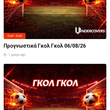
Goal - Goal
Προγνωστικά Γκολ Γκολ 06/08/26
1 ημέρα ago