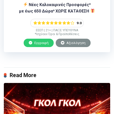
Νέες Καλοκαιρινές Προσφορές*
με έως 650 Δώρα*
ΧΩΡΙΣ ΚΑΤΑΘΕΣΗ
9.0
ΕΕΕΠ | 21+ | ΠΑΙΞΕ ΥΠΕΥΘΥΝΑ
*Ισχύουν Όροι & Προϋποθέσεις
Εγγραφή
Αξιολόγηση
Read More