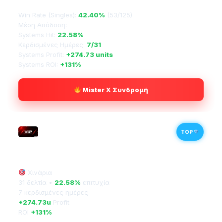
Μάρτιος
Win Rate (Singles):
42.40%
(53/125)
Μέση Απόδοση:
2.96
Systems Hit:
22.58%
Κερδισμένες Ημέρες:
7/31
Systems Profit:
+274.73 units
Systems ROI:
+131%
Mister X Συνδρομή
VIP ALL-IN-ONE
TOP
Μάρτιος Στατιστικά
Χινάρια
31 δελτία •
22.58%
επιτυχία
7 κερδισμένες ημέρες
+274.73u
Profit
ROI
+131%