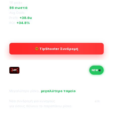
111 picks
86 σωστά
Avg Odds:
1.74
Profit:
+38.6u
ROI:
+34.8%
TipShooter Συνδρομή
VIP Μπόμπες
NEW
VIP ΜΠΟΜΠΕΣ + ΑΝΑΤΡΟΠΕΣ
Μεγαλύτερο ρίσκο,
μεγαλύτερο ταμείο
.
Νέα συνδρομή για κυνηγούς
μεγάλων αποδόσεων
και
για όσους θέλουν το παραπάνω ρίσκο.