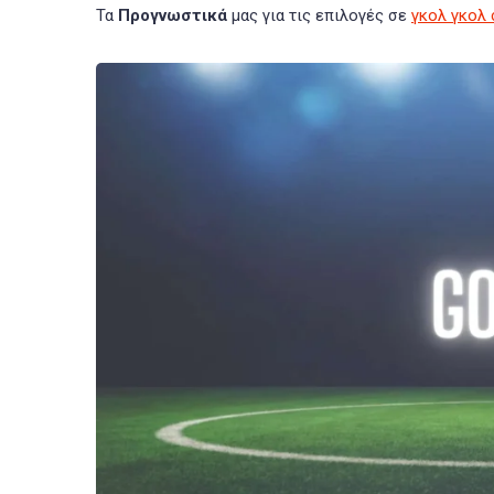
Τα
Προγνωστικά
μας για τις επιλογές σε
γκολ γκολ