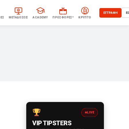
ΕΓΓΡΑΦΗ
Ε
ΙΕΣ
ΜΕΤΑΔΟΣΕΙΣ
ACADEMY
ΠΡΟΣΦΟΡΕΣ*
ΚΡΥΠΤΟ
LIVE
VIP TIPSTERS