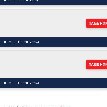
ΠΑΙΞΕ ΝΟ
ΕΕΕΠ | 21+ | ΠΑΙΞΕ ΥΠΕΥΘΥΝΑ
ΠΑΙΞΕ ΝΟ
ΕΕΕΠ | 21+ | ΠΑΙΞΕ ΥΠΕΥΘΥΝΑ