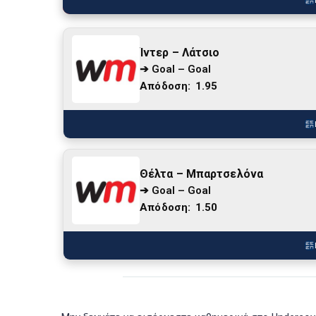
Ίντερ – Λάτσιο
➔ Goal – Goal
Απόδοση:
1.95
Θέλτα – Μπαρτσελόνα
➔ Goal – Goal
Απόδοση:
1.50