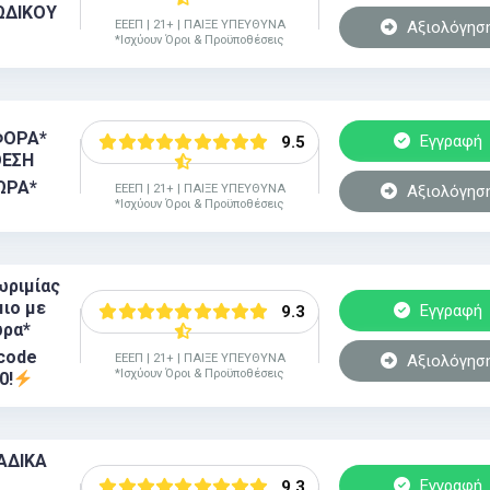
ΩΔΙΚΟΥ
ΕΕΕΠ | 21+ | ΠΑΙΞΕ ΥΠΕΥΘΥΝΑ
Αξιολόγησ
*Ισχύουν Όροι & Προϋποθέσεις
ΦΟΡΑ*
Εγγραφή
9.5
ΘΕΣΗ
ΩΡΑ*
ΕΕΕΠ | 21+ | ΠΑΙΞΕ ΥΠΕΥΘΥΝΑ
Αξιολόγησ
*Ισχύουν Όροι & Προϋποθέσεις
ωριμίας
μιο με
Εγγραφή
9.3
ώρα*
code
ΕΕΕΠ | 21+ | ΠΑΙΞΕ ΥΠΕΥΘΥΝΑ
Αξιολόγησ
*Ισχύουν Όροι & Προϋποθέσεις
0!
ΑΔΙΚΑ
Εγγραφή
9.3