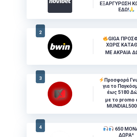
ΕΞΑΡΓΥΡΩΣΗ Κ
ΕΔΩ!
2
GIGA ΠΡΟΣ
ΧΩΡΙΣ ΚΑΤΑ
ΜΕ ΑΚΡΑΙΑ Δ
3
Προσφορά Γν
για το Παγκόσ
έως 5180 Δ
με το promo 
MUNDIAL500
4
650 ΜΟΝ
ΔΩΡΑ*