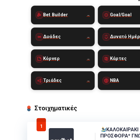
Bet Builder
Goal/Goal
→
Δυάδες
Δυνατό Ημέ
→
Κόρνερ
Κάρτες
→
Τριάδες
NBA
→
Στοιχηματικές
1
ΚΑΛΟΚΑΙΡΑΚΙ
ΠΡΟΣΦΟΡΑ* ΓΝΩ