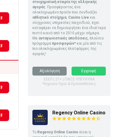
στοιχηματική εταιρία της ελληνικής
αγοράς
. Προσφέροντας ένα
ολοκληρωμένο προϊόν που συνδυάζει
αθλητικό στοίχημα
,
Casino Live
και
σύγχρονες υπηρεσίες παιχνιδιού, έχει
καταφέρει να δημιουργήσει ένα ιδιαίτερα
πιστό κοινό από το 2010 μέχρι σήμερα.
Με
ανταγωνιστικές αποδόσεις
, πλούσιο
πρόγραμμα
προσφορών
* και μία από τις
πιο ολοκληρωμένες πλατφόρμες της
αγοράς!
Αξιολόγηση
Εγγραφή
ΕΕΕΠ | 21+ | ΠΑΙΞΕ ΥΠΕΥΘΥΝΑ
*Ισχύουν Όροι & Προϋποθέσεις
Regency Online Casino
Το
Regency Online Casino
είναι η