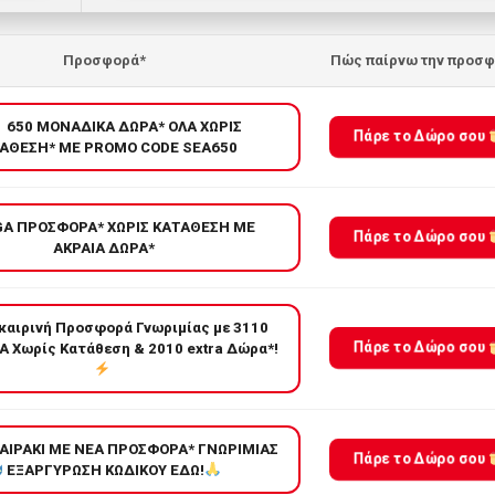
Προσφορά*
Πώς παίρνω την προσφ
650 ΜΟΝΑΔΙΚΑ ΔΩΡΑ* ΟΛΑ ΧΩΡΙΣ
Πάρε το Δώρο σου
ΑΘΕΣΗ* ΜΕ PROMO CODE SEA650
A ΠΡΟΣΦΟΡΑ* ΧΩΡΙΣ ΚΑΤΑΘΕΣΗ ΜΕ
Πάρε το Δώρο σου
ΑΚΡΑΙΑ ΔΩΡΑ*
καιρινή Προσφορά Γνωριμίας με 3110
Πάρε το Δώρο σου
Α Χωρίς Κατάθεση & 2010 extra Δώρα*!
ΑΙΡΑΚΙ ΜΕ ΝΕΑ ΠΡΟΣΦΟΡΑ* ΓΝΩΡΙΜΙΑΣ
Πάρε το Δώρο σου
ΕΞΑΡΓΥΡΩΣΗ ΚΩΔΙΚΟΥ ΕΔΩ!