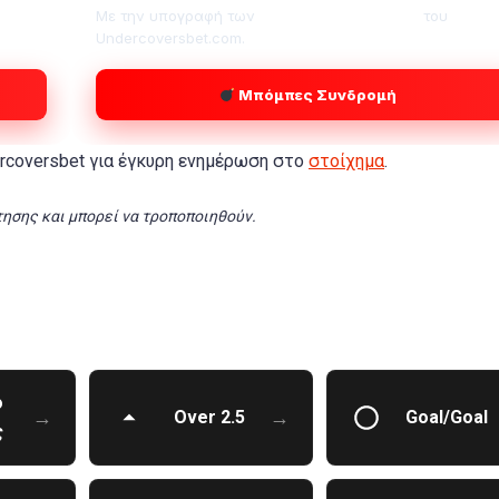
Με την υπογραφή των
καλύτερων Tipsters
του
Undercoversbet.com.
Μπόμπες Συνδρομή
rcoversbet για έγκυρη ενημέρωση στο
στοίχημα
.
τησης και μπορεί να τροποποιηθούν.
ό
→
→
Over 2.5
Goal/Goal
ς