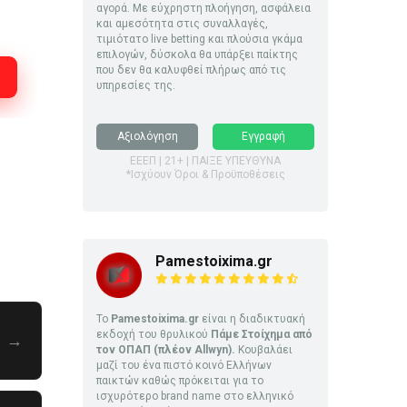
αγορά. Με εύχρηστη πλοήγηση, ασφάλεια
και αμεσότητα στις συναλλαγές,
τιμιότατο live betting και πλούσια γκάμα
επιλογών, δύσκολα θα υπάρξει παίκτης
που δεν θα καλυφθεί πλήρως από τις
υπηρεσίες της.
Αξιολόγηση
Εγγραφή
ΕΕΕΠ | 21+ | ΠΑΙΞΕ ΥΠΕΥΘΥΝΑ
*Ισχύουν Όροι & Προϋποθέσεις
Pamestoixima.gr
Το
Pamestoixima.gr
είναι η διαδικτυακή
εκδοχή του θρυλικού
Πάμε Στοίχημα από
→
τον ΟΠΑΠ (πλέον Allwyn).
Κουβαλάει
μαζί του ένα πιστό κοινό Ελλήνων
παικτών καθώς πρόκειται για το
ισχυρότερο brand name στο ελληνικό