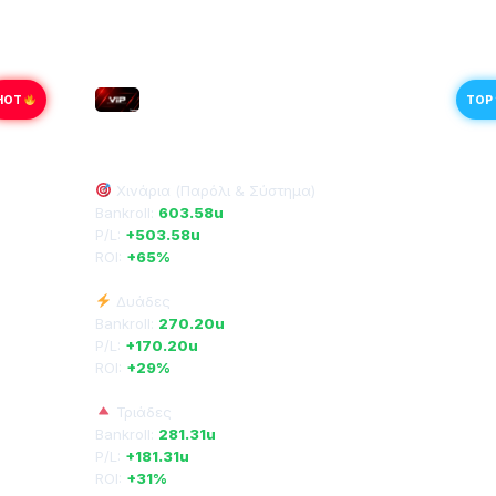
δρομητικά Πακέτα
VIP ALL-IN-ONE
HOT
TOP
2026 Progression
Χινάρια (Παρόλι & Σύστημα)
Bankroll:
603.58u
P/L:
+503.58u
ROI:
+65%
Δυάδες
Bankroll:
270.20u
P/L:
+170.20u
ROI:
+29%
Τριάδες
Bankroll:
281.31u
P/L:
+181.31u
ROI:
+31%