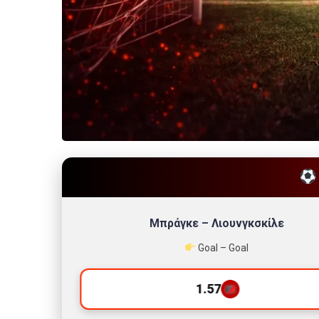
Μπράγκε – Λιουνγκσκίλε
Goal – Goal
1.57