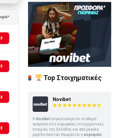
ορά*
Top Στοιχηματικές
Novibet
Η
Novibet
συγκαταλέγεται σταθερά
ανάμεσα στις κορυφαίες στοιχηματικές
εταιρίες της Ελλάδας και από μεγάλη
μερίδα παικτών θεωρείται η
κορυφαία