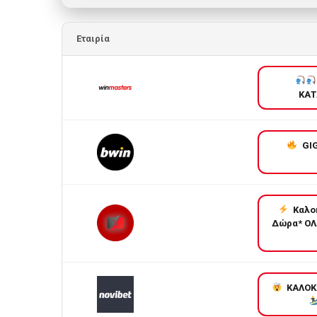
Εταιρία
ΚΑΤ
GIG
Καλο
Δώρα* ΟΛ
ΚΑΛΟΚ