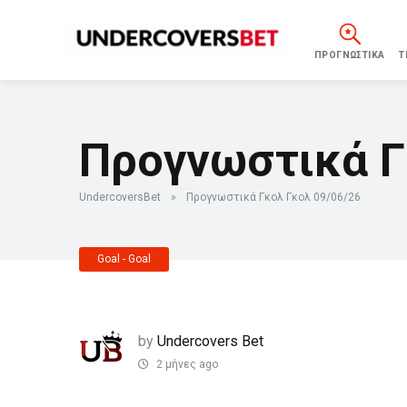
ΠΡΟΓΝΩΣΤΙΚΑ
Τ
Προγνωστικά Γ
UndercoversBet
»
Προγνωστικά Γκολ Γκολ 09/06/26
Goal - Goal
by
Undercovers Bet
2 μήνες ago