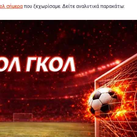
κολ σήμερα
που ξεχωρίσαμε. Δείτε αναλυτικά παρακάτω: