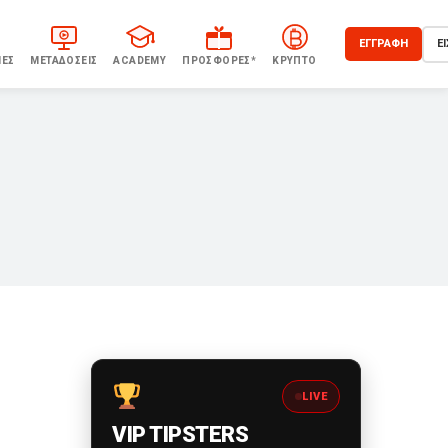
ΕΓΓΡΑΦΗ
Ε
ΙΕΣ
ΜΕΤΑΔΟΣΕΙΣ
ACADEMY
ΠΡΟΣΦΟΡΕΣ*
ΚΡΥΠΤΟ
LIVE
VIP TIPSTERS