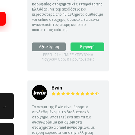
κορυφαίες
στοιχηματικές εταιρείες
της
Ελλάδας.
Με top αποδόσεις και
περισσότερα από 40 αθλήματα διαθέσιμα
για online στοίχημα, δύσκολα θα μείνει
ανικανοποίητος ακόμη και ο πιο
απαιτητικός παίκτης.
Αξιολόγηση
Εγγραφή
ΕΕΕΠ | 21+ | ΠΑΙΞΕ ΥΠΕΥΘΥΝΑ
*Ισχύουν Όροι & Προϋποθέσεις
Bwin
→
Το όνομα της
Bwin
είναι άρρηκτα
συνδεδεμένο με το διαδικτυακό
στοίχημα. Αποτελεί ένα από τα πιο
αναγνωρίσιμα και αξιόπιστα
στοιχηματικά brand παγκοσμίως
, με
ισχυρή παρουσία και στην ελληνική