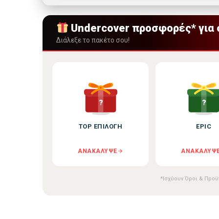
Undercover προσφορές* για
Διάλεξε το πακέτο σου!
?
?
TOP ΕΠΙΛΟΓΉ
EPIC
ΑΝΑΚΆΛΥΨΕ
ΑΝΑΚΆΛΥΨ
*Ισχύουν Όροι & Προϋπ
Συν