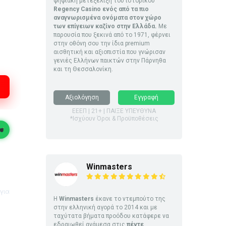
ψηφιακή μετεξέλιξη του ιστορικού
Regency Casino ενός από τα πιο
αναγνωρισμένα ονόματα στον χώρο
των επίγειων καζίνο στην Ελλάδα.
Με
παρουσία που ξεκινά από το 1971, φέρνει
στην οθόνη σου την ίδια premium
αισθητική και αξιοπιστία που γνώρισαν
γενιές Ελλήνων παικτών στην Πάρνηθα
και τη Θεσσαλονίκη.
Αξιολόγηση
Εγγραφή
ΕΕΕΠ | 21+ | ΠΑΙΞΕ ΥΠΕΥΘΥΝΑ
*Ισχύουν Όροι & Προϋποθέσεις
Winmasters
για
Η
Winmasters
έκανε το ντεμπούτο της
στην ελληνική αγορά το 2014 και με
ταχύτατα βήματα προόδου κατάφερε να
εδραιωθεί ανάμεσα στις
πέντε