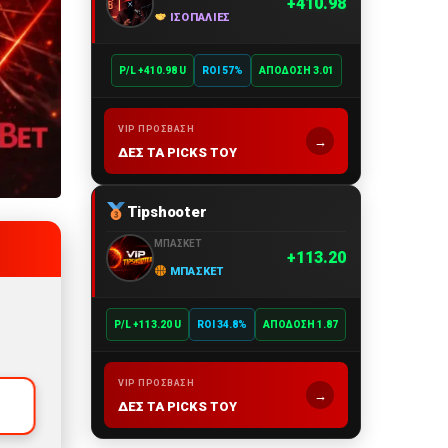
410.98
ΙΣΟΠΑΛΊΕΣ
P/L +410.98 U
ROI 57%
ΑΠΌΔΟΣΗ 3.01
VIP ΠΡΌΣΒΑΣΗ
→
ΔΕΣ ΤΑ PICKS ΤΟΥ
Tipshooter
ΜΠΆΣΚΕΤ
113.20
ΜΠΆΣΚΕΤ
P/L +113.20 U
ROI 34.8%
ΑΠΌΔΟΣΗ 1.87
VIP ΠΡΌΣΒΑΣΗ
→
ΔΕΣ ΤΑ PICKS ΤΟΥ