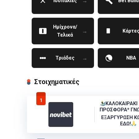
→
Ισοπαλίες
Bet Buil
Ημίχρονα/
→
Κάρτε
Τελικά
→
Τριάδες
NBA
Στοιχηματικές
1
ΚΑΛΟΚΑΙΡΑΚΙ
ΠΡΟΣΦΟΡΑ* ΓΝΩ
ΕΞΑΡΓΥΡΩΣΗ Κ
ΕΔΩ!