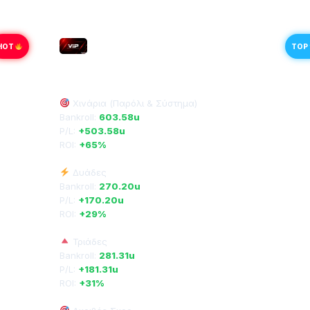
VIP ALL-IN-ONE
HOT
TOP
2026 Progression
Χινάρια (Παρόλι & Σύστημα)
Bankroll:
603.58u
P/L:
+503.58u
ROI:
+65%
Δυάδες
Bankroll:
270.20u
P/L:
+170.20u
ROI:
+29%
Τριάδες
Bankroll:
281.31u
P/L:
+181.31u
ROI:
+31%