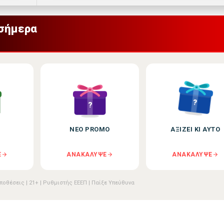
 σήμερα
?
?
ΝΈΟ PROMO
ΑΞΊΖΕΙ ΚΙ ΑΥΤΌ
Ε
ΑΝΑΚΆΛΥΨΕ
ΑΝΑΚΆΛΥΨΕ
οθέσεις | 21+ | Ρυθμιστής ΕΕΕΠ | Παίξε Υπεύθυνα
δρομητικά Πακέτα