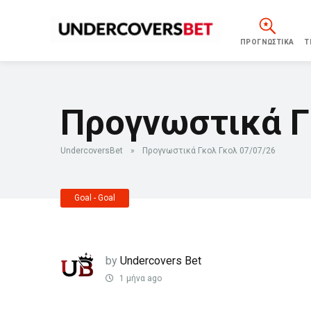
ΠΡΟΓΝΩΣΤΙΚΑ
Τ
Προγνωστικά Γ
UndercoversBet
»
Προγνωστικά Γκολ Γκολ 07/07/26
Goal - Goal
by
Undercovers Bet
1 μήνα ago