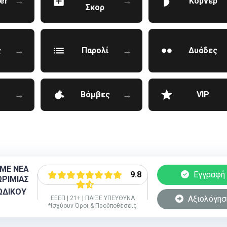
→
→
der
Κόρνερ
Σκορ
→
→
ς
Παρολί
Δυάδες
→
→
Βόμβες
VIP
 ΜΕ ΝΕΑ
9.8
Εγγραφή
ΡΙΜΙΑΣ
ΩΔΙΚΟΥ
Αξιολόγησ
ΕΕΕΠ | 21+ | ΠΑΙΞΕ ΥΠΕΥΘΥΝΑ
*Ισχύουν Όροι & Προϋποθέσεις