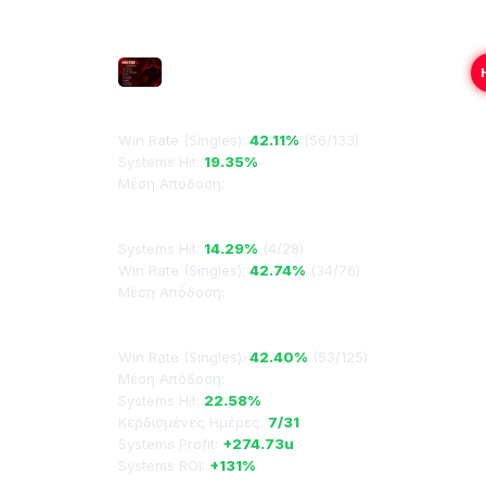
Mister X Picks
Ιανουάριος
Win Rate (Singles):
42.11%
(56/133)
Systems Hit:
19.35%
Μέση Απόδοση:
3.07
Φεβρουάριος
Systems Hit:
14.29%
(4/28)
Win Rate (Singles):
42.74%
(34/76)
Μέση Απόδοση:
3.01
Μάρτιος
Win Rate (Singles):
42.40%
(53/125)
Μέση Απόδοση:
2.96
Systems Hit:
22.58%
Κερδισμένες Ημέρες:
7/31
Systems Profit:
+274.73u
Systems ROI:
+131%