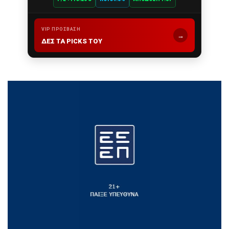
VIP ΠΡΌΣΒΑΣΗ
→
ΔΕΣ ΤΑ PICKS ΤΟΥ