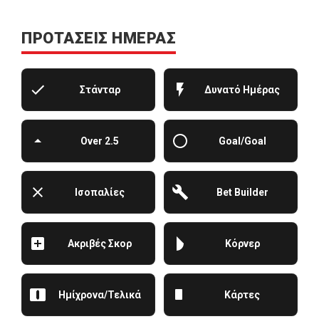
ΠΡΟΤΆΣΕΙΣ ΗΜΈΡΑΣ
Στάνταρ
Δυνατό Ημέρας
Over 2.5
Goal/Goal
Ισοπαλίες
Bet Builder
Ακριβές Σκορ
Κόρνερ
Ημίχρονα/Τελικά
Κάρτες