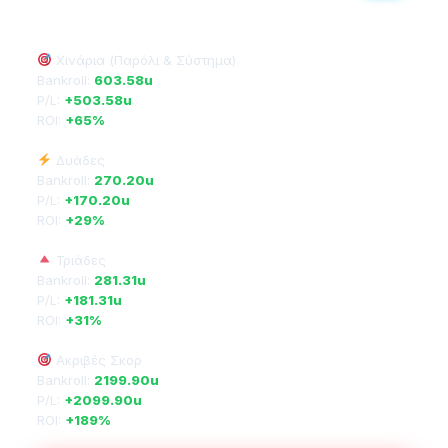
2026 Progression
Χινάρια (Παρόλι & Σύστημα)
Bankroll:
603.58u
P/L:
+503.58u
ROI:
+65%
Δυάδες
Bankroll:
270.20u
P/L:
+170.20u
ROI:
+29%
Τριάδες
Bankroll:
281.31u
P/L:
+181.31u
ROI:
+31%
Ακριβές Σκορ
Bankroll:
2199.90u
P/L:
+2099.90u
ROI:
+189%