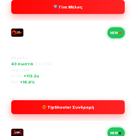
Γίνε Μέλος
VIP TipShooter
NEW
Απρίλιος Μπάσκετ Singles
68 picks
43 σωστά
(63.24%)
Avg Odds:
1.84
Profit:
+113.2u
ROI:
+16.4%
TipShooter Συνδρομή
VIP Μπόμπες
NEW