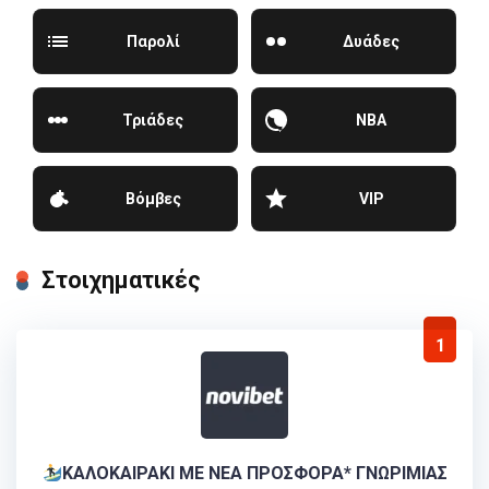
Παρολί
Δυάδες
Τριάδες
NBA
Βόμβες
VIP
Στοιχηματικές
1
ΚΑΛΟΚΑΙΡΑΚΙ ΜΕ ΝΕΑ ΠΡΟΣΦΟΡΑ* ΓΝΩΡΙΜΙΑΣ