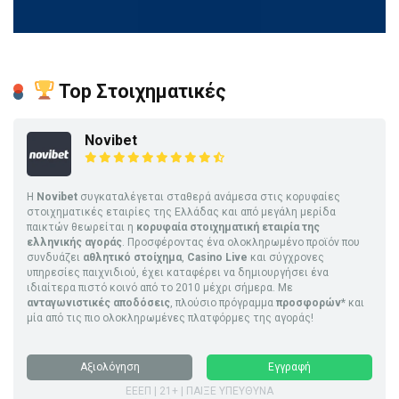
Top Στοιχηματικές
Novibet
Η
Novibet
συγκαταλέγεται σταθερά ανάμεσα στις κορυφαίες
στοιχηματικές εταιρίες της Ελλάδας και από μεγάλη μερίδα
παικτών θεωρείται η
κορυφαία στοιχηματική εταιρία της
ελληνικής αγοράς
. Προσφέροντας ένα ολοκληρωμένο προϊόν που
συνδυάζει
αθλητικό στοίχημα
,
Casino Live
και σύγχρονες
υπηρεσίες παιχνιδιού, έχει καταφέρει να δημιουργήσει ένα
ιδιαίτερα πιστό κοινό από το 2010 μέχρι σήμερα. Με
ανταγωνιστικές αποδόσεις
, πλούσιο πρόγραμμα
προσφορών
* και
μία από τις πιο ολοκληρωμένες πλατφόρμες της αγοράς!
Αξιολόγηση
Εγγραφή
ΕΕΕΠ | 21+ | ΠΑΙΞΕ ΥΠΕΥΘΥΝΑ