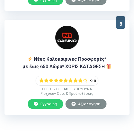
8
Νέες Καλοκαιρινές Προσφορές*
με έως 650 Δώρα*
ΧΩΡΙΣ ΚΑΤΑΘΕΣΗ
9.0
ΕΕΕΠ | 21+ | ΠΑΙΞΕ ΥΠΕΥΘΥΝΑ
*Ισχύουν Όροι & Προϋποθέσεις
Εγγραφή
Αξιολόγηση