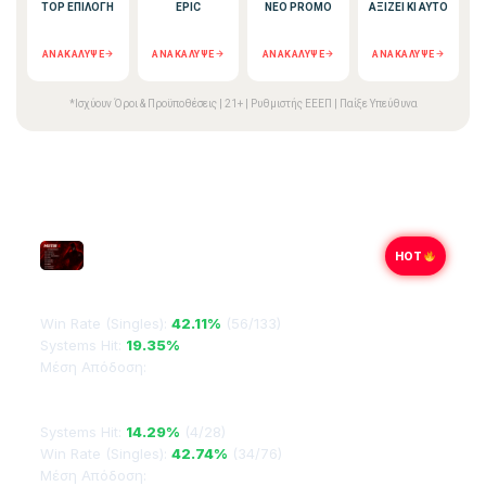
TOP ΕΠΙΛΟΓΉ
EPIC
ΝΈΟ PROMO
ΑΞΊΖΕΙ ΚΙ ΑΥΤΌ
ΑΝΑΚΆΛΥΨΕ
ΑΝΑΚΆΛΥΨΕ
ΑΝΑΚΆΛΥΨΕ
ΑΝΑΚΆΛΥΨΕ
*Ισχύουν Όροι & Προϋποθέσεις | 21+ | Ρυθμιστής ΕΕΕΠ | Παίξε Υπεύθυνα
Συνδρομητικά Πακέτα
Mister X Picks
HOT
Ιανουάριος
Win Rate (Singles):
42.11%
(56/133)
Systems Hit:
19.35%
Μέση Απόδοση:
3.07
Φεβρουάριος
Systems Hit:
14.29%
(4/28)
Win Rate (Singles):
42.74%
(34/76)
Μέση Απόδοση:
3.01