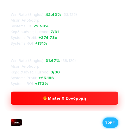
Μάρτιος
Win Rate (Singles):
42.40%
(53/125)
Μέση Απόδοση:
2.96
Systems Hit:
22.58%
Κερδισμένες Ημέρες:
7/31
Systems Profit:
+274.73u
Systems ROI:
+131%
Απρίλιος
Win Rate (Singles):
31.67%
(38/120)
Μέση Απόδοση:
3.00
Κερδισμένες Ημέρες:
3/30
Systems Profit:
+€5.186
Systems ROI:
+173%
Mister X Συνδρομή
VIP ALL-IN-ONE
TOP