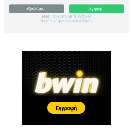
Αξιολόγηση
Εγγραφή
ΕΕΕΠ | 21+ | ΠΑΙΞΕ ΥΠΕΥΘΥΝΑ
*Ισχύουν Όροι & Προϋποθέσεις