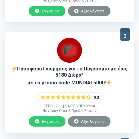
*Ισχύουν Όροι & Προϋποθέσεις
Εγγραφή
Αξιολόγηση
3
Προσφορά Γνωριμίας για το Παγκόσμιο με έως
5180 Δώρα*
με το promo code MUNDIAL5000!
9.3
ΕΕΕΠ | 21+ | ΠΑΙΞΕ ΥΠΕΥΘΥΝΑ
*Ισχύουν Όροι & Προϋποθέσεις
Εγγραφή
Αξιολόγηση