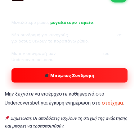
VIP ΜΠΟΜΠΕΣ + ΑΝΑΤΡΟΠΕΣ
Μεγαλύτερο ρίσκο,
μεγαλύτερο ταμείο
.
Νέα συνδρομή για κυνηγούς
μεγάλων αποδόσεων
και
για όσους θέλουν το παραπάνω ρίσκο.
Με την υπογραφή των
καλύτερων Tipsters
του
Undercoversbet.com.
Μπόμπες Συνδρομή
Μην ξεχνάτε να εισέρχεστε καθημερινά στο
Undercoversbet για έγκυρη ενημέρωση στο
στοίχημα
.
Σημείωση: Οι αποδόσεις ισχύουν τη στιγμή της ανάρτησης
και μπορεί να τροποποιηθούν.