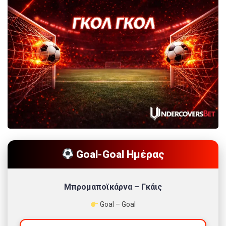
Goal-Goal Ημέρας
Μπρομαποϊκάρνα – Γκάις
Goal – Goal