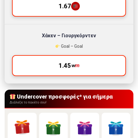
1.67
Χάκεν – Γιουργκόρντεν
Goal – Goal
1.45
Undercover προσφορές* για σήμερα
Διάλεξε το πακέτο σου!
?
?
?
?