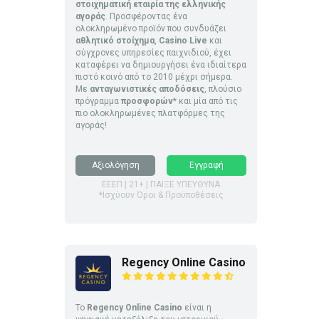
στοιχηματική εταιρία της ελληνικής
αγοράς
. Προσφέροντας ένα
ολοκληρωμένο προϊόν που συνδυάζει
αθλητικό στοίχημα
,
Casino Live
και
σύγχρονες υπηρεσίες παιχνιδιού, έχει
καταφέρει να δημιουργήσει ένα ιδιαίτερα
πιστό κοινό από το 2010 μέχρι σήμερα.
Με
ανταγωνιστικές αποδόσεις
, πλούσιο
πρόγραμμα
προσφορών
* και μία από τις
πιο ολοκληρωμένες πλατφόρμες της
αγοράς!
Αξιολόγηση
Εγγραφή
ΕΕΕΠ | 21+ | ΠΑΙΞΕ ΥΠΕΥΘΥΝΑ
*Ισχύουν Όροι & Προϋποθέσεις
Regency Online Casino
Το
Regency Online Casino
είναι η