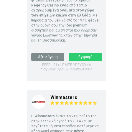
ψηφιακή μετεξέλιξη του ιστορικού
Regency Casino ενός από τα πιο
αναγνωρισμένα ονόματα στον χώρο
των επίγειων καζίνο στην Ελλάδα.
Με
παρουσία που ξεκινά από το 1971, φέρνει
στην οθόνη σου την ίδια premium
αισθητική και αξιοπιστία που γνώρισαν
γενιές Ελλήνων παικτών στην Πάρνηθα
και τη Θεσσαλονίκη.
Αξιολόγηση
Εγγραφή
ΕΕΕΠ | 21+ | ΠΑΙΞΕ ΥΠΕΥΘΥΝΑ
*Ισχύουν Όροι & Προϋποθέσεις
Winmasters
Η
Winmasters
έκανε το ντεμπούτο της
στην ελληνική αγορά το 2014 και με
ταχύτατα βήματα προόδου κατάφερε να
εδραιωθεί ανάμεσα στις
πέντε