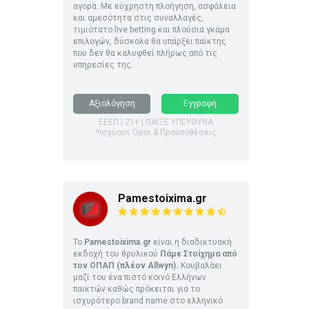
αγορά. Με εύχρηστη πλοήγηση, ασφάλεια
και αμεσότητα στις συναλλαγές,
τιμιότατο live betting και πλούσια γκάμα
επιλογών, δύσκολα θα υπάρξει παίκτης
που δεν θα καλυφθεί πλήρως από τις
υπηρεσίες της.
Αξιολόγηση
Εγγραφή
ΕΕΕΠ | 21+ | ΠΑΙΞΕ ΥΠΕΥΘΥΝΑ
*Ισχύουν Όροι & Προϋποθέσεις
Pamestoixima.gr
Το
Pamestoixima.gr
είναι η διαδικτυακή
εκδοχή του θρυλικού
Πάμε Στοίχημα από
τον ΟΠΑΠ (πλέον Allwyn).
Κουβαλάει
μαζί του ένα πιστό κοινό Ελλήνων
παικτών καθώς πρόκειται για το
ισχυρότερο brand name στο ελληνικό