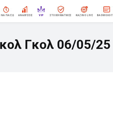
Ι ΝΑ ΠΑΙΞΩ
ΑΝΑΛΥΣΕΙΣ
VIP
ΣΤΟΙΧΗΜΑΤΙΚΕΣ
KAZINO LIVE
ΒΑΘΜΟΛΟΓ
κολ Γκολ 06/05/25