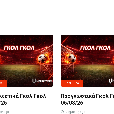
oal
Goal - Goal
ωστικά Γκολ Γκολ
Προγνωστικά Γκολ Γ
/26
06/08/26
ες ago
3 ημέρες ago