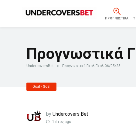
ΠΡΟΓΝΩΣΤΙΚΑ
Τ
Προγνωστικά Γ
UndercoversBet
»
Προγνωστικά Γκολ Γκολ 06/05/25
Goal - Goal
by
Undercovers Bet
1 έτος ago