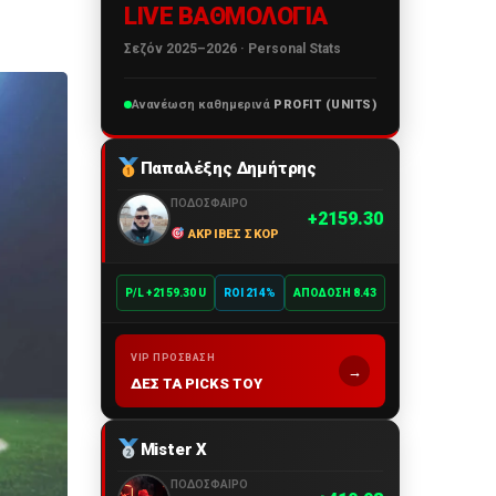
LIVE ΒΑΘΜΟΛΟΓΊΑ
Σεζόν 2025–2026 · Personal Stats
Ανανέωση καθημερινά
PROFIT (UNITS)
Παπαλέξης Δημήτρης
ΠΟΔΌΣΦΑΙΡΟ
2159.30
ΑΚΡΙΒΈΣ ΣΚΟΡ
P/L +2159.30 U
ROI 214%
ΑΠΌΔΟΣΗ 8.43
VIP ΠΡΌΣΒΑΣΗ
→
ΔΕΣ ΤΑ PICKS ΤΟΥ
Mister X
ΠΟΔΌΣΦΑΙΡΟ