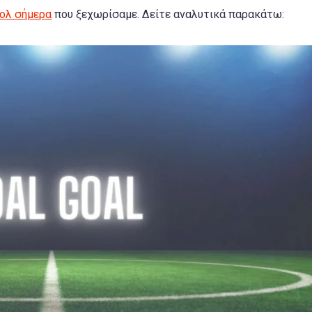
κολ σήμερα
που ξεχωρίσαμε. Δείτε αναλυτικά παρακάτω: