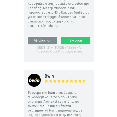
κορυφαίες
στοιχηματικές εταιρείες
της
Ελλάδας.
Με top αποδόσεις και
περισσότερα από 40 αθλήματα διαθέσιμα
για online στοίχημα, δύσκολα θα μείνει
ανικανοποίητος ακόμη και ο πιο
απαιτητικός παίκτης.
Αξιολόγηση
Εγγραφή
ΕΕΕΠ | 21+ | ΠΑΙΞΕ ΥΠΕΥΘΥΝΑ
*Ισχύουν Όροι & Προϋποθέσεις
Bwin
Το όνομα της
Bwin
είναι άρρηκτα
συνδεδεμένο με το διαδικτυακό
στοίχημα. Αποτελεί ένα από τα πιο
αναγνωρίσιμα και αξιόπιστα
στοιχηματικά brand παγκοσμίως
, με
ισχυρή παρουσία και στην ελληνική