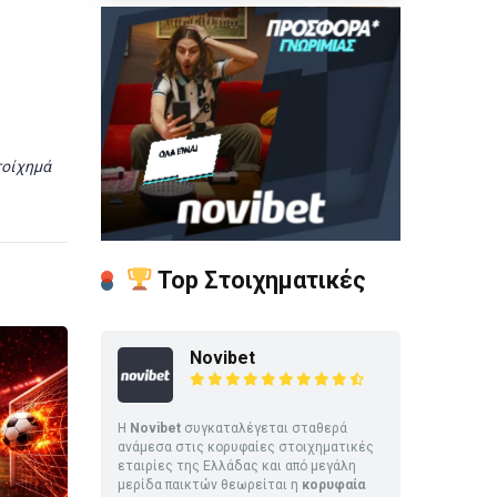
τοίχημά
Top Στοιχηματικές
Novibet
Η
Novibet
συγκαταλέγεται σταθερά
ανάμεσα στις κορυφαίες στοιχηματικές
εταιρίες της Ελλάδας και από μεγάλη
μερίδα παικτών θεωρείται η
κορυφαία