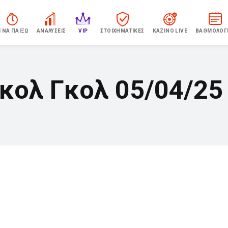
Ι ΝΑ ΠΑΙΞΩ
ΑΝΑΛΥΣΕΙΣ
VIP
ΣΤΟΙΧΗΜΑΤΙΚΕΣ
KAZINO LIVE
ΒΑΘΜΟΛΟΓ
κολ Γκολ 05/04/25