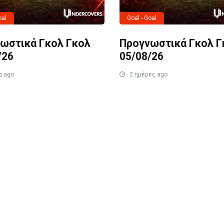
oal
Goal - Goal
ωστικά Γκολ Γκολ
Προγνωστικά Γκολ Γ
/26
05/08/26
α ago
2 ημέρες ago