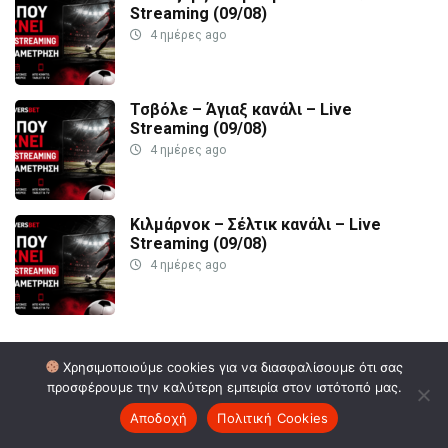
Streaming (09/08)
4 ημέρες ago
Τσβόλε – Άγιαξ κανάλι – Live
Streaming (09/08)
4 ημέρες ago
Κιλμάρνοκ – Σέλτικ κανάλι – Live
Streaming (09/08)
4 ημέρες ago
Χρησιμοποιούμε cookies για να διασφαλίσουμε ότι σας
HOT Προσφορές*
προσφέρουμε την καλύτερη εμπειρία στον ιστότοπό μας.
Αποδοχή
Πολιτική Cookies
Pamestoixima.gr: Παναθηναϊκός &