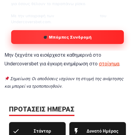
για όσους θέλουν το παραπάνω ρίσκο.
Με την υπογραφή των
καλύτερων Tipsters
του
Undercoversbet.com.
Μπόμπες Συνδρομή
Μην ξεχνάτε να εισέρχεστε καθημερινά στο
Undercoversbet για έγκυρη ενημέρωση στο
στοίχημα
.
Σημείωση: Οι αποδόσεις ισχύουν τη στιγμή της ανάρτησης
και μπορεί να τροποποιηθούν.
ΠΡΟΤΆΣΕΙΣ ΗΜΈΡΑΣ
Στάνταρ
Δυνατό Ημέρας