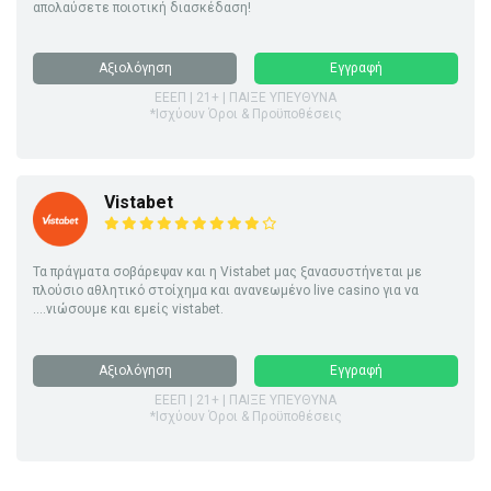
απολαύσετε ποιοτική διασκέδαση!
Αξιολόγηση
Εγγραφή
ΕΕΕΠ | 21+ | ΠΑΙΞΕ ΥΠΕΥΘΥΝΑ
*Ισχύουν Όροι & Προϋποθέσεις
Vistabet
Τα πράγματα σοβάρεψαν και η Vistabet μας ξανασυστήνεται με
πλούσιο αθλητικό στοίχημα και ανανεωμένο live casino για να
....νιώσουμε και εμείς vistabet.
Αξιολόγηση
Εγγραφή
ΕΕΕΠ | 21+ | ΠΑΙΞΕ ΥΠΕΥΘΥΝΑ
*Ισχύουν Όροι & Προϋποθέσεις