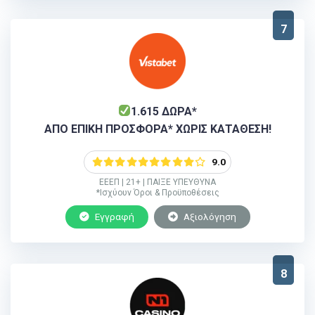
7
1.615 ΔΩΡΑ*
ΑΠΟ ΕΠΙΚΗ ΠΡΟΣΦΟΡΑ* ΧΩΡΙΣ ΚΑΤΑΘΕΣΗ!
9.0
ΕΕΕΠ | 21+ | ΠΑΙΞΕ ΥΠΕΥΘΥΝΑ
*Ισχύουν Όροι & Προϋποθέσεις
Εγγραφή
Αξιολόγηση
8