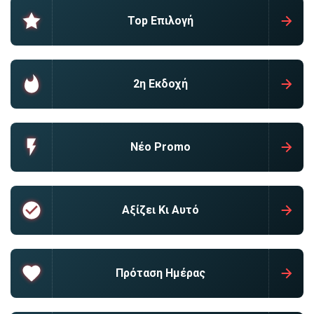
Top Επιλογή
2η Εκδοχή
Νέο Promo
Αξίζει Κι Αυτό
Πρόταση Ημέρας