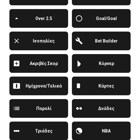
Over 2.5
Goal/Goal
Ισοπαλίες
Bet Builder
Ακριβές Σκορ
Κόρνερ
Ημίχρονα/Τελικά
Κάρτες
Παρολί
Δυάδες
Τριάδες
NBA