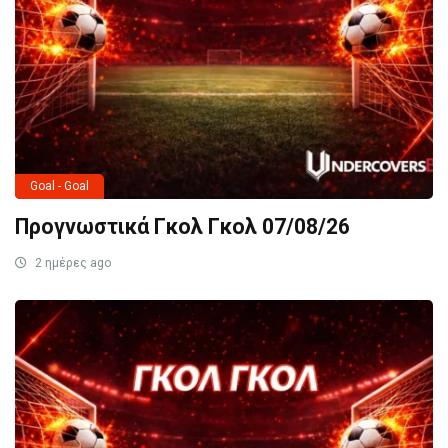
Goal - Goal
Προγνωστικά Γκολ Γκολ 07/08/26
2 ημέρες ago