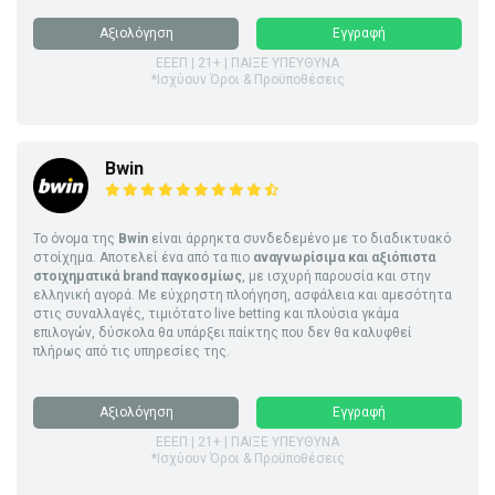
Αξιολόγηση
Εγγραφή
ΕΕΕΠ | 21+ | ΠΑΙΞΕ ΥΠΕΥΘΥΝΑ
*Ισχύουν Όροι & Προϋποθέσεις
Bwin
Το όνομα της
Bwin
είναι άρρηκτα συνδεδεμένο με το διαδικτυακό
στοίχημα. Αποτελεί ένα από τα πιο
αναγνωρίσιμα και αξιόπιστα
στοιχηματικά brand παγκοσμίως
, με ισχυρή παρουσία και στην
ελληνική αγορά. Με εύχρηστη πλοήγηση, ασφάλεια και αμεσότητα
στις συναλλαγές, τιμιότατο live betting και πλούσια γκάμα
επιλογών, δύσκολα θα υπάρξει παίκτης που δεν θα καλυφθεί
πλήρως από τις υπηρεσίες της.
Αξιολόγηση
Εγγραφή
ΕΕΕΠ | 21+ | ΠΑΙΞΕ ΥΠΕΥΘΥΝΑ
*Ισχύουν Όροι & Προϋποθέσεις