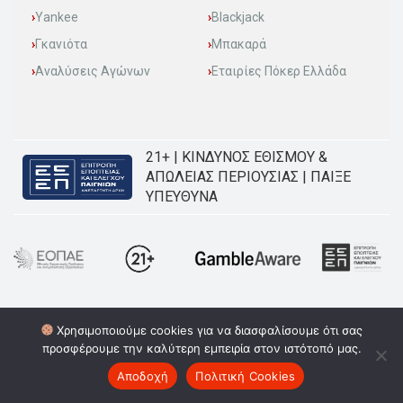
Yankee
Blackjack
Γκανιότα
Μπακαρά
Αναλύσεις Αγώνων
Εταιρίες Πόκερ Ελλάδα
21+ | ΚΙΝΔΥΝΟΣ ΕΘΙΣΜΟΥ &
ΑΠΩΛΕΙΑΣ ΠΕΡΙΟΥΣΙΑΣ | ΠΑΙΞΕ
ΥΠΕΥΘΥΝΑ
Χρησιμοποιούμε cookies για να διασφαλίσουμε ότι σας
προσφέρουμε την καλύτερη εμπειρία στον ιστότοπό μας.
Αποδοχή
Πολιτική Cookies
© Copyright 2026 Undercoversbet.com | All Rights Reserved | Powered by
DigitalOwners.gr