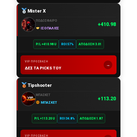
Mister X
ΠΟΔΌΣΦΑΙΡΟ
410.98
ΙΣΟΠΑΛΊΕΣ
P/L +410.98 U
ROI 57%
ΑΠΌΔΟΣΗ 3.01
VIP ΠΡΌΣΒΑΣΗ
→
ΔΕΣ ΤΑ PICKS ΤΟΥ
Tipshooter
ΜΠΆΣΚΕΤ
113.20
ΜΠΆΣΚΕΤ
P/L +113.20 U
ROI 34.8%
ΑΠΌΔΟΣΗ 1.87
VIP ΠΡΌΣΒΑΣΗ