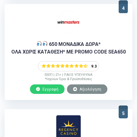
4
650 ΜΟΝΑΔΙΚΑ ΔΩΡΑ*
ΟΛΑ ΧΩΡΙΣ ΚΑΤΑΘΕΣΗ* ΜΕ PROMO CODE SEA650
9.3
ΕΕΕΠ | 21+ | ΠΑΙΞΕ ΥΠΕΥΘΥΝΑ
*Ισχύουν Όροι & Προϋποθέσεις
Εγγραφή
Αξιολόγηση
5