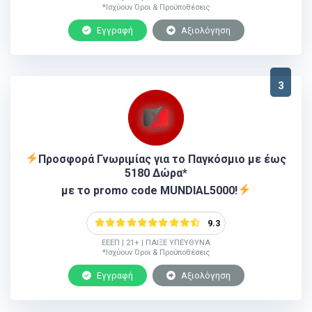
*Ισχύουν Όροι & Προϋποθέσεις
Εγγραφή
Αξιολόγηση
3
Προσφορά Γνωριμίας για το Παγκόσμιο με έως
5180 Δώρα*
με το promo code MUNDIAL5000!
9.3
ΕΕΕΠ | 21+ | ΠΑΙΞΕ ΥΠΕΥΘΥΝΑ
*Ισχύουν Όροι & Προϋποθέσεις
Εγγραφή
Αξιολόγηση