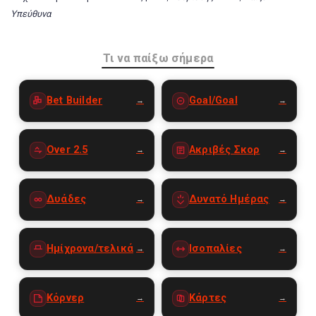
Υπεύθυνα
Τι να παίξω σήμερα
Bet Builder
Goal/Goal
→
→
Over 2.5
Ακριβές Σκορ
→
→
Δυάδες
Δυνατό Ημέρας
→
→
Ημίχρονα/τελικά
Ισοπαλίες
→
→
Κόρνερ
Κάρτες
→
→