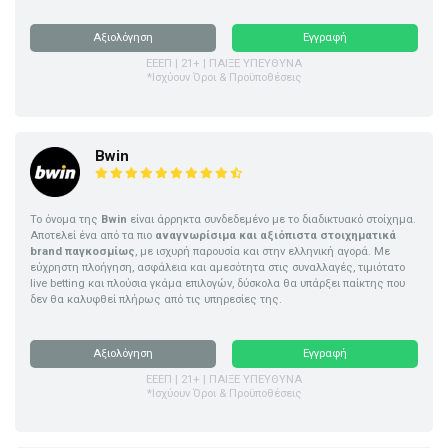
Αξιολόγηση
Εγγραφή
ΕΕΕΠ | 21+ | ΠΑΙΞΕ ΥΠΕΥΘΥΝΑ
*Ισχύουν Όροι & Προϋποθέσεις
Bwin
Το όνομα της
Bwin
είναι άρρηκτα συνδεδεμένο με το διαδικτυακό στοίχημα.
Αποτελεί ένα από τα πιο
αναγνωρίσιμα και αξιόπιστα στοιχηματικά
brand παγκοσμίως
, με ισχυρή παρουσία και στην ελληνική αγορά. Με
εύχρηστη πλοήγηση, ασφάλεια και αμεσότητα στις συναλλαγές, τιμιότατο
live betting και πλούσια γκάμα επιλογών, δύσκολα θα υπάρξει παίκτης που
δεν θα καλυφθεί πλήρως από τις υπηρεσίες της.
Αξιολόγηση
Εγγραφή
ΕΕΕΠ | 21+ | ΠΑΙΞΕ ΥΠΕΥΘΥΝΑ
*Ισχύουν Όροι & Προϋποθέσεις