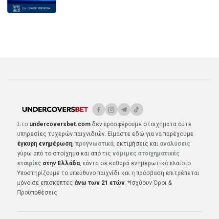
Στο
undercoversbet.com
δεν προσφέρουμε στοιχήματα ούτε
υπηρεσίες τυχερών παιχνιδιών. Είμαστε εδώ για να παρέχουμε
έγκυρη ενημέρωση
,
προγνωστικά
, εκτιμήσεις και
αναλύσεις
γύρω από το στοίχημα και από τις
νόμιμες στοιχηματικές
εταιρίες
στην Ελλάδα
, πάντα σε καθαρά ενημερωτικό πλαίσιο.
Υποστηρίζουμε το υπεύθυνο παιχνίδι και η πρόσβαση επιτρέπεται
μόνο σε επισκέπτες
άνω των 21 ετών
. *Ισχύουν Όροι &
Προϋποθέσεις