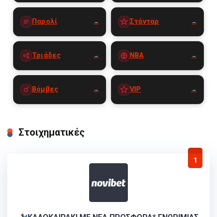
Παρολί
Στάνταρ
→
→
Τριάδες
NBA
→
→
Βόμβες
VIP
→
→
Στοιχηματικές
1