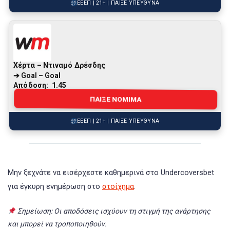
ΕΕΕΠ | 21+ | ΠΑΙΞΕ ΥΠΕΥΘΥΝΑ
Χέρτα – Ντιναμό Δρέσδης
➔ Goal – Goal
Απόδοση:
1.45
ΠΑΙΞΕ ΝΟΜΙΜΑ
ΕΕΕΠ | 21+ | ΠΑΙΞΕ ΥΠΕΥΘΥΝΑ
Μην ξεχνάτε να εισέρχεστε καθημερινά στο Undercoversbet
για έγκυρη ενημέρωση στο
στοίχημα
.
Σημείωση: Οι αποδόσεις ισχύουν τη στιγμή της ανάρτησης
και μπορεί να τροποποιηθούν.