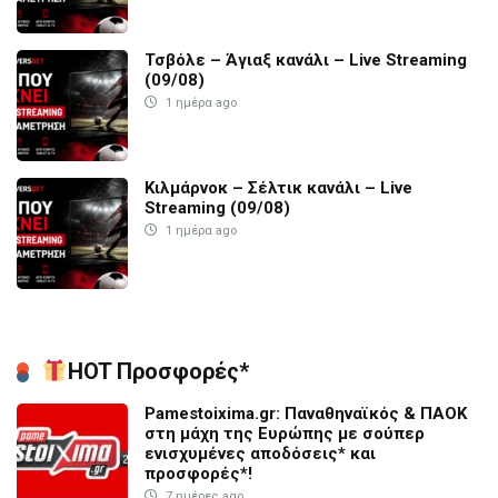
Τσβόλε – Άγιαξ κανάλι – Live Streaming
(09/08)
1 ημέρα ago
Κιλμάρνοκ – Σέλτικ κανάλι – Live
Streaming (09/08)
1 ημέρα ago
HOT Προσφορές*
Pamestoixima.gr: Παναθηναϊκός & ΠΑΟΚ
στη μάχη της Ευρώπης με σούπερ
ενισχυμένες αποδόσεις* και
προσφορές*!
7 ημέρες ago