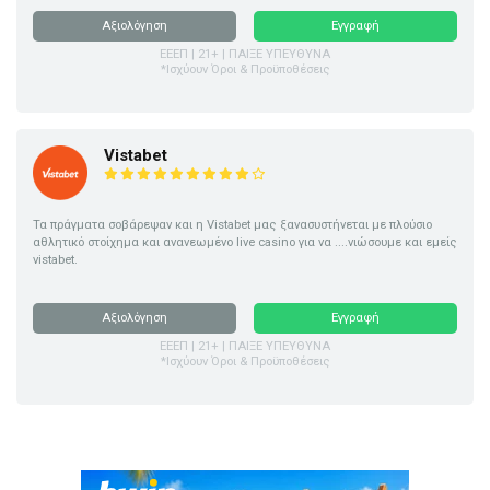
Αξιολόγηση
Εγγραφή
ΕΕΕΠ | 21+ | ΠΑΙΞΕ ΥΠΕΥΘΥΝΑ
*Ισχύουν Όροι & Προϋποθέσεις
Vistabet
Τα πράγματα σοβάρεψαν και η Vistabet μας ξανασυστήνεται με πλούσιο
αθλητικό στοίχημα και ανανεωμένο live casino για να ....νιώσουμε και εμείς
vistabet.
Αξιολόγηση
Εγγραφή
ΕΕΕΠ | 21+ | ΠΑΙΞΕ ΥΠΕΥΘΥΝΑ
*Ισχύουν Όροι & Προϋποθέσεις