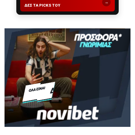
→
ΔΕΣ ΤΑ PICKS ΤΟΥ