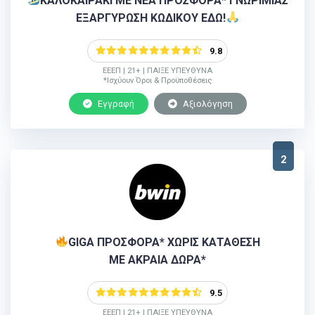
ΚΑΛΟΚΑΙΡΑΚΙ ΜΕ ΝΕΑ ΠΡΟΣΦΟΡΑ* ΓΝΩΡΙΜΙΑΣ
ΕΞΑΡΓΥΡΩΣΗ ΚΩΔΙΚΟΥ ΕΔΩ!
9.8
ΕΕΕΠ | 21+ | ΠΑΙΞΕ ΥΠΕΥΘΥΝΑ
*Ισχύουν Όροι & Προϋποθέσεις
Εγγραφή
Αξιολόγηση
2
GIGA ΠΡΟΣΦΟΡΑ* ΧΩΡΙΣ ΚΑΤΑΘΕΣΗ
ΜΕ ΑΚΡΑΙΑ ΔΩΡΑ*
9.5
ΕΕΕΠ | 21+ | ΠΑΙΞΕ ΥΠΕΥΘΥΝΑ