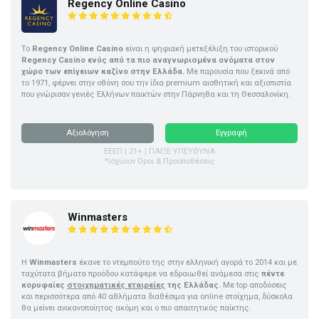
Regency Online Casino
Το
Regency Online Casino
είναι η ψηφιακή μετεξέλιξη του ιστορικού
Regency Casino ενός από τα πιο αναγνωρισμένα ονόματα στον
χώρο των επίγειων καζίνο στην Ελλάδα.
Με παρουσία που ξεκινά από
το 1971, φέρνει στην οθόνη σου την ίδια premium αισθητική και αξιοπιστία
που γνώρισαν γενιές Ελλήνων παικτών στην Πάρνηθα και τη Θεσσαλονίκη.
Αξιολόγηση
Εγγραφή
ΕΕΕΠ | 21+ | ΠΑΙΞΕ ΥΠΕΥΘΥΝΑ
*Ισχύουν Όροι & Προϋποθέσεις
Winmasters
Η
Winmasters
έκανε το ντεμπούτο της στην ελληνική αγορά το 2014 και με
ταχύτατα βήματα προόδου κατάφερε να εδραιωθεί ανάμεσα στις
πέντε
κορυφαίες
στοιχηματικές εταιρείες
της Ελλάδας.
Με top αποδόσεις
και περισσότερα από 40 αθλήματα διαθέσιμα για online στοίχημα, δύσκολα
θα μείνει ανικανοποίητος ακόμη και ο πιο απαιτητικός παίκτης.