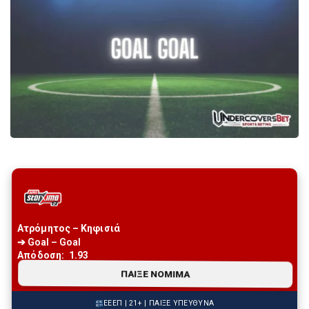
Ατρόμητος – Κηφισιά
➔ Goal – Goal
Απόδοση:
1.93
ΠΑΙΞΕ ΝΟΜΙΜΑ
ΕΕΕΠ | 21+ | ΠΑΙΞΕ ΥΠΕΥΘΥΝΑ