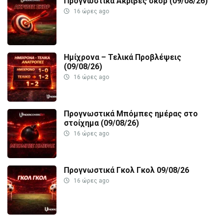
Προγνωστικά Ακριβές σκορ (09/08/26)
16 ώρες ago
Ημίχρονα – Τελικά Προβλέψεις
(09/08/26)
16 ώρες ago
Προγνωστικά Μπόμπες ημέρας στο
στοίχημα (09/08/26)
16 ώρες ago
Προγνωστικά Γκολ Γκολ 09/08/26
16 ώρες ago