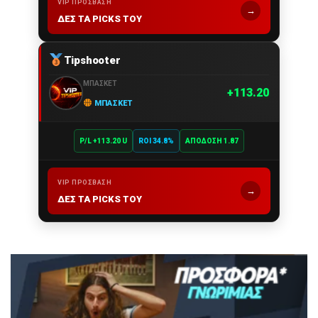
VIP ΠΡΌΣΒΑΣΗ
→
ΔΕΣ ΤΑ PICKS ΤΟΥ
Tipshooter
ΜΠΆΣΚΕΤ
113.20
ΜΠΆΣΚΕΤ
P/L +113.20 U
ROI 34.8%
ΑΠΌΔΟΣΗ 1.87
VIP ΠΡΌΣΒΑΣΗ
→
ΔΕΣ ΤΑ PICKS ΤΟΥ