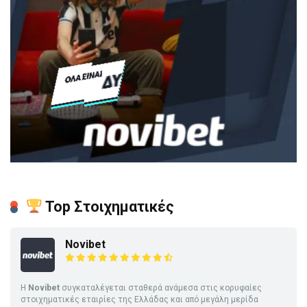
Top Στοιχηματικές
Novibet
Η
Novibet
συγκαταλέγεται σταθερά ανάμεσα στις κορυφαίες
στοιχηματικές εταιρίες της Ελλάδας και από μεγάλη μερίδα