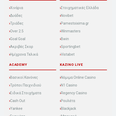
Χινάρια
Στοιχηματικές Ελλάδα
Δυάδες
Novibet
Τριάδες
Pamestoixima.gr
Over 2.5
Winmasters
Goal Goal
Bwin
Ακριβές Σκορ
Sportingbet
Ημίχρονα Τελικά
Vistabet
ACADEMY
KAZINO LIVE
Βασικοί Κανόνες
Νόμιμα Online Casino
Τρόποι Παιχνιδιού
N1 Casino
Ειδικά Στοιχήματα
Regency Casino
Cash Out
Ρουλέτα
Yankee
Blackjack