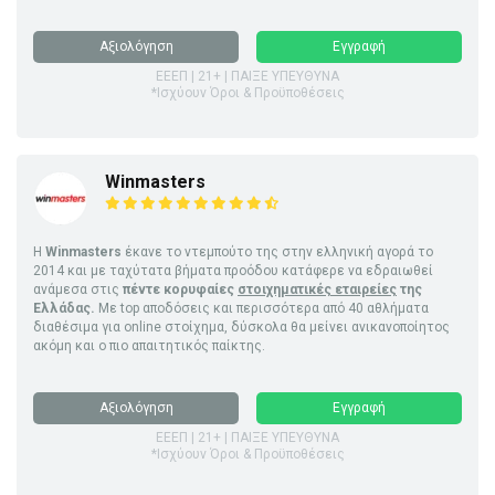
Αξιολόγηση
Εγγραφή
ΕΕΕΠ | 21+ | ΠΑΙΞΕ ΥΠΕΥΘΥΝΑ
*Ισχύουν Όροι & Προϋποθέσεις
Winmasters
Η
Winmasters
έκανε το ντεμπούτο της στην ελληνική αγορά το
2014 και με ταχύτατα βήματα προόδου κατάφερε να εδραιωθεί
ανάμεσα στις
πέντε κορυφαίες
στοιχηματικές εταιρείες
της
Ελλάδας.
Με top αποδόσεις και περισσότερα από 40 αθλήματα
διαθέσιμα για online στοίχημα, δύσκολα θα μείνει ανικανοποίητος
ακόμη και ο πιο απαιτητικός παίκτης.
Αξιολόγηση
Εγγραφή
ΕΕΕΠ | 21+ | ΠΑΙΞΕ ΥΠΕΥΘΥΝΑ
*Ισχύουν Όροι & Προϋποθέσεις