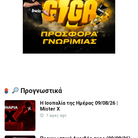
Προγνωστικά
Η Ισοπαλία της Ημέρας 09/08/26 |
Mister X
7 ώρες ago