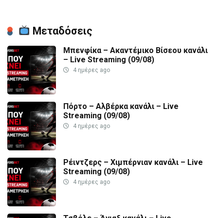
Μεταδόσεις
Μπενφίκα – Ακαντέμικο Βίσεου κανάλι
– Live Streaming (09/08)
4 ημέρες ago
Πόρτο – Αλβέρκα κανάλι – Live
Streaming (09/08)
4 ημέρες ago
Ρέιντζερς – Χιμπέρνιαν κανάλι – Live
Streaming (09/08)
4 ημέρες ago