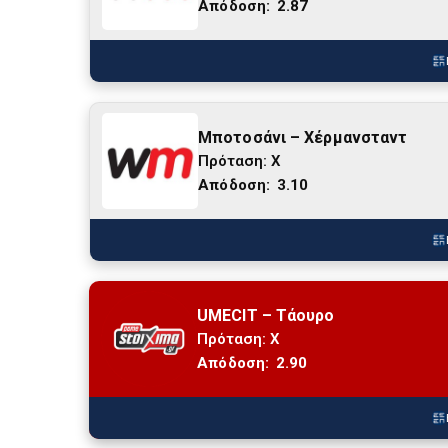
Απόδοση:
2.87
Μποτοσάνι – Χέρμανσταντ
Πρόταση: X
Απόδοση:
3.10
UMECIT – Τάουρο
Πρόταση: Χ
Απόδοση:
2.90