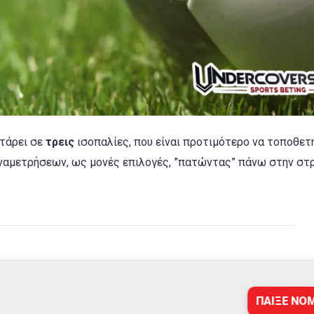
τάρει σε
τρεις
ισοπαλίες, που είναι προτιμότερο να τοποθετ
αναμετρήσεων, ως μονές επιλογές, ”πατώντας” πάνω στην στ
ΠΑΙΞΕ ΝΟ