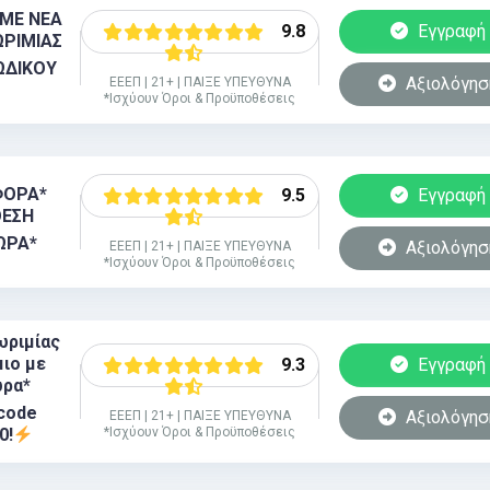
 ΜΕ ΝΕΑ
9.8
Εγγραφή
ΡΙΜΙΑΣ
ΩΔΙΚΟΥ
Αξιολόγησ
ΕΕΕΠ | 21+ | ΠΑΙΞΕ ΥΠΕΥΘΥΝΑ
*Ισχύουν Όροι & Προϋποθέσεις
ΦΟΡΑ*
9.5
Εγγραφή
ΘΕΣΗ
ΩΡΑ*
Αξιολόγησ
ΕΕΕΠ | 21+ | ΠΑΙΞΕ ΥΠΕΥΘΥΝΑ
*Ισχύουν Όροι & Προϋποθέσεις
ωριμίας
μιο με
9.3
Εγγραφή
ώρα*
code
Αξιολόγησ
ΕΕΕΠ | 21+ | ΠΑΙΞΕ ΥΠΕΥΘΥΝΑ
*Ισχύουν Όροι & Προϋποθέσεις
0!