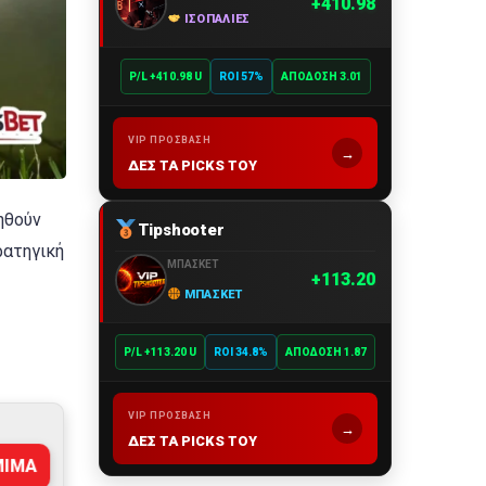
410.98
ΙΣΟΠΑΛΊΕΣ
P/L +410.98 U
ROI 57%
ΑΠΌΔΟΣΗ 3.01
VIP ΠΡΌΣΒΑΣΗ
→
ΔΕΣ ΤΑ PICKS ΤΟΥ
ηθούν
Tipshooter
ρατηγική
ΜΠΆΣΚΕΤ
113.20
ΜΠΆΣΚΕΤ
P/L +113.20 U
ROI 34.8%
ΑΠΌΔΟΣΗ 1.87
VIP ΠΡΌΣΒΑΣΗ
→
ΔΕΣ ΤΑ PICKS ΤΟΥ
ΜΙΜΑ