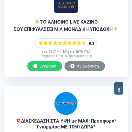
ΤΟ ΑΛΗΘΙΝΟ LIVE ΚΑΖΙΝΟ
ΣΟΥ ΕΠΙΦΥΛΑΣΣΕΙ ΜΙΑ ΜΟΝΑΔΙΚΗ ΥΠΟΔΟΧΗ
9.3
ΕΕΕΠ | 21+ | ΠΑΙΞΕ ΥΠΕΥΘΥΝΑ
*Ισχύουν Όροι & Προϋποθέσεις
Εγγραφή
Αξιολόγηση
6
ΔΙΑΣΚΕΔΑΣΗ ΣΤΑ ΥΨΗ με ΜΑΧΙ Προσφορά*
Γνωριμίας ΜΕ 1050 ΔΩΡΑ*