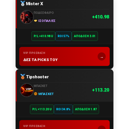
Mister X
ΠΟΔΌΣΦΑΙΡΟ
410.98
ΙΣΟΠΑΛΊΕΣ
P/L +410.98 U
ROI 57%
ΑΠΌΔΟΣΗ 3.01
VIP ΠΡΌΣΒΑΣΗ
→
ΔΕΣ ΤΑ PICKS ΤΟΥ
Tipshooter
ΜΠΆΣΚΕΤ
113.20
ΜΠΆΣΚΕΤ
P/L +113.20 U
ROI 34.8%
ΑΠΌΔΟΣΗ 1.87
VIP ΠΡΌΣΒΑΣΗ