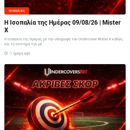
Ισοπαλίες
Η Ισοπαλία της Ημέρας 09/08/26 | Mister
X
Η Ισοπαλία της Ημέρας με την υπογραφή του Undercover Mister X καθώς
και το σύστημα του με ...
1 ημέρα ago