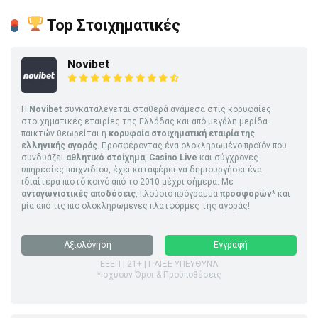
Top Στοιχηματικές
Novibet
Η
Novibet
συγκαταλέγεται σταθερά ανάμεσα στις κορυφαίες
στοιχηματικές εταιρίες της Ελλάδας και από μεγάλη μερίδα
παικτών θεωρείται η
κορυφαία στοιχηματική εταιρία της
ελληνικής αγοράς
. Προσφέροντας ένα ολοκληρωμένο προϊόν που
συνδυάζει
αθλητικό στοίχημα
,
Casino Live
και σύγχρονες
υπηρεσίες παιχνιδιού, έχει καταφέρει να δημιουργήσει ένα
ιδιαίτερα πιστό κοινό από το 2010 μέχρι σήμερα. Με
ανταγωνιστικές αποδόσεις
, πλούσιο πρόγραμμα
προσφορών
* και
μία από τις πιο ολοκληρωμένες πλατφόρμες της αγοράς!
Αξιολόγηση
Εγγραφή
ΕΕΕΠ | 21+ | ΠΑΙΞΕ ΥΠΕΥΘΥΝΑ
*Ισχύουν Όροι & Προϋποθέσεις