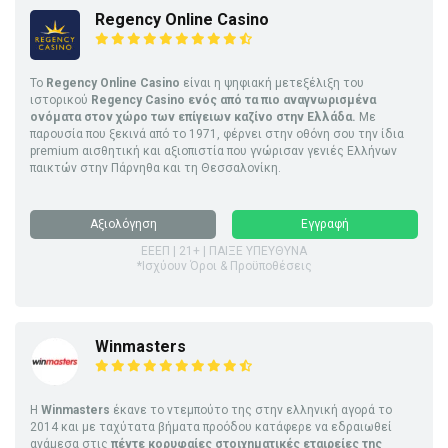
Regency Online Casino
Το
Regency Online Casino
είναι η ψηφιακή μετεξέλιξη του
ιστορικού
Regency Casino ενός από τα πιο αναγνωρισμένα
ονόματα στον χώρο των επίγειων καζίνο στην Ελλάδα.
Με
παρουσία που ξεκινά από το 1971, φέρνει στην οθόνη σου την ίδια
premium αισθητική και αξιοπιστία που γνώρισαν γενιές Ελλήνων
παικτών στην Πάρνηθα και τη Θεσσαλονίκη.
Αξιολόγηση
Εγγραφή
ΕΕΕΠ | 21+ | ΠΑΙΞΕ ΥΠΕΥΘΥΝΑ
*Ισχύουν Όροι & Προϋποθέσεις
Winmasters
Η
Winmasters
έκανε το ντεμπούτο της στην ελληνική αγορά το
2014 και με ταχύτατα βήματα προόδου κατάφερε να εδραιωθεί
ανάμεσα στις
πέντε κορυφαίες
στοιχηματικές εταιρείες
της