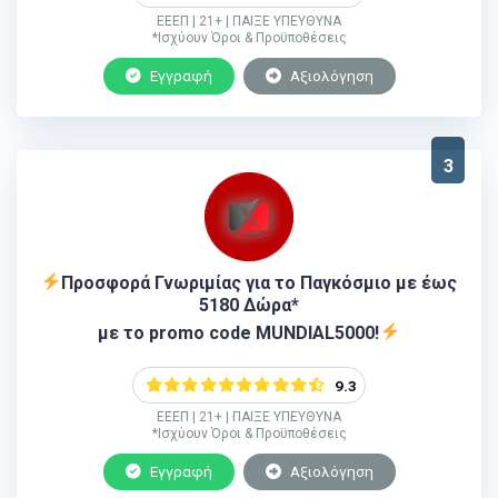
ΕΕΕΠ | 21+ | ΠΑΙΞΕ ΥΠΕΥΘΥΝΑ
*Ισχύουν Όροι & Προϋποθέσεις
Εγγραφή
Αξιολόγηση
3
Προσφορά Γνωριμίας για το Παγκόσμιο με έως
5180 Δώρα*
με το promo code MUNDIAL5000!
9.3
ΕΕΕΠ | 21+ | ΠΑΙΞΕ ΥΠΕΥΘΥΝΑ
*Ισχύουν Όροι & Προϋποθέσεις
Εγγραφή
Αξιολόγηση