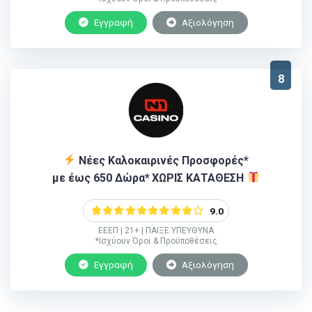
Εγγραφή
Αξιολόγηση
8
Νέες Καλοκαιρινές Προσφορές*
με έως 650 Δώρα*
ΧΩΡΙΣ ΚΑΤΑΘΕΣΗ
9.0
ΕΕΕΠ | 21+ | ΠΑΙΞΕ ΥΠΕΥΘΥΝΑ
*Ισχύουν Όροι & Προϋποθέσεις
Εγγραφή
Αξιολόγηση