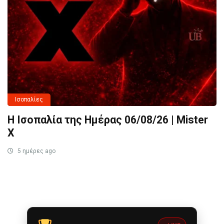
Ισοπαλίες
Η Ισοπαλία της Ημέρας 06/08/26 | Mister
X
5 ημέρες ago