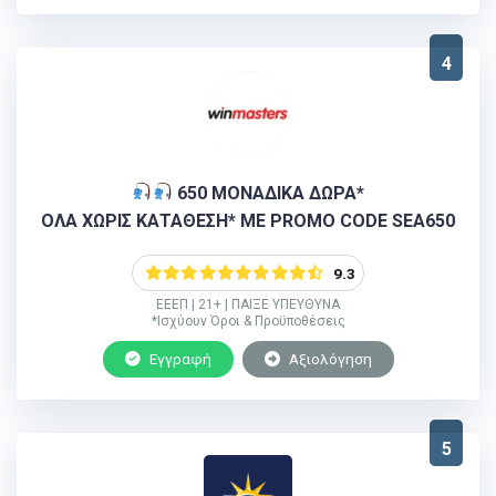
4
650 ΜΟΝΑΔΙΚΑ ΔΩΡΑ*
ΟΛΑ ΧΩΡΙΣ ΚΑΤΑΘΕΣΗ* ΜΕ PROMO CODE SEA650
9.3
ΕΕΕΠ | 21+ | ΠΑΙΞΕ ΥΠΕΥΘΥΝΑ
*Ισχύουν Όροι & Προϋποθέσεις
Εγγραφή
Αξιολόγηση
5