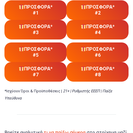
ΠΡΟΣΦΟΡΑ*
ΠΡΟΣΦΟΡΑ*
#1
#2
ΠΡΟΣΦΟΡΑ*
ΠΡΟΣΦΟΡΑ*
#3
#4
ΠΡΟΣΦΟΡΑ*
ΠΡΟΣΦΟΡΑ*
#5
#6
ΠΡΟΣΦΟΡΑ*
ΠΡΟΣΦΟΡΑ*
#7
#8
*Ισχύουν Όροι & Προϋποθέσεις |
21+ | Ρυθμιστής ΕΕΕΠ | Παίξε
Υπεύθυνα
Βρείτε αναλυτικά
τι να παίξω σήμερα
στο στοίχημα μαζί