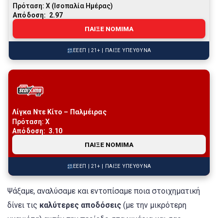
Πρόταση: X (Ισοπαλία Ημέρας)
Απόδοση:
2.97
ΠΑΙΞΕ ΝΟΜΙΜΑ
ΕΕΕΠ | 21+ | ΠΑΙΞΕ ΥΠΕΥΘΥΝΑ
Λίγκα Ντε Κίτο – Παλμέιρας
Πρόταση: Χ
Απόδοση:
3.10
ΠΑΙΞΕ ΝΟΜΙΜΑ
ΕΕΕΠ | 21+ | ΠΑΙΞΕ ΥΠΕΥΘΥΝΑ
Ψάξαμε, αναλύσαμε και εντοπίσαμε ποια στοιχηματική
δίνει τις
καλύτερες αποδόσεις
(με την μικρότερη