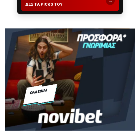
→
ΔΕΣ ΤΑ PICKS ΤΟΥ