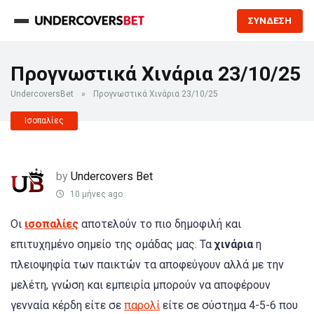
ΣΥΝΔΕΣΗ
Προγνωστικά Χινάρια 23/10/25
UndercoversBet
»
Προγνωστικά Χινάρια 23/10/25
Ισοπαλίες
by
Undercovers Bet
10 μήνες ago
Οι
ισοπαλίες
αποτελούν το πιο δημοφιλή και
επιτυχημένο σημείο της ομάδας μας. Τα
χινάρια
η
πλειοψηφία των παικτών τα αποφεύγουν αλλά με την
μελέτη, γνώση και εμπειρία μπορούν να αποφέρουν
γενναία κέρδη είτε σε
παρολί
είτε σε σύστημα 4-5-6 που