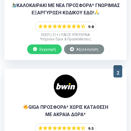
ΚΑΛΟΚΑΙΡΑΚΙ ΜΕ ΝΕΑ ΠΡΟΣΦΟΡΑ* ΓΝΩΡΙΜΙΑΣ
ΕΞΑΡΓΥΡΩΣΗ ΚΩΔΙΚΟΥ ΕΔΩ!
9.8
ΕΕΕΠ | 21+ | ΠΑΙΞΕ ΥΠΕΥΘΥΝΑ
*Ισχύουν Όροι & Προϋποθέσεις
Εγγραφή
Αξιολόγηση
2
GIGA ΠΡΟΣΦΟΡΑ* ΧΩΡΙΣ ΚΑΤΑΘΕΣΗ
ΜΕ ΑΚΡΑΙΑ ΔΩΡΑ*
9.5