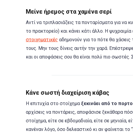
Μείνε ήρεμος στα χαμένα σερί
Αντί να τριπλασιάζεις τα πονταρίσματα για να κυ
το πρακτορείο) και κάνει κάτι άλλο. Η ψυχραιμία
στοιχηματικές
αδημονούν για το πότε θα χάσεις τ
τους. Μην τους δίνεις αυτήν την χαρά. Επέστρεψε
και οι αποφάσεις σου θα είναι πολύ πιο σωστές. 
Κάνε σωστή διαχείριση κάβας
Η επιτυχία στο στοίχημα
ξεκινάει από το πορτ
αρχίσεις να ποντάρεις, αποφάσισε ξεκάθαρα πόσα
στοίχημα, είτε σε εβδομαδιαία, είτε σε μηνιαία, ε
κανέναν λόγο, όσο δελεαστικό κι αν φαίνεται το “