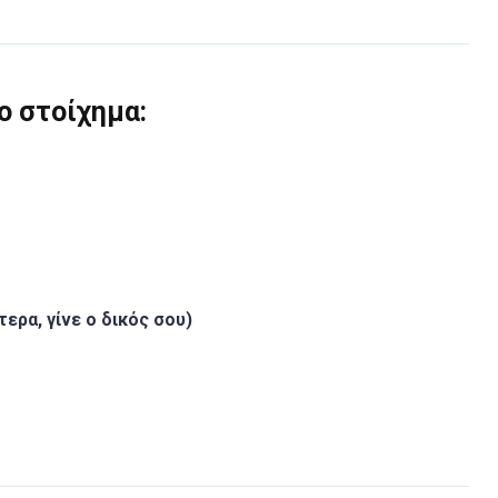
ο στοίχημα:
ερα, γίνε ο δικός σου)