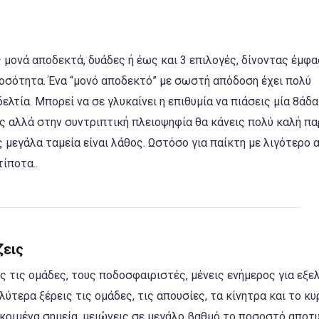
ς μονά αποδεκτά, δυάδες ή έως και 3 επιλογές, δίνοντας έμφ
 ποσότητα. Ένα “μονό αποδεκτό” με σωστή απόδοση έχει πολύ
ελτία. Μπορεί να σε γλυκαίνει η επιθυμία να πιάσεις μία 8άδ
ς αλλά στην συντριπτική πλειοψηφία θα κάνεις πολύ καλή πα
 μεγάλα ταμεία είναι λάθος. Ωστόσο για παίκτη με λιγότερο 
τίποτα..
ζεις
ς τις ομάδες, τους ποδοσφαιριστές, μένεις ενήμερος για εξελ
λύτερα ξέρεις τις ομάδες, τις απουσίες, τα κίνητρα και το κ
κεκριμένα σημεία, μειώνεις σε μεγάλο βαθμό το ποσοστό αποτυ