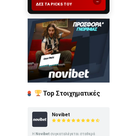
→
ΔΕΣ ΤΑ PICKS ΤΟΥ
Top Στοιχηματικές
Novibet
Η
Novibet
συγκαταλέγεται σταθερά