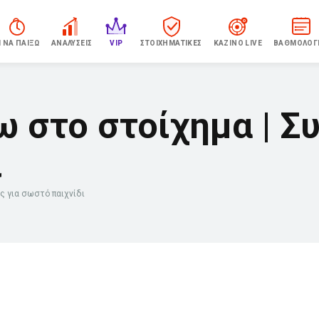
Ι ΝΑ ΠΑΙΞΩ
ΑΝΑΛΥΣΕΙΣ
VIP
ΣΤΟΙΧΗΜΑΤΙΚΕΣ
KAZINO LIVE
ΒΑΘΜΟΛΟΓ
 στο στοίχημα | Σ
ι
ς για σωστό παιχνίδι