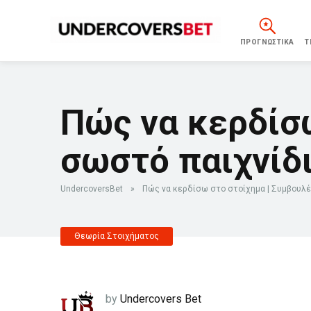
ΠΡΟΓΝΩΣΤΙΚΑ
Τ
Πώς να κερδίσω
σωστό παιχνίδ
UndercoversBet
»
Πώς να κερδίσω στο στοίχημα | Συμβουλέ
Θεωρία Στοιχήματος
by
Undercovers Bet