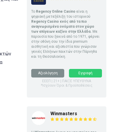
Το
Regency Online Casino
είναι η
ψηφιακή μετεξέλιξη του ιστορικού
Regency Casino ενός από τα πιο
αναγνωρισμένα ονόματα στον χώρο
των επίγειων καζίνο στην Ελλάδα.
Με
παρουσία που ξεκινά από το 1971, φέρνει
στην οθόνη σου την ίδια premium
αισθητική και αξιοπιστία που γνώρισαν
γενιές Ελλήνων παικτών στην Πάρνηθα
ικτών
και τη Θεσσαλονίκη.
ία
Αξιολόγηση
Εγγραφή
ΕΕΕΠ | 21+ | ΠΑΙΞΕ ΥΠΕΥΘΥΝΑ
*Ισχύουν Όροι & Προϋποθέσεις
Winmasters