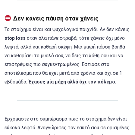
Δεν κάνεις πάυση όταν χάνεις
Το στοίχημα είναι και ψυχολογικό παιχνίδι. Αν δεν κάνεις
stop loss
όταν όλα πάνε στραβά, τότε χάνεις όχι μόνο
λεφτά, αλλά και καθαρή σκέψη. Μια μικρή πάυση βοηθά
να καθαρίσει το μυαλό σου, να δεις τα λάθη σου και να
επιστρέψεις πιο συγκεντρωμένος. Εστίασε στο
αποτέλεσμα που θα έχει μετά από χρόνια και όχι σε 1
εβδομάδα.
Έχασες μία μάχη αλλά όχι τον πόλεμο
.
Ερχόμαστε στο συμπέρασμα πως το στοίχημα δεν είναι
εύκολα λεφτά. Αναγνώρισες τον εαυτό σου σε ορισμένες