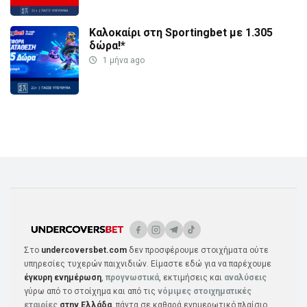
Καλοκαίρι στη Sportingbet με 1.305
δώρα!*
1 μήνα ago
Στο
undercoversbet.com
δεν προσφέρουμε στοιχήματα ούτε
υπηρεσίες τυχερών παιχνιδιών. Είμαστε εδώ για να παρέχουμε
έγκυρη ενημέρωση
,
προγνωστικά
, εκτιμήσεις και
αναλύσεις
γύρω από το στοίχημα και από τις
νόμιμες στοιχηματικές
εταιρίες
στην Ελλάδα
, πάντα σε καθαρά ενημερωτικό πλαίσιο.