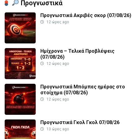
Προγνωστικά
Προγνωστικά Ακριβές σκορ (07/08/26)
12 ώρες ago
Ημίχρονα – Τελικά Προβλέψεις
(07/08/26)
12 ώρες ago
Προγνωστικά Μπόμπες ημέρας στο
στοίχημα (07/08/26)
12 ώρες ago
Προγνωστικά Γκολ Γκολ 07/08/26
13 ώρες ago