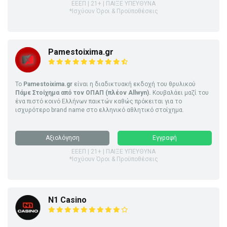
ΕΕΕΠ | 21+ | ΠΑΙΞΕ ΥΠΕΥΘΥΝΑ
*Ισχύουν Όροι & Προϋποθέσεις
Pamestoixima.gr
Το
Pamestoixima.gr
είναι η διαδικτυακή εκδοχή του θρυλικού
Πάμε Στοίχημα από τον ΟΠΑΠ (πλέον Allwyn).
Κουβαλάει μαζί του
ένα πιστό κοινό Ελλήνων παικτών καθώς πρόκειται για το
ισχυρότερο brand name στο ελληνικό αθλητικό στοίχημα.
Αξιολόγηση
Εγγραφή
ΕΕΕΠ | 21+ | ΠΑΙΞΕ ΥΠΕΥΘΥΝΑ
*Ισχύουν Όροι & Προϋποθέσεις
N1 Casino