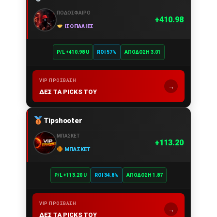
ΠΟΔΌΣΦΑΙΡΟ
410.98
ΙΣΟΠΑΛΊΕΣ
P/L +410.98 U
ROI 57%
ΑΠΌΔΟΣΗ 3.01
VIP ΠΡΌΣΒΑΣΗ
→
ΔΕΣ ΤΑ PICKS ΤΟΥ
Tipshooter
ΜΠΆΣΚΕΤ
113.20
ΜΠΆΣΚΕΤ
P/L +113.20 U
ROI 34.8%
ΑΠΌΔΟΣΗ 1.87
VIP ΠΡΌΣΒΑΣΗ
→
ΔΕΣ ΤΑ PICKS ΤΟΥ