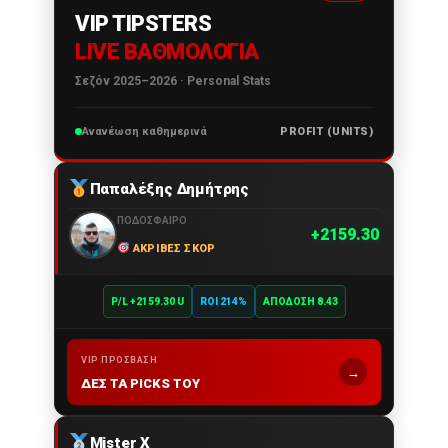
VIP TIPSTERS
LIVE ΒΑΘΜΟΛΟΓΊΑ
Σεζόν 2025–2026 · Personal Stats
Ανανέωση καθημερινά
PROFIT (UNITS)
Παπαλέξης Δημήτρης
ΠΟΔΌΣΦΑΙΡΟ
2159.30
ΑΚΡΙΒΈΣ ΣΚΟΡ
P/L +2159.30 U
ROI 214%
ΑΠΌΔΟΣΗ 8.43
VIP ΠΡΌΣΒΑΣΗ
→
ΔΕΣ ΤΑ PICKS ΤΟΥ
Mister X