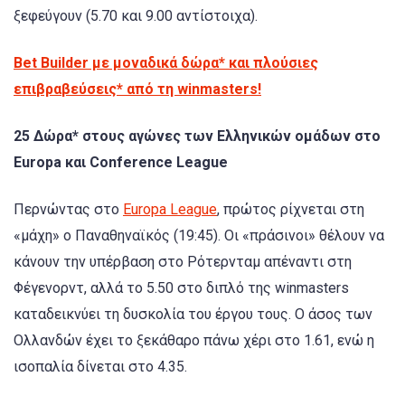
ξεφεύγουν (5.70 και 9.00 αντίστοιχα).
Bet Builder με μοναδικά δώρα* και πλούσιες
επιβραβεύσεις* από τη winmasters!
25 Δώρα* στους αγώνες των Ελληνικών ομάδων στο
Europa και Conference League
Περνώντας στο
Europa League
, πρώτος ρίχνεται στη
«μάχη» ο Παναθηναϊκός (19:45). Οι «πράσινοι» θέλουν να
κάνουν την υπέρβαση στο Ρότερνταμ απέναντι στη
Φέγενορντ, αλλά το 5.50 στο διπλό της winmasters
καταδεικνύει τη δυσκολία του έργου τους. Ο άσος των
Ολλανδών έχει το ξεκάθαρο πάνω χέρι στο 1.61, ενώ η
ισοπαλία δίνεται στο 4.35.