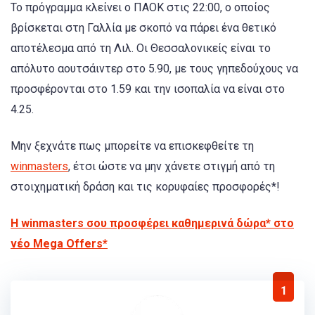
Το πρόγραμμα κλείνει ο ΠΑΟΚ στις 22:00, ο οποίος
βρίσκεται στη Γαλλία με σκοπό να πάρει ένα θετικό
αποτέλεσμα από τη Λιλ. Οι Θεσσαλονικείς είναι το
απόλυτο αουτσάιντερ στο 5.90, με τους γηπεδούχους να
προσφέρονται στο 1.59 και την ισοπαλία να είναι στο
4.25.
Μην ξεχνάτε πως μπορείτε να επισκεφθείτε τη
winmasters
, έτσι ώστε να μην χάνετε στιγμή από τη
στοιχηματική δράση και τις κορυφαίες προσφορές*!
Η winmasters σου προσφέρει καθημερινά δώρα* στο
νέο Mega Offers*
1