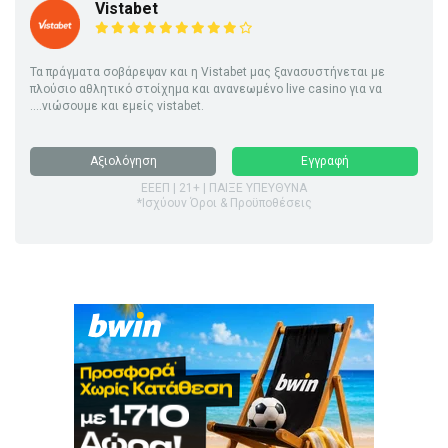
Vistabet
Τα πράγματα σοβάρεψαν και η Vistabet μας ξανασυστήνεται με
πλούσιο αθλητικό στοίχημα και ανανεωμένο live casino για να
....νιώσουμε και εμείς vistabet.
Αξιολόγηση
Εγγραφή
ΕΕΕΠ | 21+ | ΠΑΙΞΕ ΥΠΕΥΘΥΝΑ
*Ισχύουν Όροι & Προϋποθέσεις