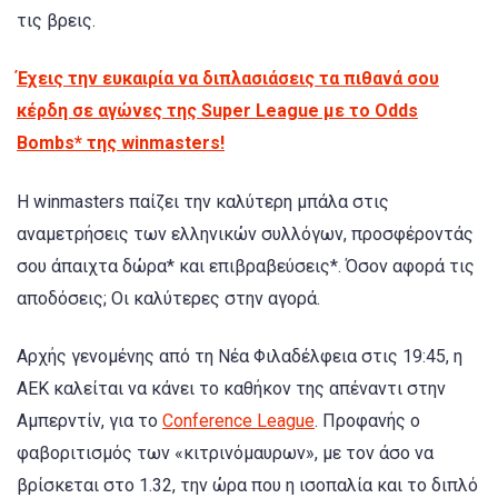
τις βρεις.
Έχεις την ευκαιρία να διπλασιάσεις τα πιθανά σου
κέρδη σε αγώνες της Super League με το Odds
Bombs* της winmasters!
Η winmasters παίζει την καλύτερη μπάλα στις
αναμετρήσεις των ελληνικών συλλόγων, προσφέροντάς
σου άπαιχτα δώρα* και επιβραβεύσεις*. Όσον αφορά τις
αποδόσεις; Οι καλύτερες στην αγορά.
Αρχής γενομένης από τη Νέα Φιλαδέλφεια στις 19:45, η
ΑΕΚ καλείται να κάνει το καθήκον της απέναντι στην
Αμπερντίν, για το
Conference League
. Προφανής ο
φαβοριτισμός των «κιτρινόμαυρων», με τον άσο να
βρίσκεται στο 1.32, την ώρα που η ισοπαλία και το διπλό