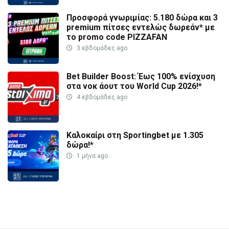
Προσφορά γνωριμίας: 5.180 δώρα και 3
premium πίτσες εντελώς δωρεάν* με
το promo code PIZZAFAN
3 εβδομάδες ago
Bet Builder Boost: Έως 100% ενίσχυση
στα νοκ άουτ του World Cup 2026!*
4 εβδομάδες ago
Καλοκαίρι στη Sportingbet με 1.305
δώρα!*
1 μήνα ago