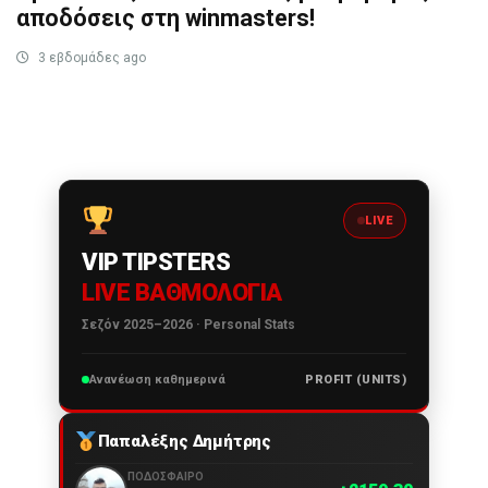
αποδόσεις στη winmasters!
3 εβδομάδες ago
LIVE
VIP TIPSTERS
LIVE ΒΑΘΜΟΛΟΓΊΑ
Σεζόν 2025–2026 · Personal Stats
Ανανέωση καθημερινά
PROFIT (UNITS)
Παπαλέξης Δημήτρης
ΠΟΔΌΣΦΑΙΡΟ