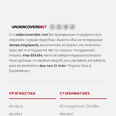
Στο
undercoversbet.com
δεν προσφέρουμε στοιχήματα ούτε
υπηρεσίες τυχερών παιχνιδιών. Είμαστε εδώ για να παρέχουμε
έγκυρη ενημέρωση
,
προγνωστικά
, εκτιμήσεις και
αναλύσεις
γύρω από το στοίχημα και από τις
νόμιμες στοιχηματικές
εταιρίες
στην Ελλάδα
, πάντα σε καθαρά ενημερωτικό πλαίσιο.
Υποστηρίζουμε το υπεύθυνο παιχνίδι και η πρόσβαση επιτρέπεται
μόνο σε επισκέπτες
άνω των 21 ετών
. *Ισχύουν Όροι &
Προϋποθέσεις
ΠΡΟΓΝΩΣΤΙΚΆ
ΣΤΟΙΧΗΜΑΤΙΚΈΣ
Χινάρια
Στοιχηματικές Ελλάδα
Δυάδες
Novibet