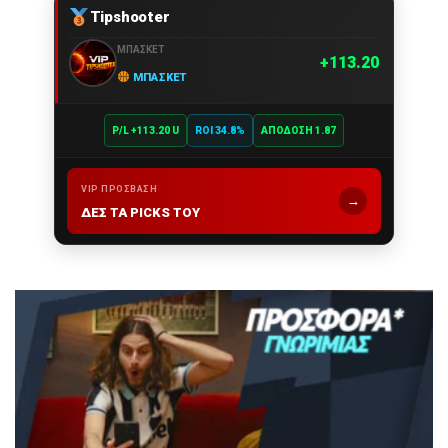
Tipshooter
ΜΠΆΣΚΕΤ
113.20
ΜΠΆΣΚΕΤ
P/L +113.20 U
ROI 34.8%
ΑΠΌΔΟΣΗ 1.87
VIP ΠΡΌΣΒΑΣΗ
→
ΔΕΣ ΤΑ PICKS ΤΟΥ