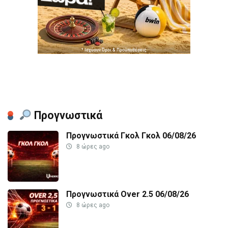
Προγνωστικά
Προγνωστικά Γκολ Γκολ 06/08/26
8 ώρες ago
Προγνωστικά Over 2.5 06/08/26
8 ώρες ago