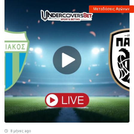
Μεταδόσεις Αγώνων
8 μήνες ago