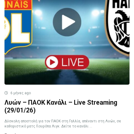
6 μήνες ago
Λυών – ΠΑΟΚ Κανάλι – Live Streaming
(29/01/26)
Δύσκολη αποστολή για τον ΠΑΟΚ στη Γαλλία, απέναντι στη Λυών, σε
καθοριστικό ματς Γιουρόπα Λιγκ. Δείτε το κανάλι ...