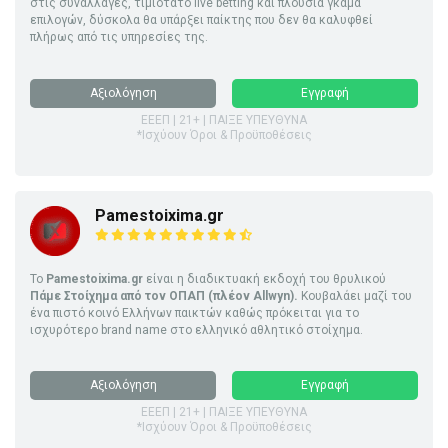
στις συναλλαγές, τιμιότατο live betting και πλούσια γκάμα
επιλογών, δύσκολα θα υπάρξει παίκτης που δεν θα καλυφθεί
πλήρως από τις υπηρεσίες της.
Αξιολόγηση
Εγγραφή
ΕΕΕΠ | 21+ | ΠΑΙΞΕ ΥΠΕΥΘΥΝΑ
*Ισχύουν Όροι & Προϋποθέσεις
Pamestoixima.gr
Το
Pamestoixima.gr
είναι η διαδικτυακή εκδοχή του θρυλικού
Πάμε Στοίχημα από τον ΟΠΑΠ (πλέον Allwyn).
Κουβαλάει μαζί του
ένα πιστό κοινό Ελλήνων παικτών καθώς πρόκειται για το
ισχυρότερο brand name στο ελληνικό αθλητικό στοίχημα.
Αξιολόγηση
Εγγραφή
ΕΕΕΠ | 21+ | ΠΑΙΞΕ ΥΠΕΥΘΥΝΑ
*Ισχύουν Όροι & Προϋποθέσεις