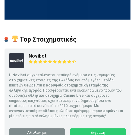
Top Στοιχηματικές
Novibet
Η
Novibet
συγκαταλέγεται σταθερά ανάμεσα στις κορυφαίες
στοιχηματικές εταιρίες της Ελλάδας και από μεγάλη μερίδα
παικτών θεωρείται η
κορυφαία στοιχηματική εταιρία της
ελληνικής αγοράς
. Προσφέροντας ένα ολοκληρωμένο προϊόν που
συνδυάζει
αθλητικό στοίχημα
,
Casino Live
και σύγχρονες
υπηρεσίες παιχνιδιού, έχει καταφέρει να δημιουργήσει ένα
ιδιαίτερα πιστό κοινό από το 2010 μέχρι σήμερα. Με
ανταγωνιστικές αποδόσεις
, πλούσιο πρόγραμμα
προσφορών
* και
μία από τις πιο ολοκληρωμένες πλατφόρμες της αγοράς!
Αξιολόγηση
Εγγραφή