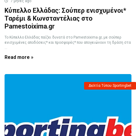
7 μήνες ago
Κύπελλο Ελλάδας: Σούπερ ενισχυμένοι*
Ταρέμι & Κωνσταντέλιας στο
Pamestoixima.gr
Το Κύπελλο Ελλάδας παίζει δυνατά στο Pamestoixima.gr, με σούπερ
ενισχυμένες αποδόσεις* και προσφορές* που απογειώνουν τη δράση στα
...
Read more »
Δελτία Τύπου Sportingbet