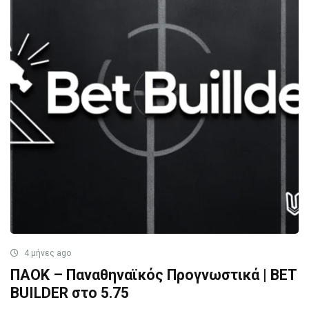
4 μήνες ago
ΠΑΟΚ – Παναθηναϊκός Προγνωστικά | BET
BUILDER στο 5.75