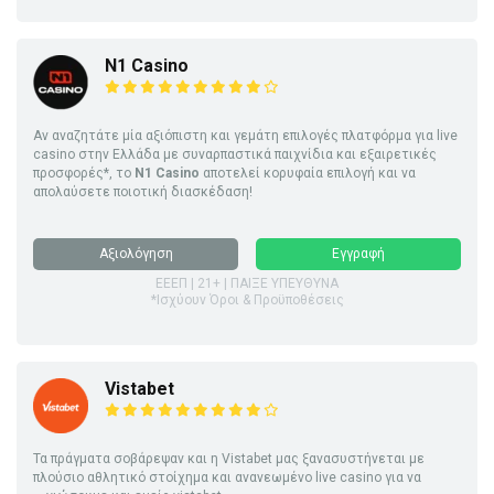
N1 Casino
Αν αναζητάτε μία αξιόπιστη και γεμάτη επιλογές πλατφόρμα για live
casino στην Ελλάδα με συναρπαστικά παιχνίδια και εξαιρετικές
προσφορές*, το
N1 Casino
αποτελεί κορυφαία επιλογή και να
απολαύσετε ποιοτική διασκέδαση!
Αξιολόγηση
Εγγραφή
ΕΕΕΠ | 21+ | ΠΑΙΞΕ ΥΠΕΥΘΥΝΑ
*Ισχύουν Όροι & Προϋποθέσεις
Vistabet
Τα πράγματα σοβάρεψαν και η Vistabet μας ξανασυστήνεται με
πλούσιο αθλητικό στοίχημα και ανανεωμένο live casino για να