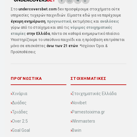
Στο
undercoversbet.com
δεν προσφέρουμε στοιχήματα ούτε
υπηρεσίες τυχερών παιχνιδιών. Είμαστε εδώ για να παρέχουμε
έγκυρη ενημέρωση
,
προγνωστικά
, εκτιμήσεις και
αναλύσεις
γύρω από το στοίχημα και από τις
νόμιμες στοιχηματικές
εταιρίες
στην Ελλάδα
, πάντα σε καθαρά ενημερωτικό πλαίσιο.
Υποστηρίζουμε το υπεύθυνο παιχνίδι και η πρόσβαση επιτρέπεται
μόνο σε επισκέπτες
άνω των 21 ετών
. *Ισχύουν Όροι &
Προϋποθέσεις
ΠΡΟΓΝΩΣΤΙΚΆ
ΣΤΟΙΧΗΜΑΤΙΚΈΣ
Χινάρια
Στοιχηματικές Ελλάδα
Δυάδες
Novibet
Τριάδες
Pamestoixima.gr
Over 2.5
Winmasters
Goal Goal
Bwin