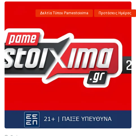
Δελτία Τύπου Pamestoixima
Προτάσεις Ημέρας