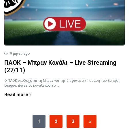
9 μήνες ago
ΠΑΟΚ – Μπραν Κανάλι – Live Streaming
(27/11)
Ο ΠΑΟΚ υποδέχεται τη Μπραν για την 5 αγωνιστική δράση του Europa
League. Δείτε το κανάλι που το ...
Read more »
1
2
3
»