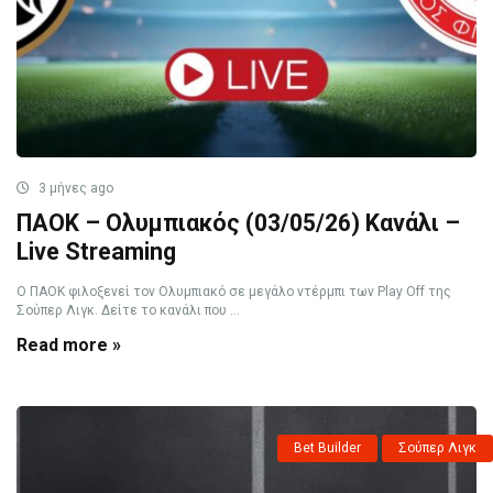
3 μήνες ago
ΠΑΟΚ – Ολυμπιακός (03/05/26) Κανάλι –
Live Streaming
Ο ΠΑΟΚ φιλοξενεί τον Ολυμπιακό σε μεγάλο ντέρμπι των Play Off της
Σούπερ Λιγκ. Δείτε το κανάλι που ...
Read more »
Bet Builder
Σούπερ Λιγκ