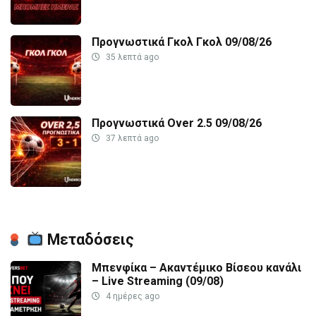
Προγνωστικά Γκολ Γκολ 09/08/26
35 λεπτά ago
Προγνωστικά Over 2.5 09/08/26
37 λεπτά ago
Μεταδόσεις
Μπενφίκα – Ακαντέμικο Βίσεου κανάλι
– Live Streaming (09/08)
4 ημέρες ago