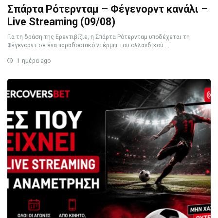
Σπάρτα Ρότερνταμ – Φέγενορντ κανάλι –
Live Streaming (09/08)
Για τη δράση της Ερεντιβίζιε, η Σπάρτα Ρότερνταμ υποδέχεται τη
Φέγενορντ σε ένα παραδοσιακό ντέρμπι του ολλανδικού ...
1 ημέρα ago