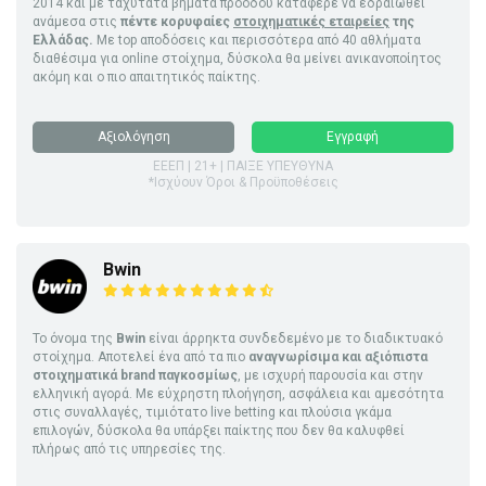
2014 και με ταχύτατα βήματα προόδου κατάφερε να εδραιωθεί
ανάμεσα στις
πέντε κορυφαίες
στοιχηματικές εταιρείες
της
Ελλάδας.
Με top αποδόσεις και περισσότερα από 40 αθλήματα
διαθέσιμα για online στοίχημα, δύσκολα θα μείνει ανικανοποίητος
ακόμη και ο πιο απαιτητικός παίκτης.
Αξιολόγηση
Εγγραφή
ΕΕΕΠ | 21+ | ΠΑΙΞΕ ΥΠΕΥΘΥΝΑ
*Ισχύουν Όροι & Προϋποθέσεις
Bwin
Το όνομα της
Bwin
είναι άρρηκτα συνδεδεμένο με το διαδικτυακό
στοίχημα. Αποτελεί ένα από τα πιο
αναγνωρίσιμα και αξιόπιστα
στοιχηματικά brand παγκοσμίως
, με ισχυρή παρουσία και στην
ελληνική αγορά. Με εύχρηστη πλοήγηση, ασφάλεια και αμεσότητα
στις συναλλαγές, τιμιότατο live betting και πλούσια γκάμα
επιλογών, δύσκολα θα υπάρξει παίκτης που δεν θα καλυφθεί
πλήρως από τις υπηρεσίες της.