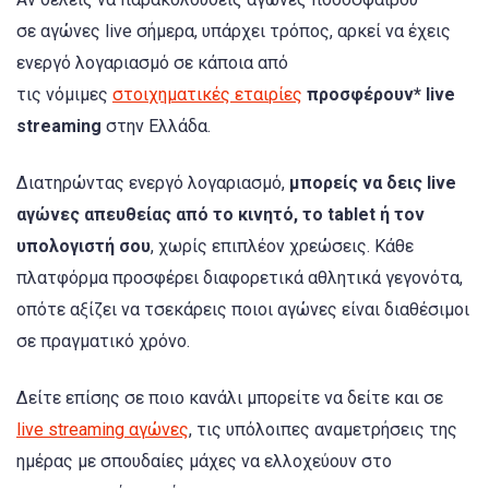
σε αγώνες live σήμερα, υπάρχει τρόπος, αρκεί να έχεις
ενεργό λογαριασμό σε κάποια από
τις νόμιμες
στοιχηματικές εταιρίες
προσφέρουν* live
streaming
στην Ελλάδα.
Διατηρώντας ενεργό λογαριασμό,
μπορείς να δεις live
αγώνες απευθείας από το κινητό, το tablet ή τον
υπολογιστή σου
, χωρίς επιπλέον χρεώσεις. Κάθε
πλατφόρμα προσφέρει διαφορετικά αθλητικά γεγονότα,
οπότε αξίζει να τσεκάρεις ποιοι αγώνες είναι διαθέσιμοι
σε πραγματικό χρόνο.
Δείτε επίσης σε ποιο κανάλι μπορείτε να δείτε και σε
live streaming αγώνες
, τις υπόλοιπες αναμετρήσεις της
ημέρας με σπουδαίες μάχες να ελλοχεύουν στο