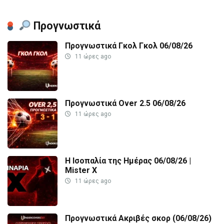
Προγνωστικά
Προγνωστικά Γκολ Γκολ 06/08/26
11 ώρες ago
Προγνωστικά Over 2.5 06/08/26
11 ώρες ago
Η Ισοπαλία της Ημέρας 06/08/26 |
Mister X
11 ώρες ago
Προγνωστικά Ακριβές σκορ (06/08/26)