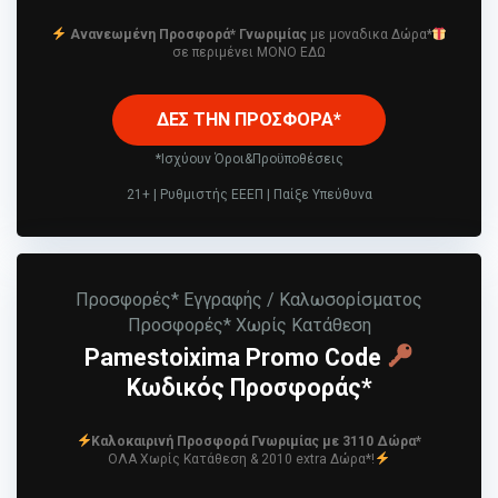
Ανανεωμένη Προσφορά* Γνωριμίας
με μοναδικα Δώρα*
σε περιμένει ΜΟΝΟ ΕΔΩ
ΔΕΣ ΤΗΝ ΠΡΟΣΦΟΡΑ*
*Ισχύουν Όροι&Προϋποθέσεις
21+ | Ρυθμιστής ΕΕΕΠ | Παίξε Υπεύθυνα
Προσφορές* Εγγραφής / Καλωσορίσματος
Προσφορές* Χωρίς Κατάθεση
Pamestoixima Promo Code
Κωδικός Προσφοράς*
Καλοκαιρινή Προσφορά Γνωριμίας με 3110 Δώρα*
ΟΛΑ Χωρίς Κατάθεση & 2010 extra Δώρα*!