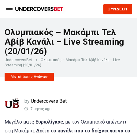
ΣΥΝΔΕΣΗ
Ολυμπιακός – Μακάμπι Τελ
Αβίβ Κανάλι – Live Streaming
(20/01/26)
UndercoversBet
»
Ολυμπιακός – Μακάμπι Τελ Αβίβ Κανάλι – Live
Streaming (20/01/26)
Μεταδόσεις Αγώνων
by
Undercovers Bet
7 μήνες ago
Μεγάλο ματς
Ευρωλίγκας
, με τον Ολυμπιακό απέναντι
στη Μακάμπι.
Δείτε το κανάλι που το δείχνει για να το