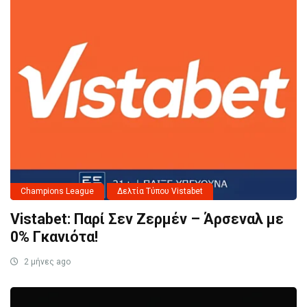
Champions League
Δελτία Τύπου Vistabet
Vistabet: Παρί Σεν Ζερμέν – Άρσεναλ με
0% Γκανιότα!
2 μήνες ago