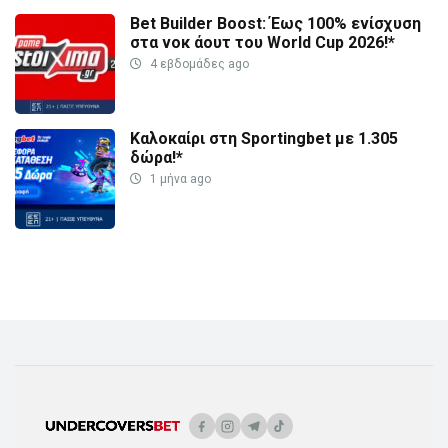
Bet Builder Boost: Έως 100% ενίσχυση
στα νοκ άουτ του World Cup 2026!*
4 εβδομάδες ago
Καλοκαίρι στη Sportingbet με 1.305
δώρα!*
1 μήνα ago