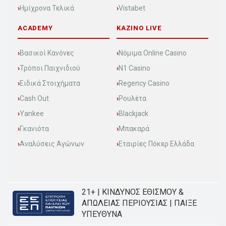
Ημίχρονα Τελικά
Vistabet
ACADEMY
KAZINO LIVE
Βασικοί Κανόνες
Νόμιμα Online Casino
Τρόποι Παιχνιδιού
N1 Casino
Ειδικά Στοιχήματα
Regency Casino
Cash Out
Ρουλέτα
Yankee
Blackjack
Γκανιότα
Μπακαρά
Αναλύσεις Αγώνων
Εταιρίες Πόκερ Ελλάδα
21+ | ΚΙΝΔΥΝΟΣ ΕΘΙΣΜΟΥ &
ΑΠΩΛΕΙΑΣ ΠΕΡΙΟΥΣΙΑΣ | ΠΑΙΞΕ
ΥΠΕΥΘΥΝΑ