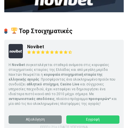
Top Στοιχηματικές
Novibet
Η
Novibet
συγκαταλέγεται σταθερά ανάμεσα στις κορυφαίες
στοιχηματικές εταιρίες της Ελλάδας και από μεγάλη μερίδα
παικτών θεωρείται η
κορυφαία στοιχηματική εταιρία της
ελληνικής αγοράς
. Προσφέροντας ένα ολοκληρωμένο προϊόν που
συνδυάζει
αθλητικό στοίχημα
,
Casino Live
και σύγχρονες
υπηρεσίες παιχνιδιού, έχει καταφέρει να δημιουργήσει ένα
ιδιαίτερα πιστό κοινό από το 2010 μέχρι σήμερα. Με
ανταγωνιστικές αποδόσεις
, πλούσιο πρόγραμμα
προσφορών
* και
μία από τις πιο ολοκληρωμένες πλατφόρμες της αγοράς!
Αξιολόγηση
Εγγραφή
ΕΕΕΠ | 21+ | ΠΑΙΞΕ ΥΠΕΥΘΥΝΑ