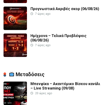
Προγνωστικά Ακριβές σκορ (06/08/26)
7 ώρες ago
Ημίχρονα – Τελικά Προβλέψεις
(06/08/26)
7 ώρες ago
Μεταδόσεις
Μπενφίκα – Ακαντέμικο Βίσεου κανάλι
– Live Streaming (09/08)
20 ώρες ago