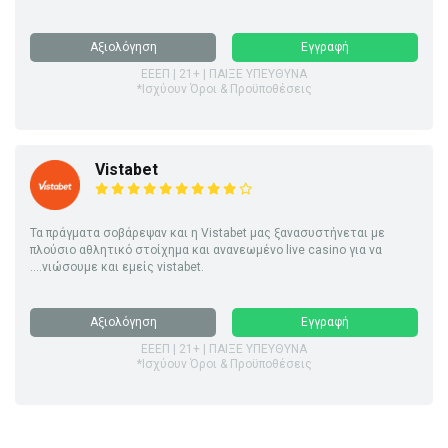
Αξιολόγηση
Εγγραφή
ΕΕΕΠ | 21+ | ΠΑΙΞΕ ΥΠΕΥΘΥΝΑ
*Ισχύουν Όροι & Προϋποθέσεις
Vistabet
Τα πράγματα σοβάρεψαν και η Vistabet μας ξανασυστήνεται με
πλούσιο αθλητικό στοίχημα και ανανεωμένο live casino για να
....νιώσουμε και εμείς vistabet.
Αξιολόγηση
Εγγραφή
ΕΕΕΠ | 21+ | ΠΑΙΞΕ ΥΠΕΥΘΥΝΑ
*Ισχύουν Όροι & Προϋποθέσεις