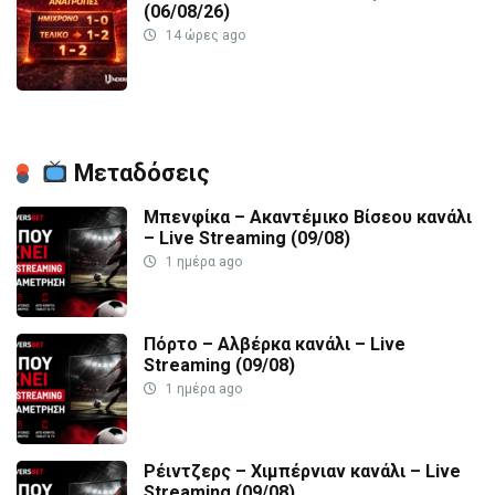
(06/08/26)
14 ώρες ago
Μεταδόσεις
Μπενφίκα – Ακαντέμικο Βίσεου κανάλι
– Live Streaming (09/08)
1 ημέρα ago
Πόρτο – Αλβέρκα κανάλι – Live
Streaming (09/08)
1 ημέρα ago
Ρέιντζερς – Χιμπέρνιαν κανάλι – Live
Streaming (09/08)