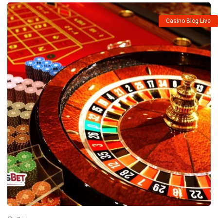
Casino Blog Live