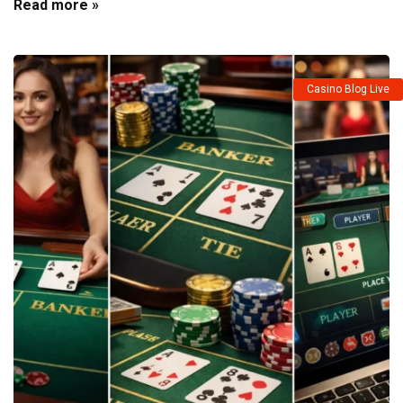
Read more »
Casino Blog Live