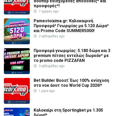
σούπερ ενισχυμένες αποδόσεις* και
προσφορές*!
7 ημέρες ago
Pamestoixima.gr: Καλοκαιρινή
Προσφορά* Γνωριμίας με 5.120 Δώρα*
και Promo Code SUMMER5000!
2 εβδομάδες ago
Προσφορά γνωριμίας: 5.180 δώρα και 3
premium πίτσες εντελώς δωρεάν* με
το promo code PIZZAFAN
3 εβδομάδες ago
Bet Builder Boost: Έως 100% ενίσχυση
στα νοκ άουτ του World Cup 2026!*
1 μήνα ago
Καλοκαίρι στη Sportingbet με 1.305
δώρα!*