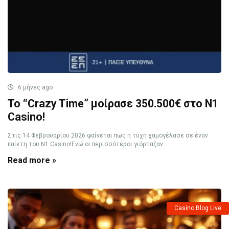
6 μήνες ago
Το “Crazy Time” μοίρασε 350.500€ στο N1
Casino!
Στις 14 Φεβρουαρίου 2026 φαίνεται πως η τύχη χαμογέλασε σε έναν
παίκτη του N1 Casino!Ενώ οι περισσότεροι γιόρταζαν ...
Read more »
Casino Blog Live