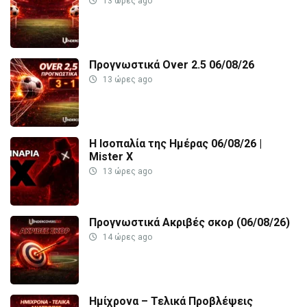
13 ώρες ago
Προγνωστικά Over 2.5 06/08/26
13 ώρες ago
Η Ισοπαλία της Ημέρας 06/08/26 |
Mister X
13 ώρες ago
Προγνωστικά Ακριβές σκορ (06/08/26)
14 ώρες ago
Ημίχρονα – Τελικά Προβλέψεις