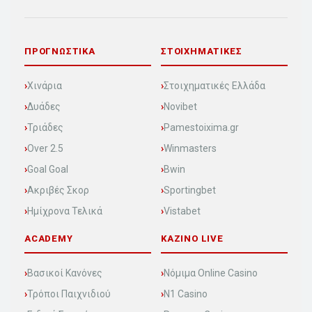
ΠΡΟΓΝΩΣΤΙΚΆ
ΣΤΟΙΧΗΜΑΤΙΚΈΣ
Χινάρια
Στοιχηματικές Ελλάδα
Δυάδες
Novibet
Τριάδες
Pamestoixima.gr
Over 2.5
Winmasters
Goal Goal
Bwin
Ακριβές Σκορ
Sportingbet
Ημίχρονα Τελικά
Vistabet
ACADEMY
KAZINO LIVE
Βασικοί Κανόνες
Νόμιμα Online Casino
Τρόποι Παιχνιδιού
N1 Casino