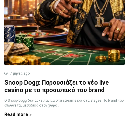
7 μήνες ago
Snoop Dogg: Παρουσιάζει το νέο live
casino με το προσωπικό του brand
Ο Snoop Dogg δεν αρκείται πια στα streams και στα stages. Το brand του
απλώνεται μεθοδικά στον χώρο ...
Read more »