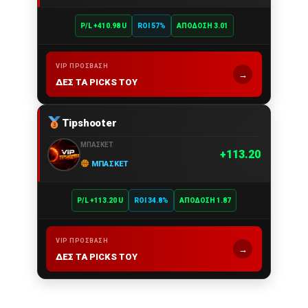
P/L +410.98 U
ROI 57%
ΑΠΌΔΟΣΗ 3.01
VIP ΠΡΌΣΒΑΣΗ
→
ΔΕΣ ΤΑ PICKS ΤΟΥ
Tipshooter
ΜΠΆΣΚΕΤ
113.20
ΜΠΆΣΚΕΤ
P/L +113.20 U
ROI 34.8%
ΑΠΌΔΟΣΗ 1.87
VIP ΠΡΌΣΒΑΣΗ
→
ΔΕΣ ΤΑ PICKS ΤΟΥ