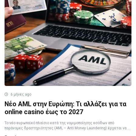
6 μήνες ago
Νέο AML στην Ευρώπη: Τι αλλάζει για τα
online casino έως το 2027
Το νέο ευρωπαϊκό πλαίσιο κατά της νομιμοποίησης εσόδων από
παράνομες δραστηριότητες (AML – Anti Money Laundering) έρχεται να ...