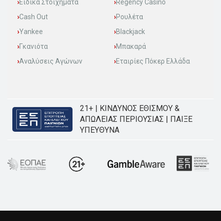
Ειδικά Στοιχήματα
Regency Casino
Cash Out
Ρουλέτα
Yankee
Blackjack
Γκανιότα
Μπακαρά
Αναλύσεις Αγώνων
Εταιρίες Πόκερ Ελλάδα
21+ | ΚΙΝΔΥΝΟΣ ΕΘΙΣΜΟΥ &
ΑΠΩΛΕΙΑΣ ΠΕΡΙΟΥΣΙΑΣ | ΠΑΙΞΕ
ΥΠΕΥΘΥΝΑ