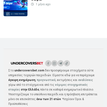
1 μήνα ago
Στο
undercoversbet.com
δεν προσφέρουμε στοιχήματα ούτε
υπηρεσίες τυχερών παιχνιδιών. Είμαστε εδώ για να παρέχουμε
έγκυρη ενημέρωση
,
προγνωστικά
, εκτιμήσεις και
αναλύσεις
γύρω από το στοίχημα και από τις
νόμιμες στοιχηματικές
εταιρίες
στην Ελλάδα
, πάντα σε καθαρά ενημερωτικό πλαίσιο.
Υποστηρίζουμε το υπεύθυνο παιχνίδι και η πρόσβαση επιτρέπεται
μόνο σε επισκέπτες
άνω των 21 ετών
. *Ισχύουν Όροι &
Προϋποθέσεις