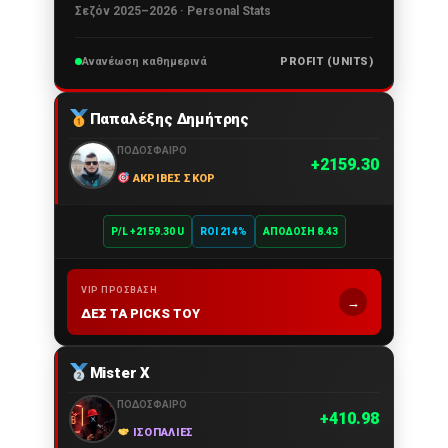
Σεζόν 2025–2026 · Personal Stats
Ανανέωση καθημερινά
PROFIT (UNITS)
Παπαλέξης Δημήτρης
ΠΟΔΌΣΦΑΙΡΟ
2159.30
ΑΚΡΙΒΈΣ ΣΚΟΡ
P/L +2159.30 U
ROI 214%
ΑΠΌΔΟΣΗ 8.43
VIP ΠΡΌΣΒΑΣΗ
→
ΔΕΣ ΤΑ PICKS ΤΟΥ
Mister X
ΠΟΔΌΣΦΑΙΡΟ
410.98
ΙΣΟΠΑΛΊΕΣ