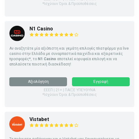
*Ισχύουν Όροι & Προϋποθέσεις
N1 Casino
Αν αναζητάτε μία αξιόπιστη και γεμάτη επιλογές πλατφόρμα για live
casino στην Ελλάδα με συναρπαστικά παιχνίδια και εξαιρετικές
προσφορές*, το
N1 Casino
αποτελεί κορυφαία επιλογή και να
απολαύσετε ποιοτική διασκέδαση!
Αξιολόγηση
Εγγραφή
ΕΕΕΠ | 21+ | ΠΑΙΞΕ ΥΠΕΥΘΥΝΑ
*Ισχύουν Όροι & Προϋποθέσεις
Vistabet