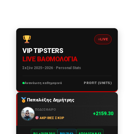
LIVE
VIP TIPSTERS
LIVE ΒΑΘΜΟΛΟΓΊΑ
Σεζόν 2025–2026 · Personal Stats
Ανανέωση καθημερινά
PROFIT (UNITS)
Παπαλέξης Δημήτρης
ΠΟΔΌΣΦΑΙΡΟ
2159.30
ΑΚΡΙΒΈΣ ΣΚΟΡ
P/L +2159.30 U
ROI 214%
ΑΠΌΔΟΣΗ 8.43