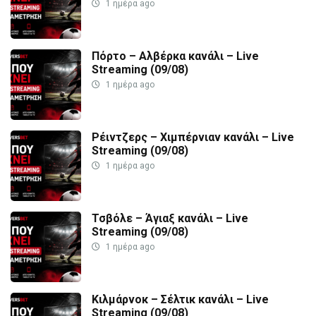
1 ημέρα ago
Πόρτο – Αλβέρκα κανάλι – Live
Streaming (09/08)
1 ημέρα ago
Ρέιντζερς – Χιμπέρνιαν κανάλι – Live
Streaming (09/08)
1 ημέρα ago
Τσβόλε – Άγιαξ κανάλι – Live
Streaming (09/08)
1 ημέρα ago
Κιλμάρνοκ – Σέλτικ κανάλι – Live
Streaming (09/08)