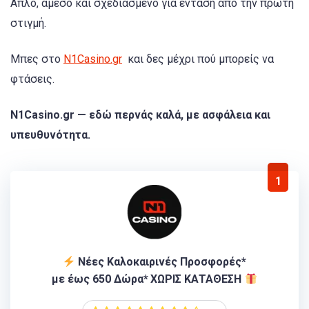
Απλό, άμεσο και σχεδιασμένο για ένταση από την πρώτη
στιγμή.
Μπες στο
N1Casino.gr
και δες μέχρι πού μπορείς να
φτάσεις.
N1Casino.gr — εδώ περνάς καλά, με ασφάλεια και
υπευθυνότητα.
1
Νέες Καλοκαιρινές Προσφορές*
με έως 650 Δώρα*
ΧΩΡΙΣ ΚΑΤΑΘΕΣΗ