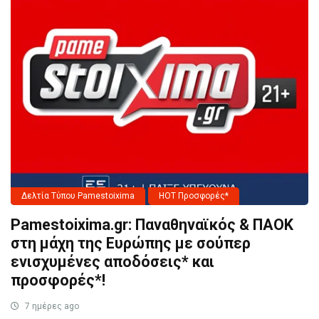
Δελτία Τύπου Pamestoixima
ΗΟΤ Προσφορές*
Pamestoixima.gr: Παναθηναϊκός & ΠΑΟΚ
στη μάχη της Ευρώπης με σούπερ
ενισχυμένες αποδόσεις* και
προσφορές*!
7 ημέρες ago