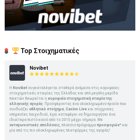
Top Στοιχηματικές
Novibet
Η
Novibet
συγκαταλέγεται σταθερά ανάμεσα στις κορυφαίες
στοιχηματικές εταιρίες της Ελλάδας και από μεγάλη μερίδα
παικτών θεωρείται η
κορυφαία στοιχηματική εταιρία της
ελληνικής αγοράς
. Προσφέροντας ένα ολοκληρωμένο προϊόν που
συνδυάζει
αθλητικό στοίχημα
,
Casino Live
και σύγχρονες
υπηρεσίες παιχνιδιού, έχει καταφέρει να δημιουργήσει ένα
ιδιαίτερα πιστό κοινό από το 2010 μέχρι σήμερα. Με
ανταγωνιστικές αποδόσεις
, πλούσιο πρόγραμμα
προσφορών
* και
μία από τις πιο ολοκληρωμένες πλατφόρμες της αγοράς!