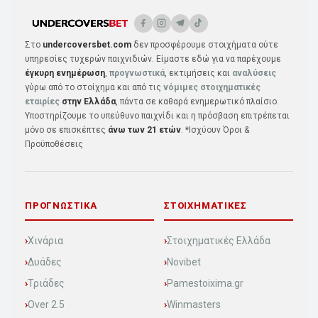
Στο
undercoversbet.com
δεν προσφέρουμε στοιχήματα ούτε
υπηρεσίες τυχερών παιχνιδιών. Είμαστε εδώ για να παρέχουμε
έγκυρη ενημέρωση
,
προγνωστικά
, εκτιμήσεις και
αναλύσεις
γύρω από το στοίχημα και από τις
νόμιμες στοιχηματικές
εταιρίες
στην Ελλάδα
, πάντα σε καθαρά ενημερωτικό πλαίσιο.
Υποστηρίζουμε το υπεύθυνο παιχνίδι και η πρόσβαση επιτρέπεται
μόνο σε επισκέπτες
άνω των 21 ετών
. *Ισχύουν Όροι &
Προϋποθέσεις
ΠΡΟΓΝΩΣΤΙΚΆ
ΣΤΟΙΧΗΜΑΤΙΚΈΣ
Χινάρια
Στοιχηματικές Ελλάδα
Δυάδες
Novibet
Τριάδες
Pamestoixima.gr
Over 2.5
Winmasters