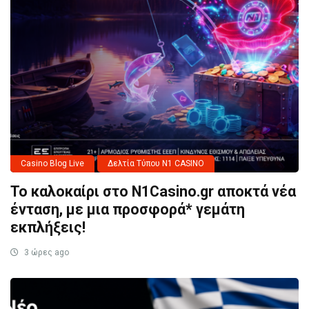
Casino Blog Live
Δελτία Τύπου N1 CASINO
Το καλοκαίρι στο N1Casino.gr αποκτά νέα
ένταση, με μια προσφορά* γεμάτη
εκπλήξεις!
3 ώρες ago