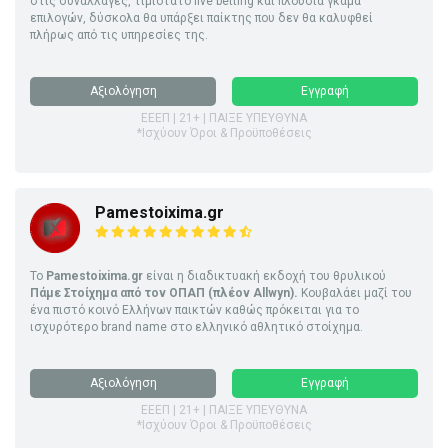
στις συναλλαγές, τιμιότατο live betting και πλούσια γκάμα
επιλογών, δύσκολα θα υπάρξει παίκτης που δεν θα καλυφθεί
πλήρως από τις υπηρεσίες της.
Αξιολόγηση
Εγγραφή
ΕΕΕΠ | 21+ | ΠΑΙΞΕ ΥΠΕΥΘΥΝΑ
*Ισχύουν Όροι & Προϋποθέσεις
Pamestoixima.gr
Το
Pamestoixima.gr
είναι η διαδικτυακή εκδοχή του θρυλικού
Πάμε Στοίχημα από τον ΟΠΑΠ (πλέον Allwyn).
Κουβαλάει μαζί του
ένα πιστό κοινό Ελλήνων παικτών καθώς πρόκειται για το
ισχυρότερο brand name στο ελληνικό αθλητικό στοίχημα.
Αξιολόγηση
Εγγραφή
ΕΕΕΠ | 21+ | ΠΑΙΞΕ ΥΠΕΥΘΥΝΑ
*Ισχύουν Όροι & Προϋποθέσεις