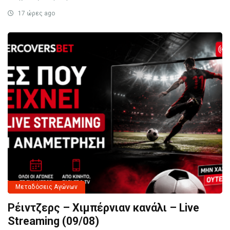
17 ώρες ago
Μεταδόσεις Αγώνων
Ρέιντζερς – Χιμπέρνιαν κανάλι – Live
Streaming (09/08)