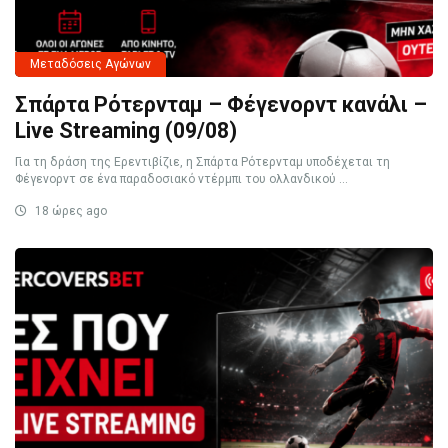
Μεταδόσεις Αγώνων
Σπάρτα Ρότερνταμ – Φέγενορντ κανάλι –
Live Streaming (09/08)
Για τη δράση της Ερεντιβίζιε, η Σπάρτα Ρότερνταμ υποδέχεται τη
Φέγενορντ σε ένα παραδοσιακό ντέρμπι του ολλανδικού ...
18 ώρες ago