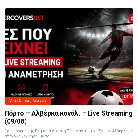
Μεταδόσεις Αγώνων
Πόρτο – Αλβέρκα κανάλι – Live Streaming
(09/08)
Για τη δράση της Πριμέιρα Λίγκα, η Πόρτο αντιμετωπίζει την Αλβέρκα με
στόχο να ξεκινήσει με το ...