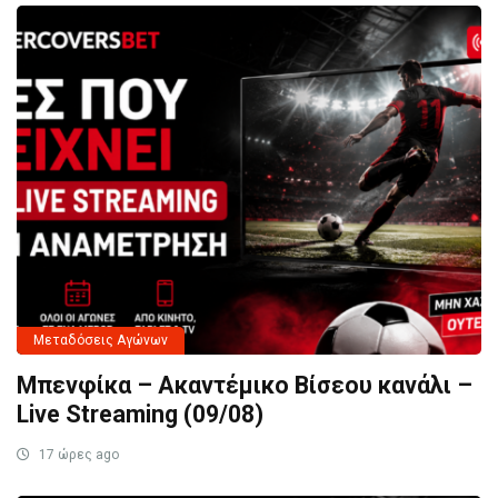
Μεταδόσεις Αγώνων
Μπενφίκα – Ακαντέμικο Βίσεου κανάλι –
Live Streaming (09/08)
17 ώρες ago