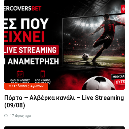
Μεταδόσεις Αγώνων
Πόρτο – Αλβέρκα κανάλι – Live Streaming
(09/08)
17 ώρες ago