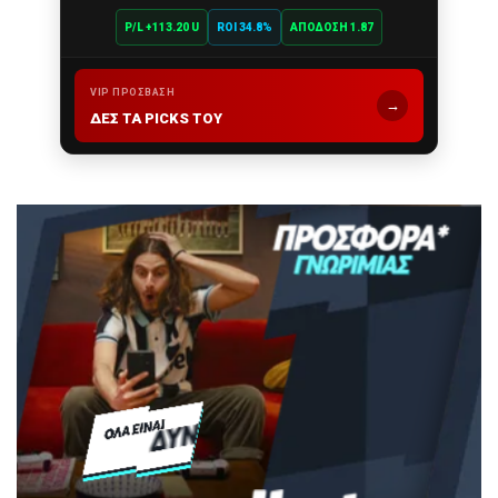
P/L +113.20 U
ROI 34.8%
ΑΠΌΔΟΣΗ 1.87
VIP ΠΡΌΣΒΑΣΗ
→
ΔΕΣ ΤΑ PICKS ΤΟΥ