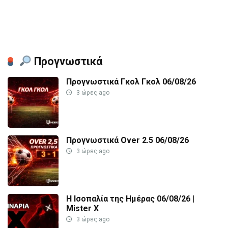
Προγνωστικά
Προγνωστικά Γκολ Γκολ 06/08/26
3 ώρες ago
Προγνωστικά Over 2.5 06/08/26
3 ώρες ago
Η Ισοπαλία της Ημέρας 06/08/26 |
Mister X
3 ώρες ago