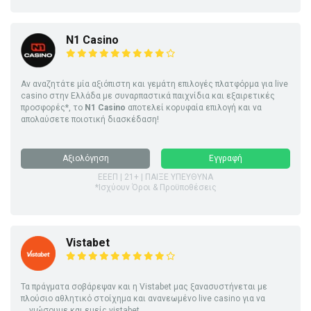
N1 Casino
Αν αναζητάτε μία αξιόπιστη και γεμάτη επιλογές πλατφόρμα για live
casino στην Ελλάδα με συναρπαστικά παιχνίδια και εξαιρετικές
προσφορές*, το
N1 Casino
αποτελεί κορυφαία επιλογή και να
απολαύσετε ποιοτική διασκέδαση!
Αξιολόγηση
Εγγραφή
ΕΕΕΠ | 21+ | ΠΑΙΞΕ ΥΠΕΥΘΥΝΑ
*Ισχύουν Όροι & Προϋποθέσεις
Vistabet
Τα πράγματα σοβάρεψαν και η Vistabet μας ξανασυστήνεται με
πλούσιο αθλητικό στοίχημα και ανανεωμένο live casino για να
....νιώσουμε και εμείς vistabet.