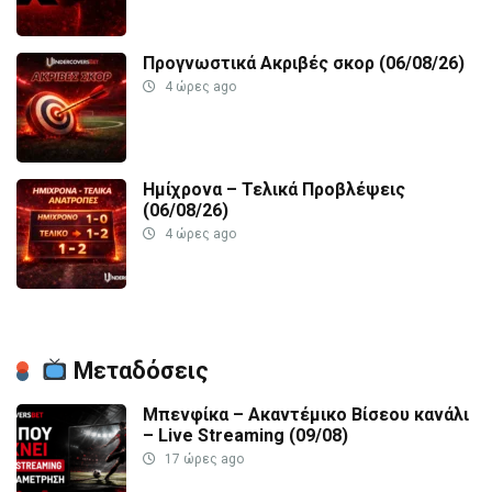
Προγνωστικά Ακριβές σκορ (06/08/26)
4 ώρες ago
Ημίχρονα – Τελικά Προβλέψεις
(06/08/26)
4 ώρες ago
Μεταδόσεις
Μπενφίκα – Ακαντέμικο Βίσεου κανάλι
– Live Streaming (09/08)
17 ώρες ago