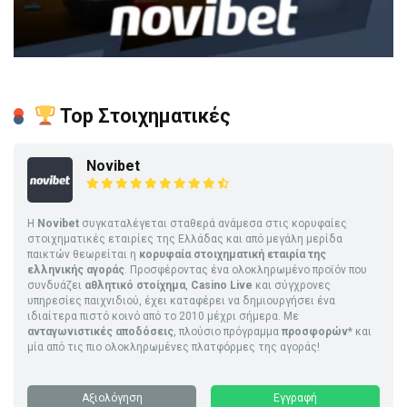
Top Στοιχηματικές
Novibet
Η
Novibet
συγκαταλέγεται σταθερά ανάμεσα στις κορυφαίες
στοιχηματικές εταιρίες της Ελλάδας και από μεγάλη μερίδα
παικτών θεωρείται η
κορυφαία στοιχηματική εταιρία της
ελληνικής αγοράς
. Προσφέροντας ένα ολοκληρωμένο προϊόν που
συνδυάζει
αθλητικό στοίχημα
,
Casino Live
και σύγχρονες
υπηρεσίες παιχνιδιού, έχει καταφέρει να δημιουργήσει ένα
ιδιαίτερα πιστό κοινό από το 2010 μέχρι σήμερα. Με
ανταγωνιστικές αποδόσεις
, πλούσιο πρόγραμμα
προσφορών
* και
μία από τις πιο ολοκληρωμένες πλατφόρμες της αγοράς!
Αξιολόγηση
Εγγραφή