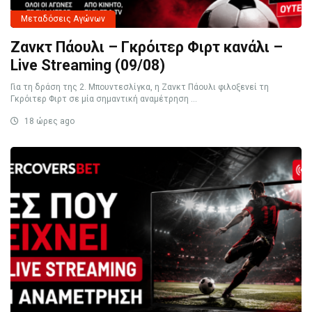
Μεταδόσεις Αγώνων
Ζανκτ Πάουλι – Γκρόιτερ Φιρτ κανάλι –
Live Streaming (09/08)
Για τη δράση της 2. Μπουντεσλίγκα, η Ζανκτ Πάουλι φιλοξενεί τη
Γκρόιτερ Φιρτ σε μία σημαντική αναμέτρηση ...
18 ώρες ago