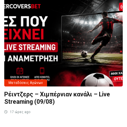
Μεταδόσεις Αγώνων
Ρέιντζερς – Χιμπέρνιαν κανάλι – Live
Streaming (09/08)
17 ώρες ago