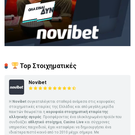
Top Στοιχηματικές
Novibet
Η
Novibet
συγκαταλέγεται σταθερά ανάμεσα στις κορυφαίες
στοιχηματικές εταιρίες της Ελλάδας και από μεγάλη μερίδα
παικτών θεωρείται η
κορυφαία στοιχηματική εταιρία της
ελληνικής αγοράς
. Προσφέροντας ένα ολοκληρωμένο προϊόν που
συνδυάζει
αθλητικό στοίχημα
,
Casino Live
και σύγχρονες
υπηρεσίες παιχνιδιού, έχει καταφέρει να δημιουργήσει ένα
ιδιαίτερα πιστό κοινό από το 2010 μέχρι σήμερα. Με