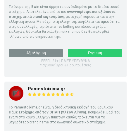
Το όνομα της
Bwin
είναι άρρηκτα συνδεδεμένο με το διαδικτυακό
στοίχημα. Αποτελεί ένα από τα πιο
αναγνωρίσιμα και αξιόπιστα
στοιχηματικά brand παγκοσμίως
, με ισχυρή παρουσία και στην
ελληνική αγορά. Με εύχρηστη πλοήγηση, ασφάλεια και αμεσότητα
στις συναλλαγές, τιμιότατο live betting και πλούσια γκάμα
επιλογών, δύσκολα θα υπάρξει παίκτης που δεν θα καλυφθεί
πλήρως από τις υπηρεσίες της.
Αξιολόγηση
Εγγραφή
ΕΕΕΠ | 21+ | ΠΑΙΞΕ ΥΠΕΥΘΥΝΑ
*Ισχύουν Όροι & Προϋποθέσεις
Pamestoixima.gr
Το
Pamestoixima.gr
είναι η διαδικτυακή εκδοχή του θρυλικού
Πάμε Στοίχημα από τον ΟΠΑΠ (πλέον Allwyn).
Κουβαλάει μαζί του
ένα πιστό κοινό Ελλήνων παικτών καθώς πρόκειται για το
ισχυρότερο brand name στο ελληνικό αθλητικό στοίχημα.