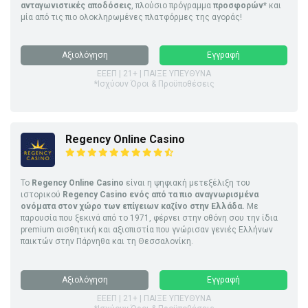
ανταγωνιστικές αποδόσεις
, πλούσιο πρόγραμμα
προσφορών
* και
μία από τις πιο ολοκληρωμένες πλατφόρμες της αγοράς!
Αξιολόγηση
Εγγραφή
ΕΕΕΠ | 21+ | ΠΑΙΞΕ ΥΠΕΥΘΥΝΑ
*Ισχύουν Όροι & Προϋποθέσεις
Regency Online Casino
Το
Regency Online Casino
είναι η ψηφιακή μετεξέλιξη του
ιστορικού
Regency Casino ενός από τα πιο αναγνωρισμένα
ονόματα στον χώρο των επίγειων καζίνο στην Ελλάδα.
Με
παρουσία που ξεκινά από το 1971, φέρνει στην οθόνη σου την ίδια
premium αισθητική και αξιοπιστία που γνώρισαν γενιές Ελλήνων
παικτών στην Πάρνηθα και τη Θεσσαλονίκη.
Αξιολόγηση
Εγγραφή
ΕΕΕΠ | 21+ | ΠΑΙΞΕ ΥΠΕΥΘΥΝΑ