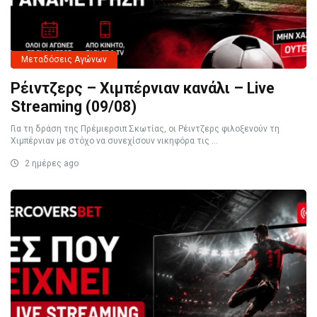
Μεταδόσεις Αγώνων
Ρέιντζερς – Χιμπέρνιαν κανάλι – Live
Streaming (09/08)
Για τη δράση της Πρέμιερσιπ Σκωτίας, οι Ρέιντζερς φιλοξενούν τη
Χιμπέρνιαν με στόχο να συνεχίσουν νικηφόρα τις ...
2 ημέρες ago