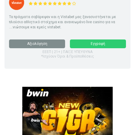
Τα πράγματα σοβάρεψαν και η Vistabet μας ξανασυστήνεται με
πλούσιο αθλητικό στοίχημα και ανανεωμένο live casino για να
....νιώσουμε και εμείς vistabet.
Αξιολόγηση
Εγγραφή
ΕΕΕΠ | 21+ | ΠΑΙΞΕ ΥΠΕΥΘΥΝΑ
*Ισχύουν Όροι & Προϋποθέσεις