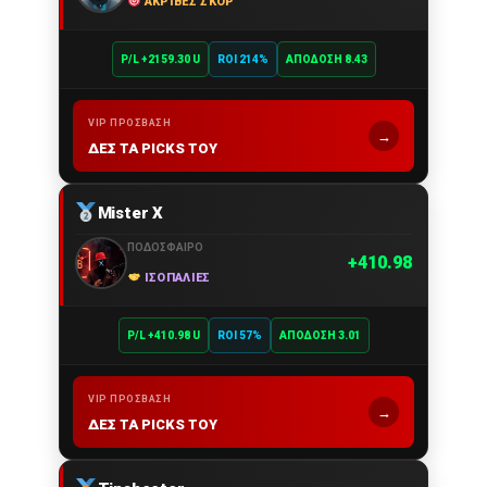
ΑΚΡΙΒΈΣ ΣΚΟΡ
P/L +2159.30 U
ROI 214%
ΑΠΌΔΟΣΗ 8.43
VIP ΠΡΌΣΒΑΣΗ
→
ΔΕΣ ΤΑ PICKS ΤΟΥ
Mister X
ΠΟΔΌΣΦΑΙΡΟ
410.98
ΙΣΟΠΑΛΊΕΣ
P/L +410.98 U
ROI 57%
ΑΠΌΔΟΣΗ 3.01
VIP ΠΡΌΣΒΑΣΗ
→
ΔΕΣ ΤΑ PICKS ΤΟΥ