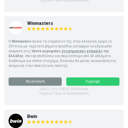
*Ισχύουν Όροι & Προϋποθέσεις
Winmasters
Η
Winmasters
έκανε το ντεμπούτο της στην ελληνική αγορά το
2014 και με ταχύτατα βήματα προόδου κατάφερε να εδραιωθεί
ανάμεσα στις
πέντε κορυφαίες
στοιχηματικές εταιρείες
της
Ελλάδας.
Με top αποδόσεις και περισσότερα από 40 αθλήματα
διαθέσιμα για online στοίχημα, δύσκολα θα μείνει ανικανοποίητος
ακόμη και ο πιο απαιτητικός παίκτης.
Αξιολόγηση
Εγγραφή
ΕΕΕΠ | 21+ | ΠΑΙΞΕ ΥΠΕΥΘΥΝΑ
*Ισχύουν Όροι & Προϋποθέσεις
Bwin