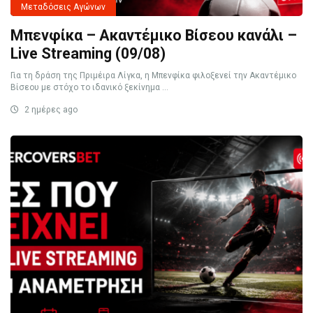
Μεταδόσεις Αγώνων
Μπενφίκα – Ακαντέμικο Βίσεου κανάλι –
Live Streaming (09/08)
Για τη δράση της Πριμέιρα Λίγκα, η Μπενφίκα φιλοξενεί την Ακαντέμικο
Βίσεου με στόχο το ιδανικό ξεκίνημα ...
2 ημέρες ago