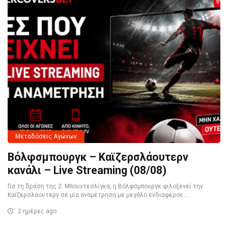
Μεταδόσεις Αγώνων
Βόλφσμπουργκ – Καϊζερσλάουτερν
κανάλι – Live Streaming (08/08)
Για τη δράση της 2. Μπουντεσλίγκα, η Βόλφσμπουργκ φιλοξενεί την
Καϊζερσλάουτερν σε μία αναμέτρηση με μεγάλο ενδιαφέρον ...
2 ημέρες ago