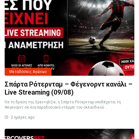
Μεταδόσεις Αγώνων
Σπάρτα Ρότερνταμ – Φέγενορντ κανάλι –
Live Streaming (09/08)
Για τη δράση της Ερεντιβίζιε, η Σπάρτα Ρότερνταμ υποδέχεται τη
Φέγενορντ σε ένα παραδοσιακό ντέρμπι του ολλανδικού ...
2 ημέρες ago