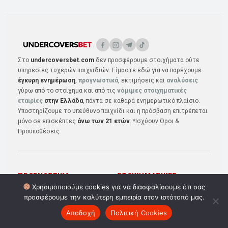
Στο
undercoversbet.com
δεν προσφέρουμε στοιχήματα ούτε
υπηρεσίες τυχερών παιχνιδιών. Είμαστε εδώ για να παρέχουμε
έγκυρη ενημέρωση
,
προγνωστικά
, εκτιμήσεις και
αναλύσεις
γύρω από το στοίχημα και από τις
νόμιμες στοιχηματικές
εταιρίες
στην Ελλάδα
, πάντα σε καθαρά ενημερωτικό πλαίσιο.
Υποστηρίζουμε το υπεύθυνο παιχνίδι και η πρόσβαση επιτρέπεται
μόνο σε επισκέπτες
άνω των 21 ετών
. *Ισχύουν Όροι &
Προϋποθέσεις
ΠΡΟΓΝΩΣΤΙΚΆ
ΣΤΟΙΧΗΜΑΤΙΚΈΣ
Χρησιμοποιούμε cookies για να διασφαλίσουμε ότι σας
προσφέρουμε την καλύτερη εμπειρία στον ιστότοπό μας.
Χινάρια
Στοιχηματικές Ελλάδα
Αποδοχή
Πολιτική Cookies
Δυάδες
Novibet