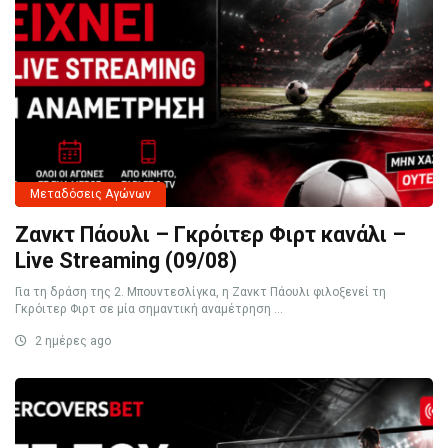
Μεταδόσεις Αγώνων
Ζανκτ Πάουλι – Γκρόιτερ Φιρτ κανάλι –
Live Streaming (09/08)
Για τη δράση της 2. Μπουντεσλίγκα, η Ζανκτ Πάουλι φιλοξενεί τη
Γκρόιτερ Φιρτ σε μία σημαντική αναμέτρηση ...
2 ημέρες ago