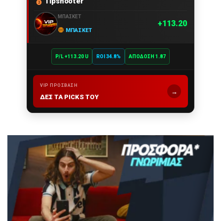
Tipshooter
ΜΠΆΣΚΕΤ
113.20
ΜΠΆΣΚΕΤ
P/L +113.20 U
ROI 34.8%
ΑΠΌΔΟΣΗ 1.87
VIP ΠΡΌΣΒΑΣΗ
→
ΔΕΣ ΤΑ PICKS ΤΟΥ