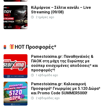
Κιλμάρνοκ – Σέλτικ κανάλι – Live
Streaming (09/08)
2 ημέρες ago
HOT Προσφορές*
Pamestoixima.gr: Παναθηναϊκός &
ΠΑΟΚ στη μάχη της Ευρώπης με
σούπερ ενισχυμένες αποδόσεις* και
προσφορές*!
1 εβδομάδα ago
Pamestoixima.gr: Καλοκαιρινή
Προσφορά* Γνωριμίας με 5.120 Δώρα*
και Promo Code SUMMER5000!
2 εβδομάδες ago