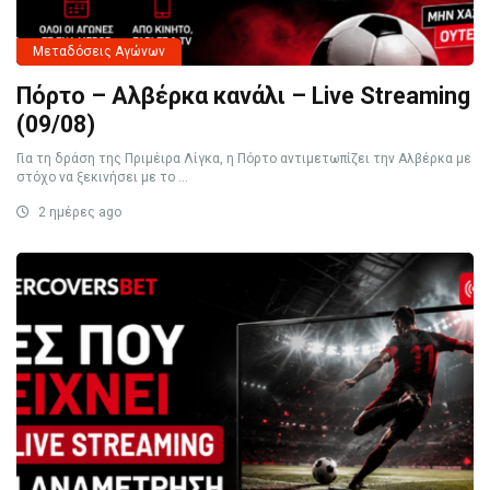
Μεταδόσεις Αγώνων
Πόρτο – Αλβέρκα κανάλι – Live Streaming
(09/08)
Για τη δράση της Πριμέιρα Λίγκα, η Πόρτο αντιμετωπίζει την Αλβέρκα με
στόχο να ξεκινήσει με το ...
2 ημέρες ago