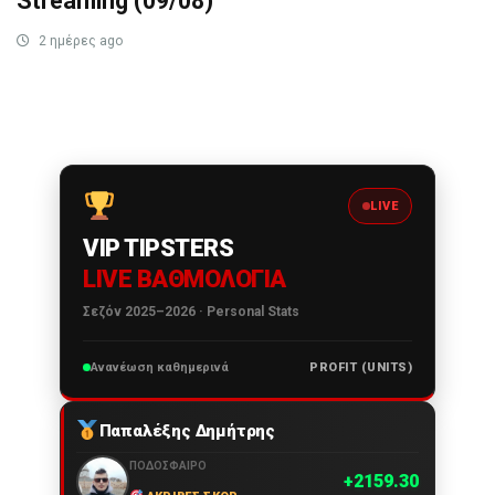
Streaming (09/08)
2 ημέρες ago
LIVE
VIP TIPSTERS
LIVE ΒΑΘΜΟΛΟΓΊΑ
Σεζόν 2025–2026 · Personal Stats
Ανανέωση καθημερινά
PROFIT (UNITS)
Παπαλέξης Δημήτρης
ΠΟΔΌΣΦΑΙΡΟ
2159.30