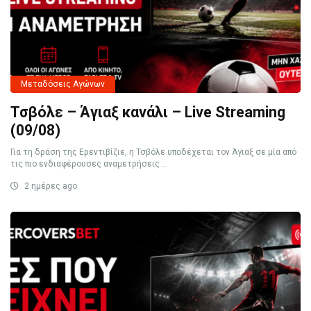
Μεταδόσεις Αγώνων
Τσβόλε – Άγιαξ κανάλι – Live Streaming
(09/08)
Για τη δράση της Ερεντιβίζιε, η Τσβόλε υποδέχεται τον Άγιαξ σε μία από
τις πιο ενδιαφέρουσες αναμετρήσεις ...
2 ημέρες ago