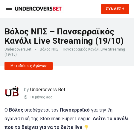
ΣΥΝΔΕΣΗ
Βόλος ΝΠΣ – Πανσερραϊκός
Κανάλι Live Streaming (19/10)
UndercoversBet
»
Βόλος ΝΠΣ – Πανσερραϊκός Κανάλι Live Streaming
(19/10)
Μεταδόσεις Αγώνων
by
Undercovers Bet
10 μήνες ago
Ο
Βόλος
υποδέχεται τον
Πανσερραϊκό
για την 7η
αγωνιστική της Stoiximan Super League.
Δείτε το κανάλι
που το δείχνει για να το δείτε live