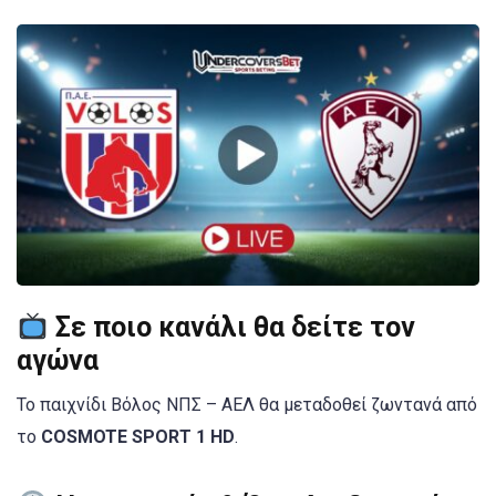
Σε ποιο κανάλι θα δείτε τον
αγώνα
Το παιχνίδι Βόλος ΝΠΣ – ΑΕΛ θα μεταδοθεί ζωντανά από
το
COSMOTE SPORT 1 HD
.