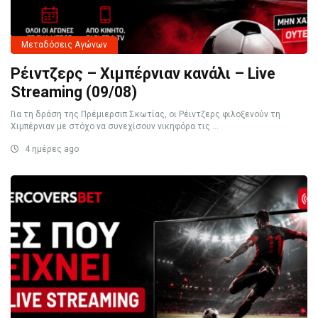
Μεταδόσεις Αγώνων
Ρέιντζερς – Χιμπέρνιαν κανάλι – Live
Streaming (09/08)
Για τη δράση της Πρέμιερσιπ Σκωτίας, οι Ρέιντζερς φιλοξενούν τη
Χιμπέρνιαν με στόχο να συνεχίσουν νικηφόρα τις ...
4 ημέρες ago