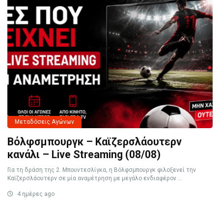
Μεταδόσεις Αγώνων
Βόλφσμπουργκ – Καϊζερσλάουτερν
κανάλι – Live Streaming (08/08)
Για τη δράση της 2. Μπουντεσλίγκα, η Βόλφσμπουργκ φιλοξενεί την
Καϊζερσλάουτερν σε μία αναμέτρηση με μεγάλο ενδιαφέρον ...
4 ημέρες ago