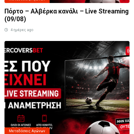
Πόρτο – Αλβέρκα κανάλι – Live Streaming
(09/08)
4 ημέρες ago
Μεταδόσεις Αγώνων