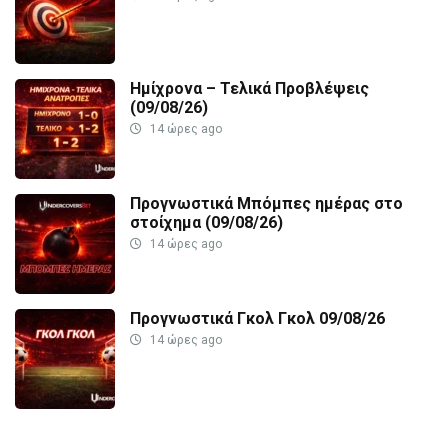
Ημίχρονα – Τελικά Προβλέψεις
(09/08/26)
14 ώρες ago
Προγνωστικά Μπόμπες ημέρας στο
στοίχημα (09/08/26)
14 ώρες ago
Προγνωστικά Γκολ Γκολ 09/08/26
14 ώρες ago