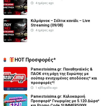
4 ημέρες ago
Κιλμάρνοκ – Σέλτικ κανάλι – Live
Streaming (09/08)
4 ημέρες ago
HOT Προσφορές*
Pamestoixima.gr: Παναθηναϊκός &
ΠΑΟΚ στη μάχη της Ευρώπης με
σούπερ ενισχυμένες αποδόσεις* και
προσφορές*!
1 εβδομάδα ago
Pamestoixima.gr: Καλοκαιρινή
Προσφορά* Γνωριμίας με 5.120 Δώρα*
και Promo Code SUMMER5000!