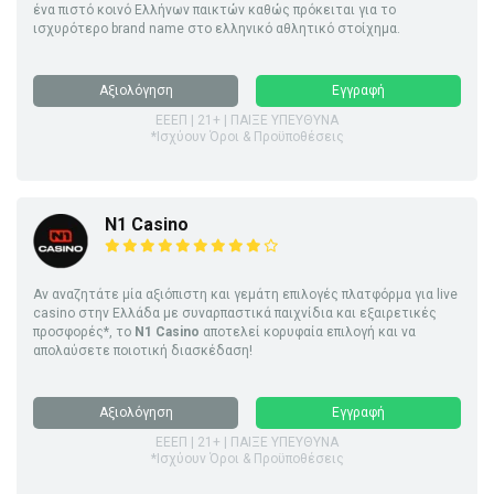
ένα πιστό κοινό Ελλήνων παικτών καθώς πρόκειται για το
ισχυρότερο brand name στο ελληνικό αθλητικό στοίχημα.
Αξιολόγηση
Εγγραφή
ΕΕΕΠ | 21+ | ΠΑΙΞΕ ΥΠΕΥΘΥΝΑ
*Ισχύουν Όροι & Προϋποθέσεις
N1 Casino
Αν αναζητάτε μία αξιόπιστη και γεμάτη επιλογές πλατφόρμα για live
casino στην Ελλάδα με συναρπαστικά παιχνίδια και εξαιρετικές
προσφορές*, το
N1 Casino
αποτελεί κορυφαία επιλογή και να
απολαύσετε ποιοτική διασκέδαση!
Αξιολόγηση
Εγγραφή
ΕΕΕΠ | 21+ | ΠΑΙΞΕ ΥΠΕΥΘΥΝΑ
*Ισχύουν Όροι & Προϋποθέσεις