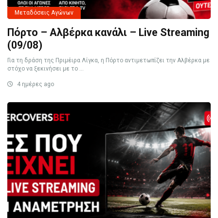
Μεταδόσεις Αγώνων
Πόρτο – Αλβέρκα κανάλι – Live Streaming
(09/08)
Για τη δράση της Πριμέιρα Λίγκα, η Πόρτο αντιμετωπίζει την Αλβέρκα με
στόχο να ξεκινήσει με το ...
4 ημέρες ago