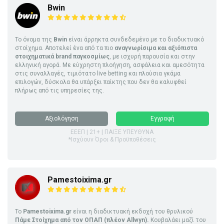
Bwin
Το όνομα της
Bwin
είναι άρρηκτα συνδεδεμένο με το διαδικτυακό
στοίχημα. Αποτελεί ένα από τα πιο
αναγνωρίσιμα και αξιόπιστα
στοιχηματικά brand παγκοσμίως
, με ισχυρή παρουσία και στην
ελληνική αγορά. Με εύχρηστη πλοήγηση, ασφάλεια και αμεσότητα
στις συναλλαγές, τιμιότατο live betting και πλούσια γκάμα
επιλογών, δύσκολα θα υπάρξει παίκτης που δεν θα καλυφθεί
πλήρως από τις υπηρεσίες της.
Αξιολόγηση
Εγγραφή
ΕΕΕΠ | 21+ | ΠΑΙΞΕ ΥΠΕΥΘΥΝΑ
*Ισχύουν Όροι & Προϋποθέσεις
Pamestoixima.gr
Το
Pamestoixima.gr
είναι η διαδικτυακή εκδοχή του θρυλικού
Πάμε Στοίχημα από τον ΟΠΑΠ (πλέον Allwyn).
Κουβαλάει μαζί του