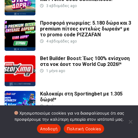
3 εβδομάδες ago
Προσφορά γνωριμίας: 5.180 δώρα και 3
premium πίτσες εντελώς δωρεάν* με
το promo code PIZZAFAN
4 εβδομάδες ago
Bet Builder Boost: Έως 100% ενίσχυση
στα νοκ άουτ του World Cup 2026!*
1 μήνα ago
Καλοκαίρι στη Sportingbet με 1.305
δώρα!*
2 μήνες ago
Χρησιμοποιούμε cookies για να διασφαλίσουμε ότι σας
προσφέρουμε την καλύτερη εμπειρία στον ιστότοπό μας.
Αποδοχή
Πολιτική Cookies