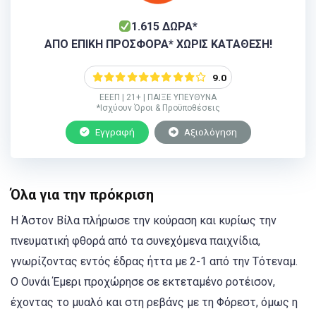
1.615 ΔΩΡΑ*
ΑΠΟ ΕΠΙΚΗ ΠΡΟΣΦΟΡΑ* ΧΩΡΙΣ ΚΑΤΑΘΕΣΗ!
9.0
ΕΕΕΠ | 21+ | ΠΑΙΞΕ ΥΠΕΥΘΥΝΑ
*Ισχύουν Όροι & Προϋποθέσεις
Εγγραφή
Αξιολόγηση
Όλα για την πρόκριση
Η Άστον Βίλα πλήρωσε την κούραση και κυρίως την
πνευματική φθορά από τα συνεχόμενα παιχνίδια,
γνωρίζοντας εντός έδρας ήττα με 2-1 από την Τότεναμ.
Ο Ουνάι Έμερι προχώρησε σε εκτεταμένο ροτέισον,
έχοντας το μυαλό και στη ρεβάνς με τη Φόρεστ, όμως η