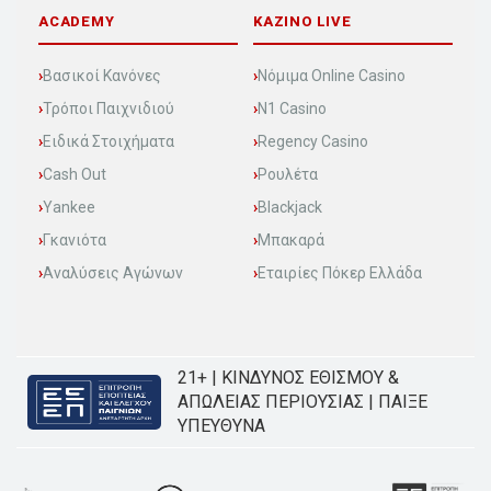
ACADEMY
KAZINO LIVE
Βασικοί Κανόνες
Νόμιμα Online Casino
Τρόποι Παιχνιδιού
N1 Casino
Ειδικά Στοιχήματα
Regency Casino
Cash Out
Ρουλέτα
Yankee
Blackjack
Γκανιότα
Μπακαρά
Αναλύσεις Αγώνων
Εταιρίες Πόκερ Ελλάδα
21+ | ΚΙΝΔΥΝΟΣ ΕΘΙΣΜΟΥ &
ΑΠΩΛΕΙΑΣ ΠΕΡΙΟΥΣΙΑΣ | ΠΑΙΞΕ
ΥΠΕΥΘΥΝΑ