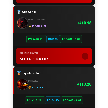
Mister X
ΠΟΔΌΣΦΑΙΡΟ
410.98
ΙΣΟΠΑΛΊΕΣ
P/L +410.98 U
ROI 57%
ΑΠΌΔΟΣΗ 3.01
VIP ΠΡΌΣΒΑΣΗ
→
ΔΕΣ ΤΑ PICKS ΤΟΥ
Tipshooter
ΜΠΆΣΚΕΤ
113.20
ΜΠΆΣΚΕΤ
P/L +113.20 U
ROI 34.8%
ΑΠΌΔΟΣΗ 1.87