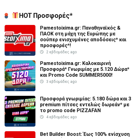
HOT Προσφορές*
Pamestoixima.gr: Παναθηναϊκός &
ΠΑΟΚ στη μάχη της Ευρώπης με
σούπερ ενισχυμένες αποδόσεις* και
προσφορές*!
2 εβδομάδες ago
Pamestoixima.gr: Καλοκαιρινή
Προσφορά* Γνωριμίας με 5.120 Δώρα*
και Promo Code SUMMER5000!
3 εβδομάδες ago
Προσφορά γνωριμίας: 5.180 δώρα και 3
premium πίτσες εντελώς δωρεάν* με
το promo code PIZZAFAN
4 εβδομάδες ago
Bet Builder Boost: Έως 100% ενίσχυση