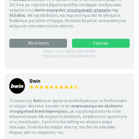
2014 και με ταχύτατα βήματα προόδου κατάφερε να εδραιωθεί
ανάμεσα στις
πέντε κορυφαίες
στοιχηματικές εταιρείες
της
Ελλάδας.
Με top αποδόσεις και περισσότερα από 40 αθλήματα
διαθέσιμα για online στοίχημα, δύσκολα θα μείνει ανικανοποίητος
ακόμη και ο πιο απαιτητικός παίκτης.
Αξιολόγηση
Εγγραφή
ΕΕΕΠ | 21+ | ΠΑΙΞΕ ΥΠΕΥΘΥΝΑ
*Ισχύουν Όροι & Προϋποθέσεις
Bwin
Το όνομα της
Bwin
είναι άρρηκτα συνδεδεμένο με το διαδικτυακό
στοίχημα. Αποτελεί ένα από τα πιο
αναγνωρίσιμα και αξιόπιστα
στοιχηματικά brand παγκοσμίως
, με ισχυρή παρουσία και στην
ελληνική αγορά. Με εύχρηστη πλοήγηση, ασφάλεια και αμεσότητα
στις συναλλαγές, τιμιότατο live betting και πλούσια γκάμα
επιλογών, δύσκολα θα υπάρξει παίκτης που δεν θα καλυφθεί
πλήρως από τις υπηρεσίες της.