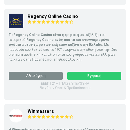
Regency Online Casino
Το
Regency Online Casino
είναι η ψηφιακή μετεξέλιξη του
ιστορικού
Regency Casino ενός από τα πιο αναγνωρισμένα
ονόματα στον χώρο των επίγειων καζίνο στην Ελλάδα.
Με
παρουσία που ξεκινά από το 1971, φέρνει στην οθόνη σου την ίδια
premium αισθητική και αξιοπιστία που γνώρισαν γενιές Ελλήνων
παικτών στην Πάρνηθα και τη Θεσσαλονίκη.
Αξιολόγηση
Εγγραφή
ΕΕΕΠ | 21+ | ΠΑΙΞΕ ΥΠΕΥΘΥΝΑ
*Ισχύουν Όροι & Προϋποθέσεις
Winmasters
Η
Winmasters
έκανε το ντεμπούτο της στην ελληνική αγορά το