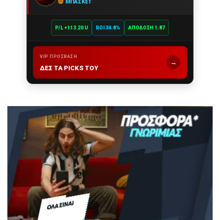
ΜΠΆΣΚΕΤ
P/L +113.20 U
ROI 34.8%
ΑΠΌΔΟΣΗ 1.87
VIP ΠΡΌΣΒΑΣΗ
→
ΔΕΣ ΤΑ PICKS ΤΟΥ