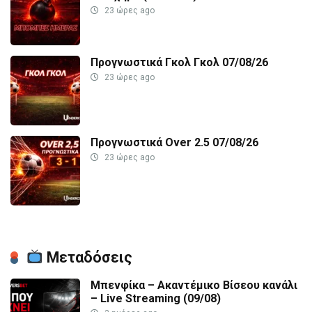
23 ώρες ago
Προγνωστικά Γκολ Γκολ 07/08/26
23 ώρες ago
Προγνωστικά Over 2.5 07/08/26
23 ώρες ago
Μεταδόσεις
Μπενφίκα – Ακαντέμικο Βίσεου κανάλι
– Live Streaming (09/08)