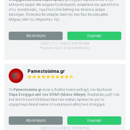
ελληνική αγορά. Με εύχρηστη πλοήγηση, ασφάλεια και αμεσότητα
στις συναλλαγές, τιμιότατο live betting και πλούσια γκάμα
επιλογών, δύσκολα θα υπάρξει παίκτης που δεν θα καλυφθεί
πλήρως από τις υπηρεσίες της.
Αξιολόγηση
Εγγραφή
ΕΕΕΠ | 21+ | ΠΑΙΞΕ ΥΠΕΥΘΥΝΑ
*Ισχύουν Όροι & Προϋποθέσεις
Pamestoixima.gr
Το
Pamestoixima.gr
είναι η διαδικτυακή εκδοχή του θρυλικού
Πάμε Στοίχημα από τον ΟΠΑΠ (πλέον Allwyn).
Κουβαλάει μαζί του
ένα πιστό κοινό Ελλήνων παικτών καθώς πρόκειται για το
ισχυρότερο brand name στο ελληνικό αθλητικό στοίχημα.
Αξιολόγηση
Εγγραφή
ΕΕΕΠ | 21+ | ΠΑΙΞΕ ΥΠΕΥΘΥΝΑ