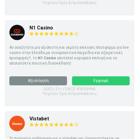
*Ισχύουν Όροι & Προϋποθέσεις
N1 Casino
Αν αναζητάτε μία αξιόπιστη και γεμάτη επιλογές πλατφόρμα για live
casino στην Ελλάδα με συναρπαστικά παιχνίδια και εξαιρετικές
προσφορές*, το
N1 Casino
αποτελεί κορυφαία επιλογή και να
απολαύσετε ποιοτική διασκέδαση!
Αξιολόγηση
Εγγραφή
ΕΕΕΠ | 21+ | ΠΑΙΞΕ ΥΠΕΥΘΥΝΑ
*Ισχύουν Όροι & Προϋποθέσεις
Vistabet
Τα πράγματα σοβάρεψαν και η Vistabet μας ξανασυστήνεται με