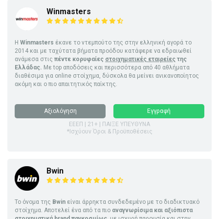
Winmasters
Η
Winmasters
έκανε το ντεμπούτο της στην ελληνική αγορά το
2014 και με ταχύτατα βήματα προόδου κατάφερε να εδραιωθεί
ανάμεσα στις
πέντε κορυφαίες
στοιχηματικές εταιρείες
της
Ελλάδας.
Με top αποδόσεις και περισσότερα από 40 αθλήματα
διαθέσιμα για online στοίχημα, δύσκολα θα μείνει ανικανοποίητος
ακόμη και ο πιο απαιτητικός παίκτης.
Αξιολόγηση
Εγγραφή
ΕΕΕΠ | 21+ | ΠΑΙΞΕ ΥΠΕΥΘΥΝΑ
*Ισχύουν Όροι & Προϋποθέσεις
Bwin
Το όνομα της
Bwin
είναι άρρηκτα συνδεδεμένο με το διαδικτυακό
στοίχημα. Αποτελεί ένα από τα πιο
αναγνωρίσιμα και αξιόπιστα
στοιχηματικά brand παγκοσμίως
, με ισχυρή παρουσία και στην