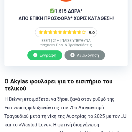
1.615 ΔΩΡΑ*
ΑΠΟ ΕΠΙΚΗ ΠΡΟΣΦΟΡΑ* ΧΩΡΙΣ ΚΑΤΑΘΕΣΗ!
9.0
ΕΕΕΠ | 21+ | ΠΑΙΞΕ ΥΠΕΥΘΥΝΑ
*Ισχύουν Όροι & Προϋποθέσεις
Εγγραφή
Αξιολόγηση
O Akylas φουλάρει για το εισιτήριο του
τελικού
Η Βιέννη ετοιμάζεται να ζήσει ξανά στον ρυθμό της
Eurovision, φιλοξενώντας τον 70ό Διαγωνισμό
Τραγουδιού μετά τη νίκη της Αυστρίας το 2025 με τον JJ
και το «Wasted Love». Η φετινή διοργάνωση