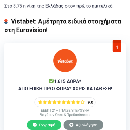
Στο 3.75 η νίκη της Ελλάδας στον πρώτο ημιτελικό.
Vistabet: Αμέτρητα ειδικά στοιχήματα
στη Eurovision!
1
1.615 ΔΩΡΑ*
ΑΠΟ ΕΠΙΚΗ ΠΡΟΣΦΟΡΑ* ΧΩΡΙΣ ΚΑΤΑΘΕΣΗ!
9.0
ΕΕΕΠ | 21+ | ΠΑΙΞΕ ΥΠΕΥΘΥΝΑ
*Ισχύουν Όροι & Προϋποθέσεις
Εγγραφή
Αξιολόγηση