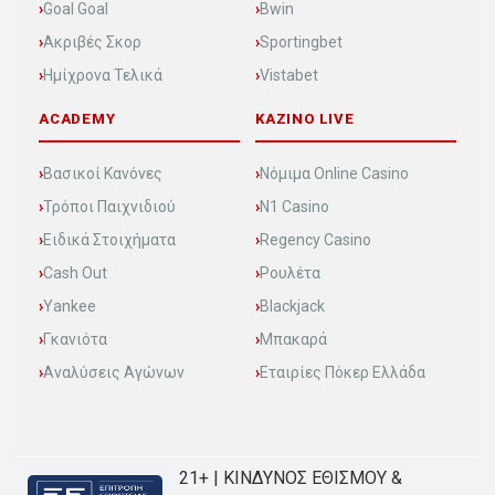
Goal Goal
Bwin
Ακριβές Σκορ
Sportingbet
Ημίχρονα Τελικά
Vistabet
ACADEMY
KAZINO LIVE
Βασικοί Κανόνες
Νόμιμα Online Casino
Τρόποι Παιχνιδιού
N1 Casino
Ειδικά Στοιχήματα
Regency Casino
Cash Out
Ρουλέτα
Yankee
Blackjack
Γκανιότα
Μπακαρά
Αναλύσεις Αγώνων
Εταιρίες Πόκερ Ελλάδα
21+ | ΚΙΝΔΥΝΟΣ ΕΘΙΣΜΟΥ &