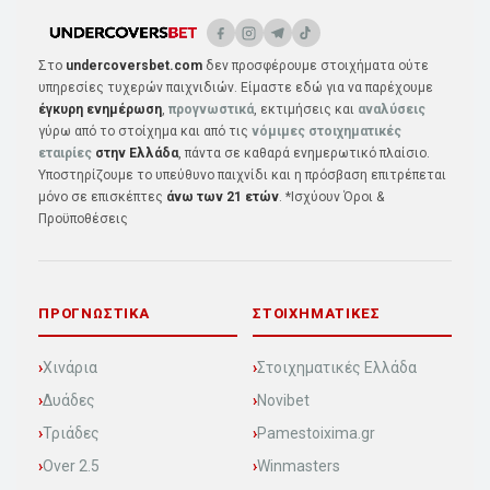
Στο
undercoversbet.com
δεν προσφέρουμε στοιχήματα ούτε
υπηρεσίες τυχερών παιχνιδιών. Είμαστε εδώ για να παρέχουμε
έγκυρη ενημέρωση
,
προγνωστικά
, εκτιμήσεις και
αναλύσεις
γύρω από το στοίχημα και από τις
νόμιμες στοιχηματικές
εταιρίες
στην Ελλάδα
, πάντα σε καθαρά ενημερωτικό πλαίσιο.
Υποστηρίζουμε το υπεύθυνο παιχνίδι και η πρόσβαση επιτρέπεται
μόνο σε επισκέπτες
άνω των 21 ετών
. *Ισχύουν Όροι &
Προϋποθέσεις
ΠΡΟΓΝΩΣΤΙΚΆ
ΣΤΟΙΧΗΜΑΤΙΚΈΣ
Χινάρια
Στοιχηματικές Ελλάδα
Δυάδες
Novibet
Τριάδες
Pamestoixima.gr
Over 2.5
Winmasters