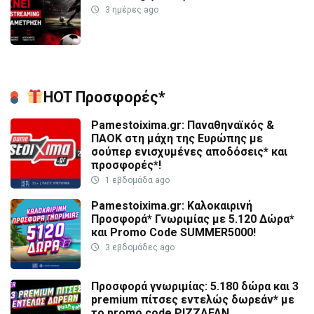
3 ημέρες ago
HOT Προσφορές*
Pamestoixima.gr: Παναθηναϊκός &
ΠΑΟΚ στη μάχη της Ευρώπης με
σούπερ ενισχυμένες αποδόσεις* και
προσφορές*!
1 εβδομάδα ago
Pamestoixima.gr: Καλοκαιρινή
Προσφορά* Γνωριμίας με 5.120 Δώρα*
και Promo Code SUMMER5000!
3 εβδομάδες ago
Προσφορά γνωριμίας: 5.180 δώρα και 3
premium πίτσες εντελώς δωρεάν* με
το promo code PIZZAFAN