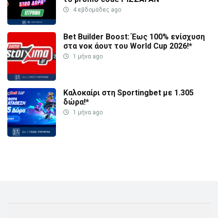
4 εβδομάδες ago
Bet Builder Boost: Έως 100% ενίσχυση
στα νοκ άουτ του World Cup 2026!*
1 μήνα ago
Καλοκαίρι στη Sportingbet με 1.305
δώρα!*
1 μήνα ago