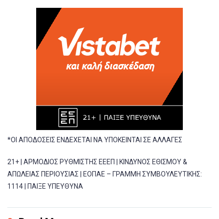
*ΟΙ ΑΠΟΔΟΣΕΙΣ ΕΝΔΕΧΕΤΑΙ ΝΑ ΥΠΟΚΕΙΝΤΑΙ ΣΕ ΑΛΛΑΓΕΣ
21+ | ΑΡΜΟΔΙΟΣ ΡΥΘΜΙΣΤΗΣ ΕΕΕΠ | ΚΙΝΔΥΝΟΣ ΕΘΙΣΜΟΥ &
ΑΠΩΛΕΙΑΣ ΠΕΡΙΟΥΣΙΑΣ | ΕΟΠΑΕ – ΓΡΑΜΜΗ ΣΥΜΒΟΥΛΕΥΤΙΚΗΣ:
1114 | ΠΑΙΞΕ ΥΠΕΥΘΥΝΑ