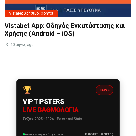
Vistabet Χρήσιμοι Οδηγοί
Vistabet App: Οδηγός Εγκατάστασης και
Χρήσης (Android – iOS)
10 μήνες ago
LIVE
VIP TIPSTERS
LIVE ΒΑΘΜΟΛΟΓΊΑ
Σεζόν 2025–2026 · Personal Stats
Ανανέωση καθημερινά
PROFIT (UNITS)