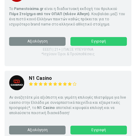
Το
Pamestoixima.gr
είναι η διαδικτυακή εκδοχή του θρυλικού
Πάμε Στοίχημα από τον ΟΠΑΠ (πλέον Allwyn).
Κουβαλάει μαζί του
ένα πιστό κοινό Ελλήνων παικτών καθώς πρόκειται για το
ισχυρότερο brand name στο ελληνικό αθλητικό στοίχημα.
Αξιολόγηση
Εγγραφή
ΕΕΕΠ | 21+ | ΠΑΙΞΕ ΥΠΕΥΘΥΝΑ
*Ισχύουν Όροι & Προϋποθέσεις
N1 Casino
Αν αναζητάτε μία αξιόπιστη και γεμάτη επιλογές πλατφόρμα για live
casino στην Ελλάδα με συναρπαστικά παιχνίδια και εξαιρετικές
προσφορές*, το
N1 Casino
αποτελεί κορυφαία επιλογή και να
απολαύσετε ποιοτική διασκέδαση!
Αξιολόγηση
Εγγραφή