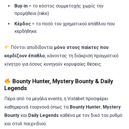
Buy-in
= το κόστος συμμετοχής χωρίς την
προμήθεια (rake)
Κέρδος
= το ποσό του χρηματικού επάθλου που
κερδήθηκε
Πόντοι αποδίδονται
μόνο στους παίκτες που
κερδίζουν έπαθλο
, κάνοντας τη διάκριση πραγματικό
κίνητρο για όσους κυνηγούν κορυφαίες θέσεις.
Bounty Hunter, Mystery Bounty & Daily
Legends
Πέρα από τα μεγάλα events, η Vistabet προσφέρει
καθημερινά τουρνουά όπως τα
Bounty Hunter
,
Mystery
Bounty
και
Daily Legends
καθένα με τον δικό του ρυθμό
και στυλ παιχνιδιού.