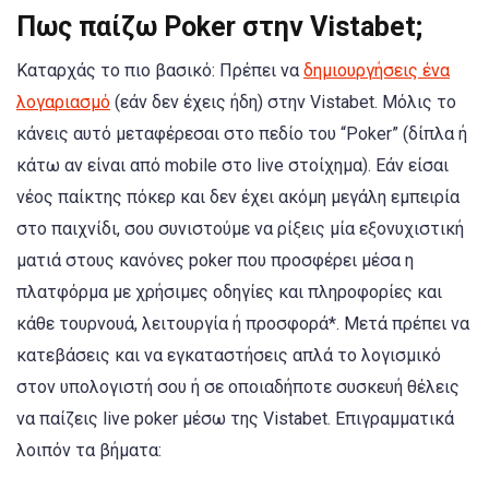
Πως παίζω Poker στην Vistabet;
Καταρχάς το πιο βασικό: Πρέπει να
δημιουργήσεις ένα
λογαριασμό
(εάν δεν έχεις ήδη) στην Vistabet. Μόλις το
κάνεις αυτό μεταφέρεσαι στο πεδίο του “Poker” (δίπλα ή
κάτω αν είναι από mobile στο live στοίχημα). Εάν είσαι
νέος παίκτης πόκερ και δεν έχει ακόμη μεγάλη εμπειρία
στο παιχνίδι, σου συνιστούμε να ρίξεις μία εξονυχιστική
ματιά στους κανόνες poker που προσφέρει μέσα η
πλατφόρμα με χρήσιμες οδηγίες και πληροφορίες και
κάθε τουρνουά, λειτουργία ή προσφορά*. Μετά πρέπει να
κατεβάσεις και να εγκαταστήσεις απλά το λογισμικό
στον υπολογιστή σου ή σε οποιαδήποτε συσκευή θέλεις
να παίζεις live poker μέσω της Vistabet. Επιγραμματικά
λοιπόν τα βήματα: