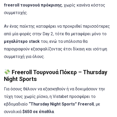
freeroll τουρνουά πρόκρισης
, χωρίς κανένα κόστος
συμμετοχής.
Αν ένας παίκτης καταφέρει να προκριθεί περισσότερες
από μία φορές στην Day 2, τότε θα μεταφέρει μόνο το
μεγαλύτερο stack
του, ενώ τα υπόλοιπα θα
παραγραφούν εξασφαλίζοντας έτσι δίκαιη και ισότιμη
συμμετοχή για όλους.
Freeroll Τουρνουά Πόκερ – Thursday
Night Sports
Για όσους θέλουν να εξασκηθούν ή να δοκιμάσουν την
τύχη τους χωρίς ρίσκο, η Vistabet προσφέρει το
εβδομαδιαίο
“Thursday Night Sports” Freeroll
, με
συνολικά
$650 σε έπαθλα
.