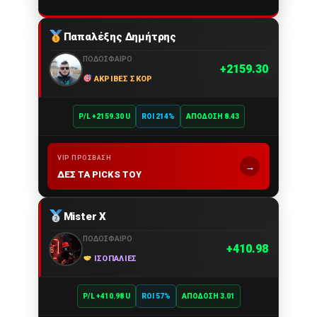
Παπαλέξης Δημήτρης
ΠΟΔΌΣΦΑΙΡΟ
2159.30
ΑΚΡΙΒΈΣ ΣΚΟΡ
P/L +2159.30 U
ROI 214%
ΑΠΌΔΟΣΗ 8.43
VIP ΠΡΌΣΒΑΣΗ
→
ΔΕΣ ΤΑ PICKS ΤΟΥ
Mister X
ΠΟΔΌΣΦΑΙΡΟ
410.98
ΙΣΟΠΑΛΊΕΣ
P/L +410.98 U
ROI 57%
ΑΠΌΔΟΣΗ 3.01