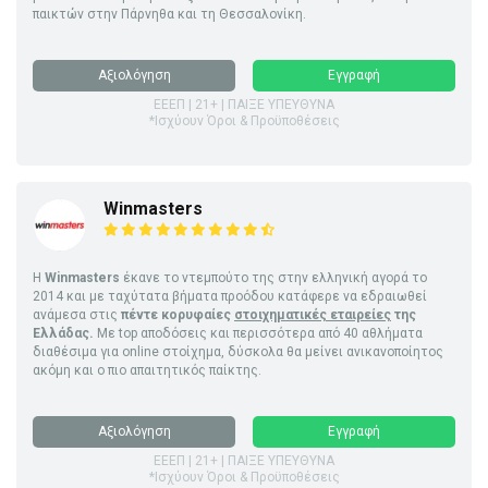
παικτών στην Πάρνηθα και τη Θεσσαλονίκη.
Αξιολόγηση
Εγγραφή
ΕΕΕΠ | 21+ | ΠΑΙΞΕ ΥΠΕΥΘΥΝΑ
*Ισχύουν Όροι & Προϋποθέσεις
Winmasters
Η
Winmasters
έκανε το ντεμπούτο της στην ελληνική αγορά το
2014 και με ταχύτατα βήματα προόδου κατάφερε να εδραιωθεί
ανάμεσα στις
πέντε κορυφαίες
στοιχηματικές εταιρείες
της
Ελλάδας.
Με top αποδόσεις και περισσότερα από 40 αθλήματα
διαθέσιμα για online στοίχημα, δύσκολα θα μείνει ανικανοποίητος
ακόμη και ο πιο απαιτητικός παίκτης.
Αξιολόγηση
Εγγραφή
ΕΕΕΠ | 21+ | ΠΑΙΞΕ ΥΠΕΥΘΥΝΑ
*Ισχύουν Όροι & Προϋποθέσεις