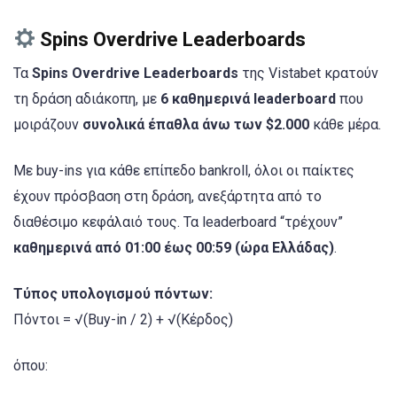
Spins Overdrive Leaderboards
Τα
Spins Overdrive Leaderboards
της Vistabet κρατούν
τη δράση αδιάκοπη, με
6 καθημερινά leaderboard
που
μοιράζουν
συνολικά έπαθλα άνω των $2.000
κάθε μέρα.
Με buy-ins για κάθε επίπεδο bankroll, όλοι οι παίκτες
έχουν πρόσβαση στη δράση, ανεξάρτητα από το
διαθέσιμο κεφάλαιό τους. Τα leaderboard “τρέχουν”
καθημερινά από 01:00 έως 00:59 (ώρα Ελλάδας)
.
Τύπος υπολογισμού πόντων:
Πόντοι = √(Buy-in / 2) + √(Κέρδος)
όπου: