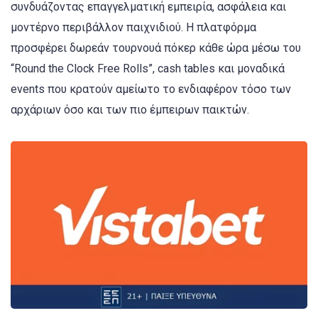
συνδυάζοντας επαγγελματική εμπειρία, ασφάλεια και
μοντέρνο περιβάλλον παιχνιδιού. Η πλατφόρμα
προσφέρει δωρεάν τουρνουά πόκερ κάθε ώρα μέσω του
“Round the Clock Free Rolls”, cash tables και μοναδικά
events που κρατούν αμείωτο το ενδιαφέρον τόσο των
αρχάριων όσο και των πιο έμπειρων παικτών.