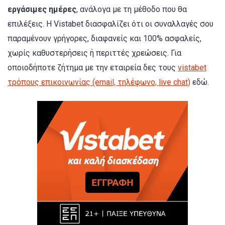
εργάσιμες ημέρες
, ανάλογα με τη μέθοδο που θα
επιλέξεις. Η Vistabet διασφαλίζει ότι οι συναλλαγές σου
παραμένουν γρήγορες, διαφανείς και 100% ασφαλείς,
χωρίς καθυστερήσεις ή περιττές χρεώσεις. Για
οποιοδήποτε ζήτημα με την εταιρεία δες τους
vistabet
τρόπους επικοινωνίας (email, τηλέφωνο, live chat)
εδώ.