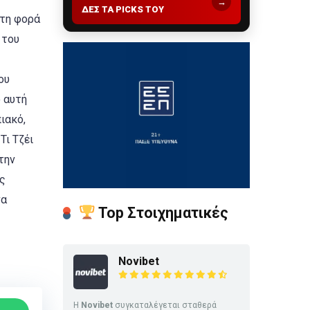
→
ΔΕΣ ΤΑ PICKS ΤΟΥ
ώτη φορά
 του
ου
ό αυτή
ιακό,
Τι Τζέι
την
ής
να
Top Στοιχηματικές
Novibet
Η
Novibet
συγκαταλέγεται σταθερά