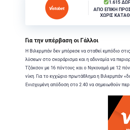
1.615 ΔΩ
ΑΠΟ ΕΠΙΚΗ ΠΡΟ
ΧΩΡΙΣ ΚΑΤΑΘ
Για την υπέρβαση οι Γάλλοι
Η Βιλερμπάν δεν μπόρεσε να σταθεί εμπόδιο στις
λύσεων στο σκοράρισμα και η αδυναμία να περιο
Τζάκσον με 16 πόντους και ο Νγκουαμά με 12 πό
νίκη. Για το εγχώριο πρωτάθλημα η Βιλερμπάν «δ
Ενισχυμένη απόδοση στο 2.40 να σημειωθούν περι