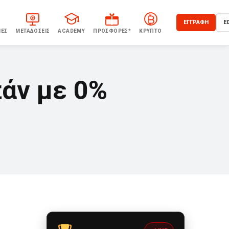
ΕΓΓΡΑΦΗ
Ε
ΙΕΣ
ΜΕΤΑΔΟΣΕΙΣ
ACADEMY
ΠΡΟΣΦΟΡΕΣ*
ΚΡΥΠΤΟ
πάν με 0%