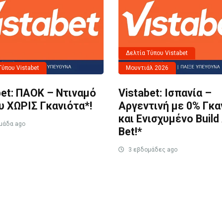
Δελτία Τύπου Vistabet
Τύπου Vistabet
Μουντιάλ 2026
bet: ΠΑΟΚ – Ντιναμό
Vistabet: Ισπανία –
υ ΧΩΡΙΣ Γκανιότα*!
Αργεντινή με 0% Γκα
και Ενισχυμένο Build
μάδα ago
Bet!*
3 εβδομάδες ago