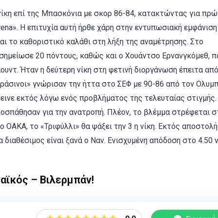
νίκη επί της Μπασκόνια με σκορ 86-84, κατακτώντας για πρ
ena». Η επιτυχία αυτή ήρθε χάρη στην εντυπωσιακή εμφάνιση
και το καθοριστικό καλάθι στη λήξη της αναμέτρησης. Στο
 σημείωσε 20 πόντους, καθώς και ο Χουάντσο Ερνανγκόμεθ, π
άουντ. Ήταν η δεύτερη νίκη στη φετινή διοργάνωση έπειτα απ
Πράσινοι» γνώρισαν την ήττα στο ΣΕΦ με 90-86 από τον Ολυμπ
μεινε εκτός λόγω ενός προβλήματος της τελευταίας στιγμής. 
ροσπάθησαν για την ανατροπή. Πλέον, το βλέμμα στρέφεται σ
 ΟΑΚΑ, το «Τριφύλλι» θα ψάξει την 3 η νίκη. Εκτός αποστολ
 διαθέσιμος είναι ξανά ο Ναν. Ενισχυμένη απόδοση στο 4.50 
ναϊκός – Βιλερμπάν!