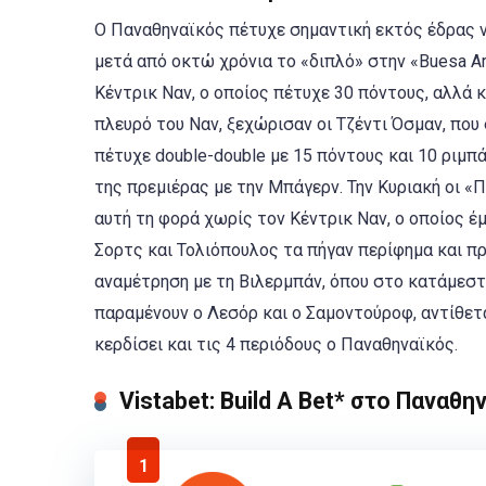
Ο Παναθηναϊκός πέτυχε σημαντική εκτός έδρας 
μετά από οκτώ χρόνια το «διπλό» στην «Buesa Ar
Κέντρικ Ναν, ο οποίος πέτυχε 30 πόντους, αλλά 
πλευρό του Ναν, ξεχώρισαν οι Τζέντι Όσμαν, που
πέτυχε double-double με 15 πόντους και 10 ριμπ
της πρεμιέρας με την Μπάγερν. Την Κυριακή οι «
αυτή τη φορά χωρίς τον Κέντρικ Ναν, ο οποίος έ
Σορτς και Τολιόπουλος τα πήγαν περίφημα και π
αναμέτρηση με τη Βιλερμπάν, όπου στο κατάμεστο
παραμένουν ο Λεσόρ και ο Σαμοντούροφ, αντίθετα
κερδίσει και τις 4 περιόδους ο Παναθηναϊκός.
Vistabet: Build A Bet* στο Παναθη
1