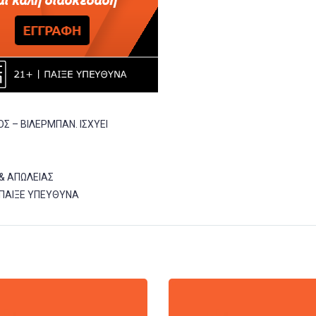
 – ΒΙΛΕΡΜΠΑΝ. ΙΣΧΥΕΙ
 & ΑΠΩΛΕΙΑΣ
| ΠΑΙΞΕ ΥΠΕΥΘΥΝΑ