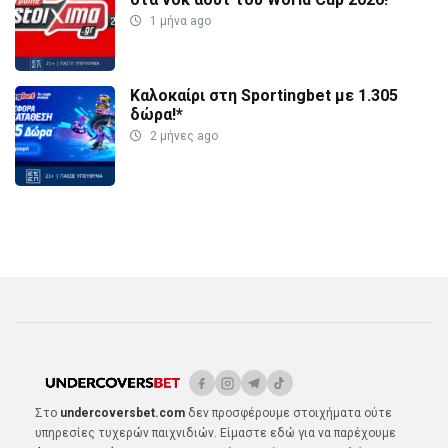
1 μήνα ago
Καλοκαίρι στη Sportingbet με 1.305
δώρα!*
2 μήνες ago
Στο
undercoversbet.com
δεν προσφέρουμε στοιχήματα ούτε
υπηρεσίες τυχερών παιχνιδιών. Είμαστε εδώ για να παρέχουμε