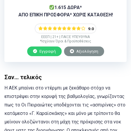
1.615 ΔΩΡΑ*
ΑΠΟ ΕΠΙΚΗ ΠΡΟΣΦΟΡΑ* ΧΩΡΙΣ ΚΑΤΑΘΕΣΗ!
9.0
ΕΕΕΠ | 21+ | ΠΑΙΞΕ ΥΠΕΥΘΥΝΑ
*Ισχύουν Όροι & Προϋποθέσεις
Εγγραφή
Αξιολόγηση
Σαν… τελικός
Η ΑΕΚ μπαίνει στο ντέρμπι με ξεκάθαρο στόχο να
επιστρέψει στην κορυφή της βαθμολογίας, γνωρίζοντας
πως το Οι Πειραιώτες υποδέχονται τις «ασπιρίνες» στο
κατάμεστο «Γ. Καραϊσκάκης» και μόνο με τρίποντο θα
μείνουν ολοζώντανοι στη μάχη της πρόκρισης στα νοκ
άουτ ματς της διοργάνωσης. Ο αποκλεισμός από τον