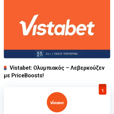
Vistabet: Ολυμπιακός – Λεβερκούζεν
με PriceBoosts!
1