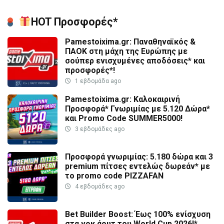
HOT Προσφορές*
Pamestoixima.gr: Παναθηναϊκός &
ΠΑΟΚ στη μάχη της Ευρώπης με
σούπερ ενισχυμένες αποδόσεις* και
προσφορές*!
1 εβδομάδα ago
Pamestoixima.gr: Καλοκαιρινή
Προσφορά* Γνωριμίας με 5.120 Δώρα*
και Promo Code SUMMER5000!
3 εβδομάδες ago
Προσφορά γνωριμίας: 5.180 δώρα και 3
premium πίτσες εντελώς δωρεάν* με
το promo code PIZZAFAN
4 εβδομάδες ago
Bet Builder Boost: Έως 100% ενίσχυση
στα νοκ άουτ του World Cup 2026!*