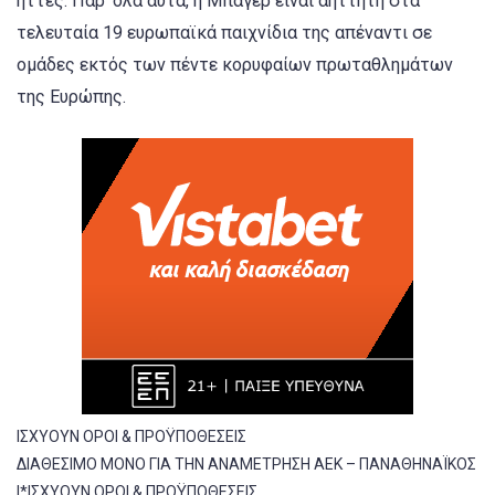
ήττες. Παρ’ όλα αυτά, η Μπάγερ είναι αήττητη στα
τελευταία 19 ευρωπαϊκά παιχνίδια της απέναντι σε
ομάδες εκτός των πέντε κορυφαίων πρωταθλημάτων
της Ευρώπης.
ΙΣΧΥΟΥΝ ΟΡΟΙ & ΠΡΟΫΠΟΘΕΣΕΙΣ
ΔΙΑΘΕΣΙΜΟ ΜΟΝΟ ΓΙΑ ΤΗΝ ΑΝΑΜΕΤΡΗΣΗ ΑΕΚ – ΠΑΝΑΘΗΝΑΪΚΟΣ
Ι*ΙΣΧΥΟΥΝ ΟΡΟΙ & ΠΡΟΫΠΟΘΕΣΕΙΣ