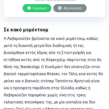
Εγγραφή
Αξιολόγηση
Σε κακό μομέντουμ
Η Λεβερκούζεν βρίσκεται σε κακό μομέντουμ, καθώς
μετά τη διακοπή μετρά δύο διαδοχικές ήττες.
Διασύρθηκε εντός έδρας από τη Στουτγκάρδη και
ηττήθηκε εκτός από τη Χόφενχαϊμ, πέφτοντας στην 6η
θέση της Bundesliga. Ο Χιούλμαντ δεν υπολογίζει στον
βασικό τερματοφύλακα Φλέκεν, τον Τέλα, ενώ εκτός θα
μείνει και ο βασικός στόπερ Ταπσόντα. Αρνητική είναι
και η πρόσφατη παράδοση στην Ελλάδα, καθώς η
Λεβερκούζεν παραμένει χωρίς νίκη στις τρεις
τελευταίες επισκέψεις της, με μία ισοπαλία και δύο