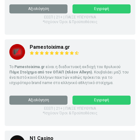
Αξιολόγηση
Εγγραφή
ΕΕΕΠ | 21+ | ΠΑΙΞΕ ΥΠΕΥΘΥΝΑ
*Ισχύουν Όροι & Προϋποθέσεις
Pamestoixima.gr
Το
Pamestoixima.gr
είναι η διαδικτυακή εκδοχή του θρυλικού
Πάμε Στοίχημα από τον ΟΠΑΠ (πλέον Allwyn).
Κουβαλάει μαζί του
ένα πιστό κοινό Ελλήνων παικτών καθώς πρόκειται για το
ισχυρότερο brand name στο ελληνικό αθλητικό στοίχημα.
Αξιολόγηση
Εγγραφή
ΕΕΕΠ | 21+ | ΠΑΙΞΕ ΥΠΕΥΘΥΝΑ
*Ισχύουν Όροι & Προϋποθέσεις
N1 Casino