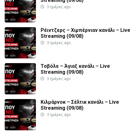
Streaming (09/08)
3 ημέρες ago
Ρέιντζερς – Χιμπέρνιαν κανάλι – Live
Streaming (09/08)
3 ημέρες ago
Τσβόλε – Άγιαξ κανάλι – Live
Streaming (09/08)
3 ημέρες ago
Κιλμάρνοκ – Σέλτικ κανάλι – Live
Streaming (09/08)
3 ημέρες ago