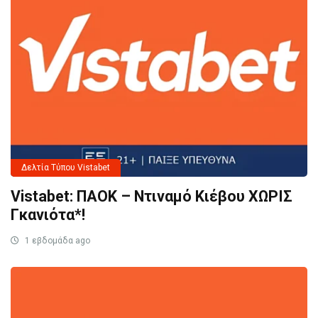
Δελτία Τύπου Vistabet
Vistabet: ΠΑΟΚ – Ντιναμό Κιέβου ΧΩΡΙΣ
Γκανιότα*!
1 εβδομάδα ago