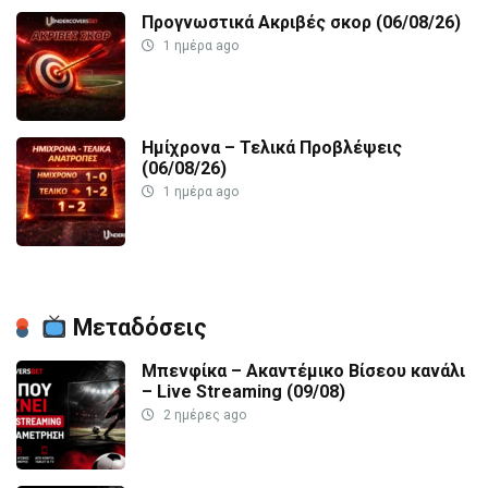
Προγνωστικά Ακριβές σκορ (06/08/26)
1 ημέρα ago
Ημίχρονα – Τελικά Προβλέψεις
(06/08/26)
1 ημέρα ago
Μεταδόσεις
Μπενφίκα – Ακαντέμικο Βίσεου κανάλι
– Live Streaming (09/08)
2 ημέρες ago