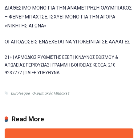
ΔΙΑΘΕΣΙΜΟ ΜΟΝΟ ΓΙΑ ΤΗΝ ΑΝΑΜΕΤΡΗΣΗ ΟΛΥΜΠΙΑΚΟΣ
– ΦΕΝΕΡΜΠΑΧΤΣΕ. ΙΣΧΥΕΙ ΜΟΝΟ ΓΙΑ ΤΗΝ ΑΓΟΡΑ
«ΝΙΚΗΤΗΣ ΑΓΩΝΑ»
ΟΙ ΑΠΟΔΟΣΕΙΣ ΕΝΔΕΧΕΤΑΙ ΝΑ ΥΠΟΚΕΙΝΤΑΙ ΣΕ ΑΛΛΑΓΕΣ
21+ | ΑΡΜΟΔΙΟΣ ΡΥΘΜΙΣΤΗΣ ΕΕΕΠ | ΚΙΝΔΥΝΟΣ ΕΘΙΣΜΟΥ &
ΑΠΩΛΕΙΑΣ ΠΕΡΙΟΥΣΙΑΣ | ΓΡΑΜΜΗ ΒΟΗΘΕΙΑΣ ΚΕΘΕΑ: 210
9237777 | ΠΑΙΞΕ ΥΠΕΥΘΥΝΑ
Euroleague
,
Ολυμπιακός Μπάσκετ
Read More