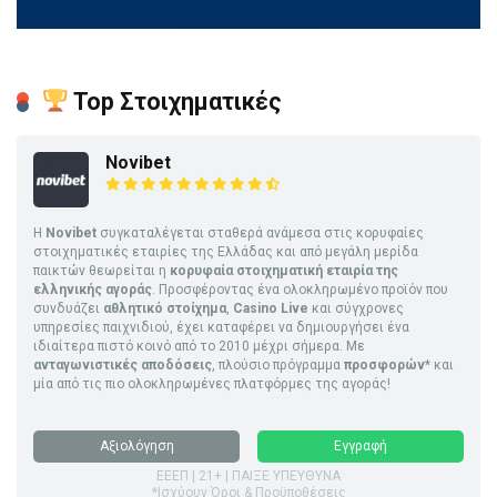
Top Στοιχηματικές
Novibet
Η
Novibet
συγκαταλέγεται σταθερά ανάμεσα στις κορυφαίες
στοιχηματικές εταιρίες της Ελλάδας και από μεγάλη μερίδα
παικτών θεωρείται η
κορυφαία στοιχηματική εταιρία της
ελληνικής αγοράς
. Προσφέροντας ένα ολοκληρωμένο προϊόν που
συνδυάζει
αθλητικό στοίχημα
,
Casino Live
και σύγχρονες
υπηρεσίες παιχνιδιού, έχει καταφέρει να δημιουργήσει ένα
ιδιαίτερα πιστό κοινό από το 2010 μέχρι σήμερα. Με
ανταγωνιστικές αποδόσεις
, πλούσιο πρόγραμμα
προσφορών
* και
μία από τις πιο ολοκληρωμένες πλατφόρμες της αγοράς!
Αξιολόγηση
Εγγραφή
ΕΕΕΠ | 21+ | ΠΑΙΞΕ ΥΠΕΥΘΥΝΑ
*Ισχύουν Όροι & Προϋποθέσεις