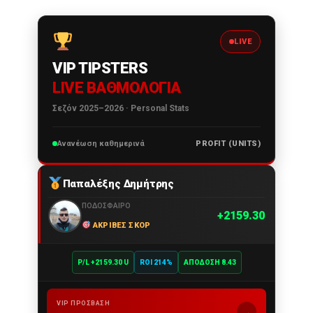
LIVE
VIP TIPSTERS
LIVE ΒΑΘΜΟΛΟΓΊΑ
Σεζόν 2025–2026 · Personal Stats
Ανανέωση καθημερινά
PROFIT (UNITS)
Παπαλέξης Δημήτρης
ΠΟΔΌΣΦΑΙΡΟ
2159.30
ΑΚΡΙΒΈΣ ΣΚΟΡ
P/L +2159.30 U
ROI 214%
ΑΠΌΔΟΣΗ 8.43
VIP ΠΡΌΣΒΑΣΗ
→