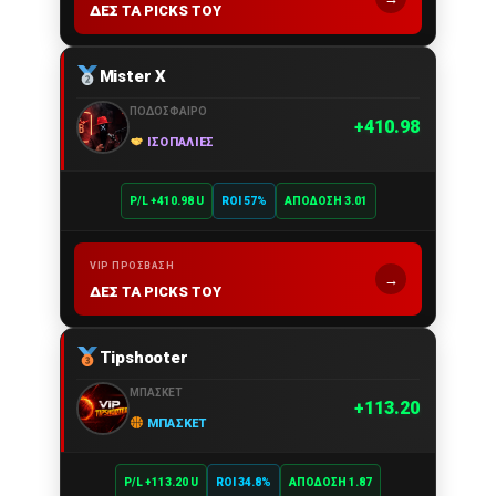
ΔΕΣ ΤΑ PICKS ΤΟΥ
Mister X
ΠΟΔΌΣΦΑΙΡΟ
410.98
ΙΣΟΠΑΛΊΕΣ
P/L +410.98 U
ROI 57%
ΑΠΌΔΟΣΗ 3.01
VIP ΠΡΌΣΒΑΣΗ
→
ΔΕΣ ΤΑ PICKS ΤΟΥ
Tipshooter
ΜΠΆΣΚΕΤ
113.20
ΜΠΆΣΚΕΤ
P/L +113.20 U
ROI 34.8%
ΑΠΌΔΟΣΗ 1.87