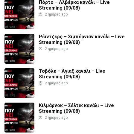
Πόρτο – Αλβέρκα κανάλι – Live
Streaming (09/08)
2 ημέρες ago
Ρέιντζερς – Χιμπέρνιαν κανάλι – Live
Streaming (09/08)
2 ημέρες ago
Τσβόλε – Άγιαξ κανάλι – Live
Streaming (09/08)
2 ημέρες ago
Κιλμάρνοκ – Σέλτικ κανάλι – Live
Streaming (09/08)
2 ημέρες ago