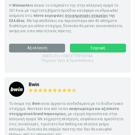
Η
Winmasters
έκανε το ντεμπούτο της στην ελληνική αγορά το
2014 και με ταχύτατα βήματα προόδου κατάφερε να εδραιωθεί
ανάμεσα στις
πέντε κορυφαίες
στοιχηματικές εταιρείες
της
Ελλάδας.
Με top αποδόσεις και περισσότερα από 40 αθλήματα
διαθέσιμα για online στοίχημα, δύσκολα θα μείνει ανικανοποίητος
ακόμη και ο πιο απαιτητικός παίκτης.
Αξιολόγηση
Εγγραφή
ΕΕΕΠ | 21+ | ΠΑΙΞΕ ΥΠΕΥΘΥΝΑ
*Ισχύουν Όροι & Προϋποθέσεις
Bwin
Το όνομα της
Bwin
είναι άρρηκτα συνδεδεμένο με το διαδικτυακό
στοίχημα. Αποτελεί ένα από τα πιο
αναγνωρίσιμα και αξιόπιστα
στοιχηματικά brand παγκοσμίως
, με ισχυρή παρουσία και στην
ελληνική αγορά. Με εύχρηστη πλοήγηση, ασφάλεια και αμεσότητα
στις συναλλαγές, τιμιότατο live betting και πλούσια γκάμα
επιλογών, δύσκολα θα υπάρξει παίκτης που δεν θα καλυφθεί
πλήρως από τις υπηρεσίες της.