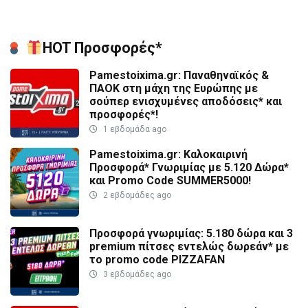
HOT Προσφορές*
Pamestoixima.gr: Παναθηναϊκός &
ΠΑΟΚ στη μάχη της Ευρώπης με
σούπερ ενισχυμένες αποδόσεις* και
προσφορές*!
1 εβδομάδα ago
Pamestoixima.gr: Καλοκαιρινή
Προσφορά* Γνωριμίας με 5.120 Δώρα*
και Promo Code SUMMER5000!
2 εβδομάδες ago
Προσφορά γνωριμίας: 5.180 δώρα και 3
premium πίτσες εντελώς δωρεάν* με
το promo code PIZZAFAN
3 εβδομάδες ago