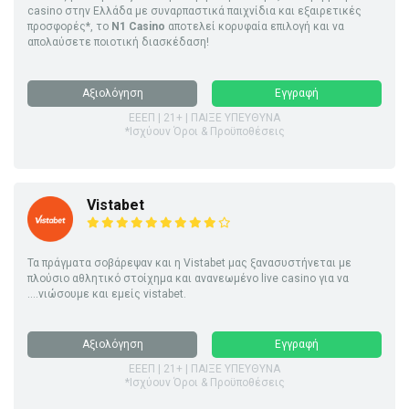
casino στην Ελλάδα με συναρπαστικά παιχνίδια και εξαιρετικές
προσφορές*, το
N1 Casino
αποτελεί κορυφαία επιλογή και να
απολαύσετε ποιοτική διασκέδαση!
Αξιολόγηση
Εγγραφή
ΕΕΕΠ | 21+ | ΠΑΙΞΕ ΥΠΕΥΘΥΝΑ
*Ισχύουν Όροι & Προϋποθέσεις
Vistabet
Τα πράγματα σοβάρεψαν και η Vistabet μας ξανασυστήνεται με
πλούσιο αθλητικό στοίχημα και ανανεωμένο live casino για να
....νιώσουμε και εμείς vistabet.
Αξιολόγηση
Εγγραφή
ΕΕΕΠ | 21+ | ΠΑΙΞΕ ΥΠΕΥΘΥΝΑ
*Ισχύουν Όροι & Προϋποθέσεις