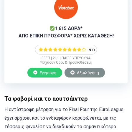
1.615 ΔΩΡΑ*
ΑΠΟ ΕΠΙΚΗ ΠΡΟΣΦΟΡΑ* ΧΩΡΙΣ ΚΑΤΑΘΕΣΗ!
9.0
ΕΕΕΠ | 21+ | ΠΑΙΞΕ ΥΠΕΥΘΥΝΑ
*Ισχύουν Όροι & Προϋποθέσεις
Εγγραφή
Αξιολόγηση
Τα φαβορί και το αουτσάιντερ
Η αντίστροφη μέτρηση για το Final Four της EuroLeague
έχει αρχίσει και το ενδιαφέρον κορυφώνεται, με τις
τέσσερις φιναλίστ να διεκδικούν το σημαντικότερο