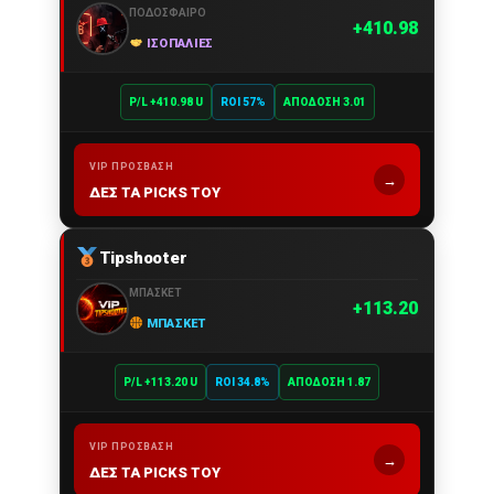
ΠΟΔΌΣΦΑΙΡΟ
410.98
ΙΣΟΠΑΛΊΕΣ
P/L +410.98 U
ROI 57%
ΑΠΌΔΟΣΗ 3.01
VIP ΠΡΌΣΒΑΣΗ
→
ΔΕΣ ΤΑ PICKS ΤΟΥ
Tipshooter
ΜΠΆΣΚΕΤ
113.20
ΜΠΆΣΚΕΤ
P/L +113.20 U
ROI 34.8%
ΑΠΌΔΟΣΗ 1.87
VIP ΠΡΌΣΒΑΣΗ
→
ΔΕΣ ΤΑ PICKS ΤΟΥ