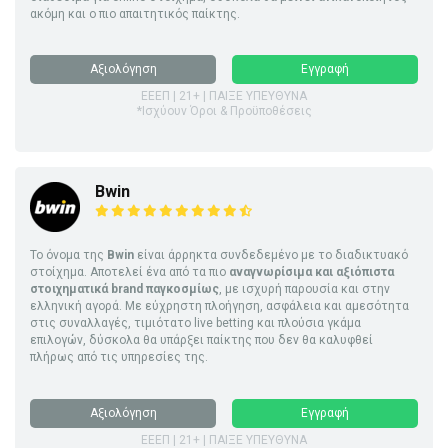
ακόμη και ο πιο απαιτητικός παίκτης.
Αξιολόγηση
Εγγραφή
ΕΕΕΠ | 21+ | ΠΑΙΞΕ ΥΠΕΥΘΥΝΑ
*Ισχύουν Όροι & Προϋποθέσεις
Bwin
Το όνομα της
Bwin
είναι άρρηκτα συνδεδεμένο με το διαδικτυακό
στοίχημα. Αποτελεί ένα από τα πιο
αναγνωρίσιμα και αξιόπιστα
στοιχηματικά brand παγκοσμίως
, με ισχυρή παρουσία και στην
ελληνική αγορά. Με εύχρηστη πλοήγηση, ασφάλεια και αμεσότητα
στις συναλλαγές, τιμιότατο live betting και πλούσια γκάμα
επιλογών, δύσκολα θα υπάρξει παίκτης που δεν θα καλυφθεί
πλήρως από τις υπηρεσίες της.
Αξιολόγηση
Εγγραφή
ΕΕΕΠ | 21+ | ΠΑΙΞΕ ΥΠΕΥΘΥΝΑ