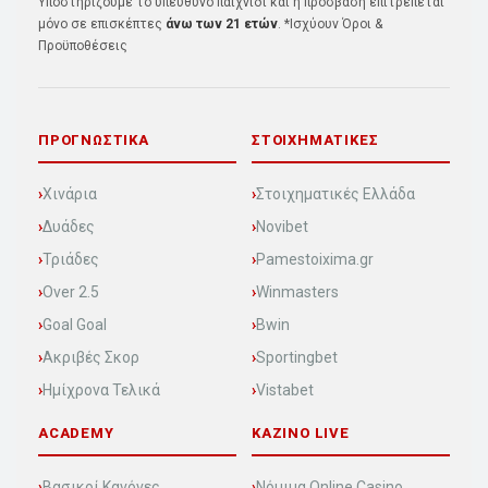
Υποστηρίζουμε το υπεύθυνο παιχνίδι και η πρόσβαση επιτρέπεται
μόνο σε επισκέπτες
άνω των 21 ετών
. *Ισχύουν Όροι &
Προϋποθέσεις
ΠΡΟΓΝΩΣΤΙΚΆ
ΣΤΟΙΧΗΜΑΤΙΚΈΣ
Χινάρια
Στοιχηματικές Ελλάδα
Δυάδες
Novibet
Τριάδες
Pamestoixima.gr
Over 2.5
Winmasters
Goal Goal
Bwin
Ακριβές Σκορ
Sportingbet
Ημίχρονα Τελικά
Vistabet
ACADEMY
KAZINO LIVE
Βασικοί Κανόνες
Νόμιμα Online Casino