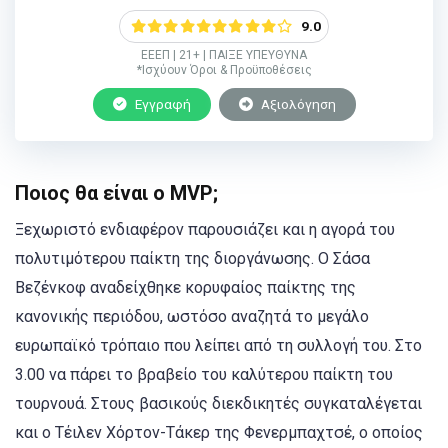
9.0
ΕΕΕΠ | 21+ | ΠΑΙΞΕ ΥΠΕΥΘΥΝΑ
*Ισχύουν Όροι & Προϋποθέσεις
Εγγραφή
Αξιολόγηση
Ποιος θα είναι ο ΜVP;
Ξεχωριστό ενδιαφέρον παρουσιάζει και η αγορά του
πολυτιμότερου παίκτη της διοργάνωσης. Ο Σάσα
Βεζένκοφ αναδείχθηκε κορυφαίος παίκτης της
κανονικής περιόδου, ωστόσο αναζητά το μεγάλο
ευρωπαϊκό τρόπαιο που λείπει από τη συλλογή του. Στο
3.00 να πάρει το βραβείο του καλύτερου παίκτη του
τουρνουά. Στους βασικούς διεκδικητές συγκαταλέγεται
και ο Τέιλεν Χόρτον-Τάκερ της Φενερμπαχτσέ, ο οποίος