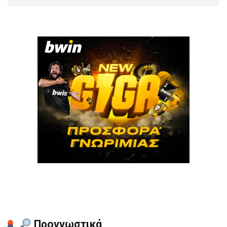
Προγνωστικά