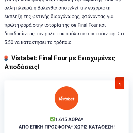
άλλη πλευρά, η Βαλένθια αποτελεί την ευχάριστη
έκπληξη της φετινής διοργάνωσης, φτάνοντας για
πρώτη φορά στην ιστορία της σε Final Four και
διεκδικώντας τον ρόλο του απόλυτου αουτσάιντερ. Στο
5.50 να κατακτήσει το τρόπαιο.
Vistabet: Final Four με Ενισχυμένες
Αποδόσεις!
1
1.615 ΔΩΡΑ*
ΑΠΟ ΕΠΙΚΗ ΠΡΟΣΦΟΡΑ* ΧΩΡΙΣ ΚΑΤΑΘΕΣΗ!