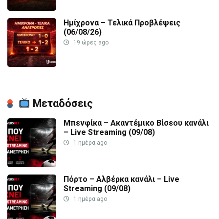
Ημίχρονα – Τελικά Προβλέψεις
(06/08/26)
19 ώρες ago
Μεταδόσεις
Μπενφίκα – Ακαντέμικο Βίσεου κανάλι
– Live Streaming (09/08)
1 ημέρα ago
Πόρτο – Αλβέρκα κανάλι – Live
Streaming (09/08)
1 ημέρα ago