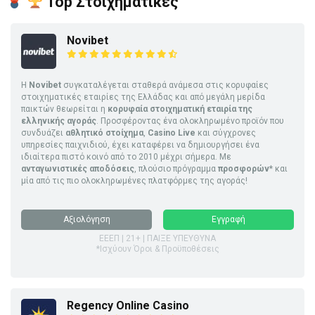
Top Στοιχηματικές
Novibet
Η
Novibet
συγκαταλέγεται σταθερά ανάμεσα στις κορυφαίες
στοιχηματικές εταιρίες της Ελλάδας και από μεγάλη μερίδα
παικτών θεωρείται η
κορυφαία στοιχηματική εταιρία της
ελληνικής αγοράς
. Προσφέροντας ένα ολοκληρωμένο προϊόν που
συνδυάζει
αθλητικό στοίχημα
,
Casino Live
και σύγχρονες
υπηρεσίες παιχνιδιού, έχει καταφέρει να δημιουργήσει ένα
ιδιαίτερα πιστό κοινό από το 2010 μέχρι σήμερα. Με
ανταγωνιστικές αποδόσεις
, πλούσιο πρόγραμμα
προσφορών
* και
μία από τις πιο ολοκληρωμένες πλατφόρμες της αγοράς!
Αξιολόγηση
Εγγραφή
ΕΕΕΠ | 21+ | ΠΑΙΞΕ ΥΠΕΥΘΥΝΑ
*Ισχύουν Όροι & Προϋποθέσεις
Regency Online Casino