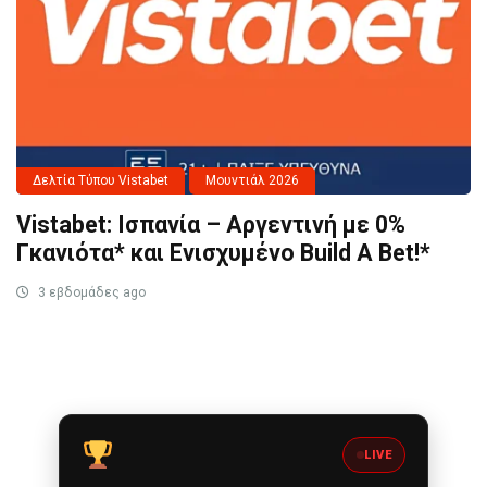
Δελτία Τύπου Vistabet
Μουντιάλ 2026
Vistabet: Ισπανία – Αργεντινή με 0%
Γκανιότα* και Ενισχυμένο Build A Bet!*
3 εβδομάδες ago
LIVE