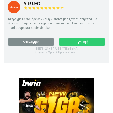
Vistabet
Τα πράγματα σοβάρεψαν και η Vistabet μας ξανασυστήνεται με
πλούσιο αθλητικό στοίχημα και ανανεωμένο live casino για να
....νιώσουμε και εμείς vistabet.
Αξιολόγηση
Εγγραφή
ΕΕΕΠ | 21+ | ΠΑΙΞΕ ΥΠΕΥΘΥΝΑ
*Ισχύουν Όροι & Προϋποθέσεις