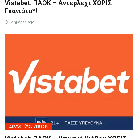
Vistabet: ΠΑΟΚ – Άντερλεχτ ΧΩΡΙΣ
Γκανιότα*!
2 ημέρες ago
Δελτία Τύπου Vistabet