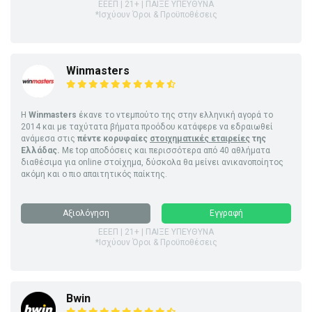
ΕΕΕΠ | 21+ | ΠΑΙΞΕ ΥΠΕΥΘΥΝΑ
*Ισχύουν Όροι & Προϋποθέσεις
Winmasters
Η
Winmasters
έκανε το ντεμπούτο της στην ελληνική αγορά το
2014 και με ταχύτατα βήματα προόδου κατάφερε να εδραιωθεί
ανάμεσα στις
πέντε κορυφαίες
στοιχηματικές εταιρείες
της
Ελλάδας.
Με top αποδόσεις και περισσότερα από 40 αθλήματα
διαθέσιμα για online στοίχημα, δύσκολα θα μείνει ανικανοποίητος
ακόμη και ο πιο απαιτητικός παίκτης.
Αξιολόγηση
Εγγραφή
ΕΕΕΠ | 21+ | ΠΑΙΞΕ ΥΠΕΥΘΥΝΑ
*Ισχύουν Όροι & Προϋποθέσεις
Bwin