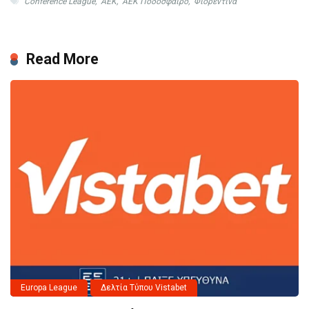
Conference League
,
ΑΕΚ
,
ΑΕΚ Ποδόσφαιρο
,
Φιορεντίνα
Read More
Europa League
Δελτία Τύπου Vistabet