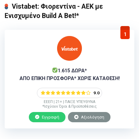
Vistabet: Φιορεντίνα - ΑΕΚ με
Ενισχυμένο Build A Bet!*
1
1.615 ΔΩΡΑ*
ΑΠΟ ΕΠΙΚΗ ΠΡΟΣΦΟΡΑ* ΧΩΡΙΣ ΚΑΤΑΘΕΣΗ!
9.0
ΕΕΕΠ | 21+ | ΠΑΙΞΕ ΥΠΕΥΘΥΝΑ
*Ισχύουν Όροι & Προϋποθέσεις
Εγγραφή
Αξιολόγηση