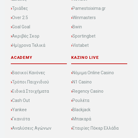
Τριάδες
Pamestoixima.gr
Over 2.5
Winmasters
Goal Goal
Bwin
Ακριβές Σκορ
Sportingbet
Ημίχρονα Τελικά
Vistabet
ACADEMY
KAZINO LIVE
Βασικοί Κανόνες
Νόμιμα Online Casino
Τρόποι Παιχνιδιού
N1 Casino
Ειδικά Στοιχήματα
Regency Casino
Cash Out
Ρουλέτα
Yankee
Blackjack
Γκανιότα
Μπακαρά
Αναλύσεις Αγώνων
Εταιρίες Πόκερ Ελλάδα