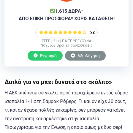
1.615 ΔΩΡΑ*
ΑΠΟ ΕΠΙΚΗ ΠΡΟΣΦΟΡΑ* ΧΩΡΙΣ ΚΑΤΑΘΕΣΗ!
9.0
ΕΕΕΠ | 21+ | ΠΑΙΞΕ ΥΠΕΥΘΥΝΑ
*Ισχύουν Όροι & Προϋποθέσεις
Εγγραφή
Αξιολόγηση
Διπλό για να μπει δυνατά στο «κόλπο»
Η ΑΕΚ υπέπεσε σε γκέλα, αφού παραχώρησε εντός έδρας
ισοπαλία 1-1 στη Σάμροκ Ρόβερς. Τι και αν είχε 30 σουτ,
τι και αν έχασε πολλές ευκαιρίες, δεν μπόρεσε να κάνει
την ανατροπή και αρκέστηκε στην ισοπαλία.
Πισωγύρισμα για την Ένωση, η οποία όμως με δυο σερί