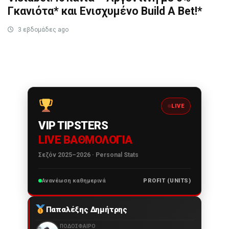
Γκανιότα* και Ενισχυμένο Build A Bet!*
3 εβδομάδες ago
LIVE
VIP TIPSTERS
LIVE ΒΑΘΜΟΛΟΓΊΑ
Σεζόν 2025–2026 · Personal Stats
Ανανέωση καθημερινά
PROFIT (UNITS)
Παπαλέξης Δημήτρης
ΠΟΔΌΣΦΑΙΡΟ