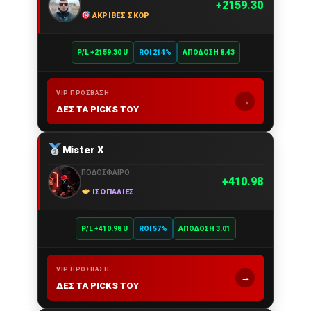
2159.30
ΑΚΡΙΒΈΣ ΣΚΟΡ
P/L +2159.30 U
ROI 214%
ΑΠΌΔΟΣΗ 8.43
VIP ΠΡΌΣΒΑΣΗ
→
ΔΕΣ ΤΑ PICKS ΤΟΥ
Mister X
ΠΟΔΌΣΦΑΙΡΟ
410.98
ΙΣΟΠΑΛΊΕΣ
P/L +410.98 U
ROI 57%
ΑΠΌΔΟΣΗ 3.01
VIP ΠΡΌΣΒΑΣΗ
→
ΔΕΣ ΤΑ PICKS ΤΟΥ