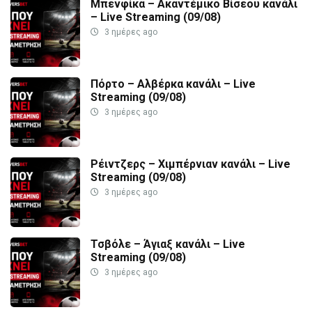
Μπενφίκα – Ακαντέμικο Βίσεου κανάλι
– Live Streaming (09/08)
3 ημέρες ago
Πόρτο – Αλβέρκα κανάλι – Live
Streaming (09/08)
3 ημέρες ago
Ρέιντζερς – Χιμπέρνιαν κανάλι – Live
Streaming (09/08)
3 ημέρες ago
Τσβόλε – Άγιαξ κανάλι – Live
Streaming (09/08)
3 ημέρες ago