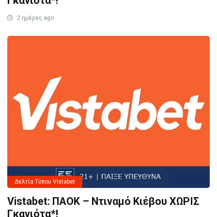
Γκανιότα*!
2 ημέρες ago
Δελτία Τύπου Vistabet
Vistabet: ΠΑΟΚ – Ντιναμό Κιέβου ΧΩΡΙΣ
Γκανιότα*!