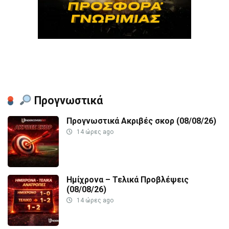
Προγνωστικά
Προγνωστικά Ακριβές σκορ (08/08/26)
14 ώρες ago
Ημίχρονα – Τελικά Προβλέψεις
(08/08/26)
14 ώρες ago