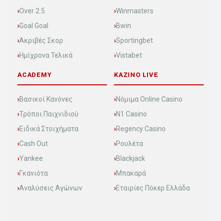
Over 2.5
Winmasters
Goal Goal
Bwin
Ακριβές Σκορ
Sportingbet
Ημίχρονα Τελικά
Vistabet
ACADEMY
KAZINO LIVE
Βασικοί Κανόνες
Νόμιμα Online Casino
Τρόποι Παιχνιδιού
N1 Casino
Ειδικά Στοιχήματα
Regency Casino
Cash Out
Ρουλέτα
Yankee
Blackjack
Γκανιότα
Μπακαρά
Αναλύσεις Αγώνων
Εταιρίες Πόκερ Ελλάδα