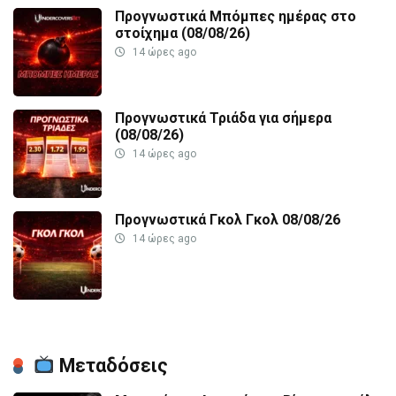
Προγνωστικά Μπόμπες ημέρας στο
στοίχημα (08/08/26)
14 ώρες ago
Προγνωστικά Τριάδα για σήμερα
(08/08/26)
14 ώρες ago
Προγνωστικά Γκολ Γκολ 08/08/26
14 ώρες ago
Μεταδόσεις