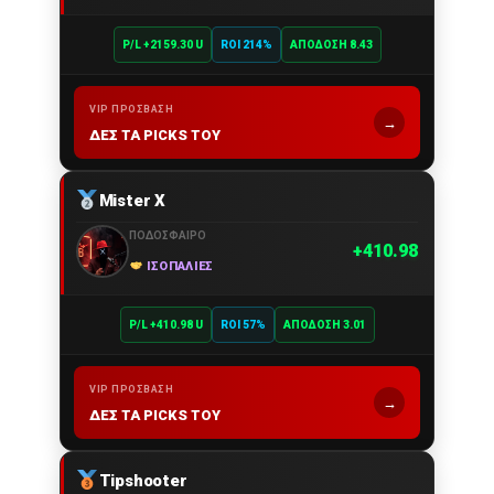
P/L +2159.30 U
ROI 214%
ΑΠΌΔΟΣΗ 8.43
VIP ΠΡΌΣΒΑΣΗ
→
ΔΕΣ ΤΑ PICKS ΤΟΥ
Mister X
ΠΟΔΌΣΦΑΙΡΟ
410.98
ΙΣΟΠΑΛΊΕΣ
P/L +410.98 U
ROI 57%
ΑΠΌΔΟΣΗ 3.01
VIP ΠΡΌΣΒΑΣΗ
→
ΔΕΣ ΤΑ PICKS ΤΟΥ
Tipshooter