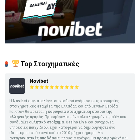
Top Στοιχηματικές
Novibet
Η
Novibet
συγκαταλέγεται σταθερά ανάμεσα στις κορυφαίες
στοιχηματικές εταιρίες της Ελλάδας και από μεγάλη μερίδα
παικτών θεωρείται η
κορυφαία στοιχηματική εταιρία της
ελληνικής αγοράς
. Προσφέροντας ένα ολοκληρωμένο προϊόν που
συνδυάζει
αθλητικό στοίχημα
,
Casino Live
και σύγχρονες
υπηρεσίες παιχνιδιού, έχει καταφέρει να δημιουργήσει ένα
ιδιαίτερα πιστό κοινό από το 2010 μέχρι σήμερα. Με
ανταγωνιστικές αποδόσεις
, πλούσιο πρόγραμμα
προσφορών
* και