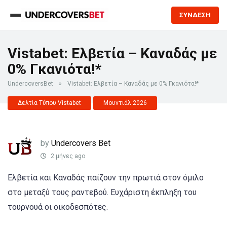
ΣΥΝΔΕΣΗ
Vistabet: Ελβετία – Καναδάς με
0% Γκανιότα!*
UndercoversBet
»
Vistabet: Ελβετία – Καναδάς με 0% Γκανιότα!*
Δελτία Τύπου Vistabet
Μουντιάλ 2026
by
Undercovers Bet
2 μήνες ago
Ελβετία και Καναδάς παίζουν την πρωτιά στον όμιλο
στο μεταξύ τους ραντεβού. Ευχάριστη έκπληξη του
τουρνουά οι οικοδεσπότες.