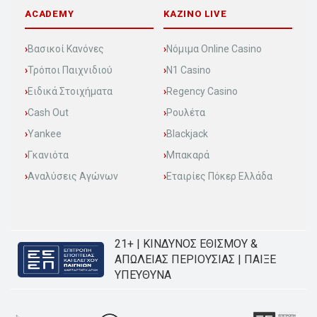
ACADEMY
KAZINO LIVE
Βασικοί Κανόνες
Νόμιμα Online Casino
Τρόποι Παιχνιδιού
N1 Casino
Ειδικά Στοιχήματα
Regency Casino
Cash Out
Ρουλέτα
Yankee
Blackjack
Γκανιότα
Μπακαρά
Αναλύσεις Αγώνων
Εταιρίες Πόκερ Ελλάδα
21+ | ΚΙΝΔΥΝΟΣ ΕΘΙΣΜΟΥ &
ΑΠΩΛΕΙΑΣ ΠΕΡΙΟΥΣΙΑΣ | ΠΑΙΞΕ
ΥΠΕΥΘΥΝΑ