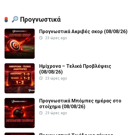
Προγνωστικά
Προγνωστικά Ακριβές σκορ (08/08/26)
23 ώρες ago
Ημίχρονα – Τελικά Προβλέψεις
(08/08/26)
23 ώρες ago
Προγνωστικά Μπόμπες ημέρας στο
στοίχημα (08/08/26)
23 ώρες ago