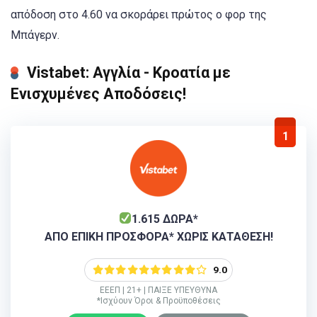
απόδοση στο 4.60 να σκοράρει πρώτος ο φορ της
Μπάγερν.
Vistabet: Αγγλία - Κροατία με
Ενισχυμένες Αποδόσεις!
1
1.615 ΔΩΡΑ*
ΑΠΟ ΕΠΙΚΗ ΠΡΟΣΦΟΡΑ* ΧΩΡΙΣ ΚΑΤΑΘΕΣΗ!
9.0
ΕΕΕΠ | 21+ | ΠΑΙΞΕ ΥΠΕΥΘΥΝΑ
*Ισχύουν Όροι & Προϋποθέσεις