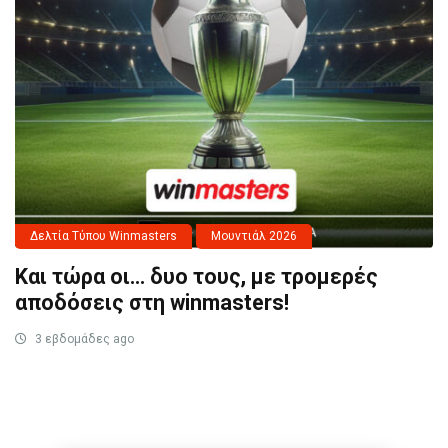
Δελτία Τύπου Winmasters
Μουντιάλ 2026
Και τώρα οι… δυο τους, με τρομερές
αποδόσεις στη winmasters!
3 εβδομάδες ago