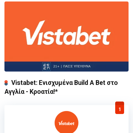
Vistabet: Ενισχυμένα Build A Bet στο
Αγγλία - Κροατία!*
1