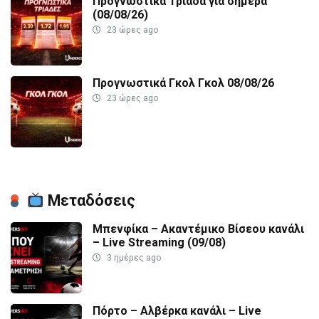
Προγνωστικά Τριάδα για σήμερα
(08/08/26)
23 ώρες ago
Προγνωστικά Γκολ Γκολ 08/08/26
23 ώρες ago
Μεταδόσεις
Μπενφίκα – Ακαντέμικο Βίσεου κανάλι
– Live Streaming (09/08)
3 ημέρες ago
Πόρτο – Αλβέρκα κανάλι – Live