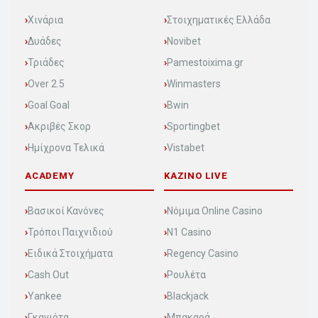
Χινάρια
Στοιχηματικές Ελλάδα
Δυάδες
Novibet
Τριάδες
Pamestoixima.gr
Over 2.5
Winmasters
Goal Goal
Bwin
Ακριβές Σκορ
Sportingbet
Ημίχρονα Τελικά
Vistabet
ACADEMY
KAZINO LIVE
Βασικοί Κανόνες
Νόμιμα Online Casino
Τρόποι Παιχνιδιού
N1 Casino
Ειδικά Στοιχήματα
Regency Casino
Cash Out
Ρουλέτα
Yankee
Blackjack
Γκανιότα
Μπακαρά