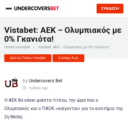
ΣΥΝΔΕΣΗ
Vistabet: ΑΕΚ – Ολυμπιακός με
0% Γκανιότα!
UndercoversBet
»
Vistabet: ΑΕΚ – Ολυμπιακός με 0% Γκανιότα!
Δελτία Τύπου Vistabet
Σούπερ Λιγκ
by
Undercovers Bet
3 μήνες ago
Η ΑΕΚ θα κάνει φιέστα τίτλου, την ώρα που ο
Ολυμπιακός και ο ΠΑΟΚ «καίγονται» για το εισιτήριο της
2η θέσης.