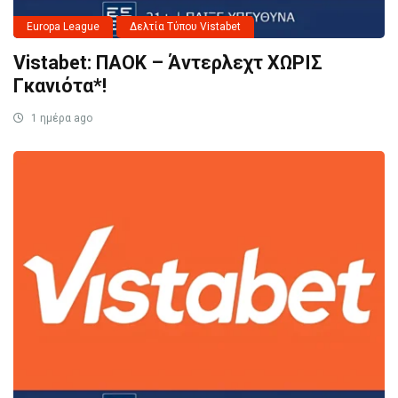
Europa League
Δελτία Τύπου Vistabet
Vistabet: ΠΑΟΚ – Άντερλεχτ ΧΩΡΙΣ
Γκανιότα*!
1 ημέρα ago