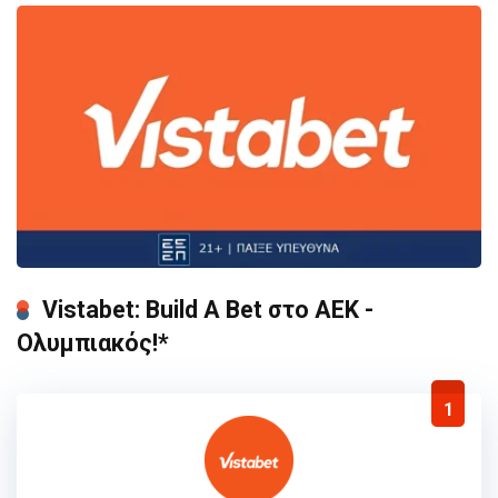
Vistabet: Build A Bet στο ΑΕΚ -
Ολυμπιακός!*
1