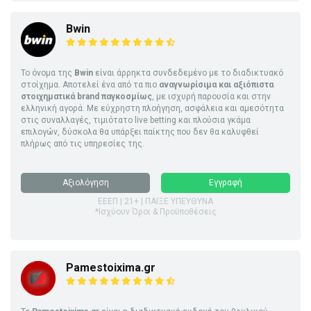
Bwin
Το όνομα της
Bwin
είναι άρρηκτα συνδεδεμένο με το διαδικτυακό
στοίχημα. Αποτελεί ένα από τα πιο
αναγνωρίσιμα και αξιόπιστα
στοιχηματικά brand παγκοσμίως
, με ισχυρή παρουσία και στην
ελληνική αγορά. Με εύχρηστη πλοήγηση, ασφάλεια και αμεσότητα
στις συναλλαγές, τιμιότατο live betting και πλούσια γκάμα
επιλογών, δύσκολα θα υπάρξει παίκτης που δεν θα καλυφθεί
πλήρως από τις υπηρεσίες της.
Αξιολόγηση
Εγγραφή
ΕΕΕΠ | 21+ | ΠΑΙΞΕ ΥΠΕΥΘΥΝΑ
*Ισχύουν Όροι & Προϋποθέσεις
Pamestoixima.gr