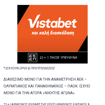
*
ΙΣΧΥΟΥΝ ΟΡΟΙ & ΠΡΟΫΠΟΘΕΣΕΙΣ
ΔΙΑΘΕΣΙΜΟ ΜΟΝΟ ΓΙΑ ΤΗΝ ΑΝΑΜΕΤΡΗΣΗ ΑΕΚ –
ΟΛΥΜΠΙΑΚΟΣ ΚΑΙ ΠΑΝΑΘΗΝΑΪΚΟΣ – ΠΑΟΚ. ΙΣΧΥΕΙ
ΜΟΝΟ ΓΙΑ ΤΗΝ ΑΓΟΡΑ «ΝΙΚΗΤΗΣ ΑΓΩΝΑ».
21+ | ΑΡΜΟΔΙΟΣ ΡΥΘΜΙΣΤΗΣ ΕΕΕΠ | ΚΙΝΔΥΝΟΣ ΕΘΙΣΜΟΥ &