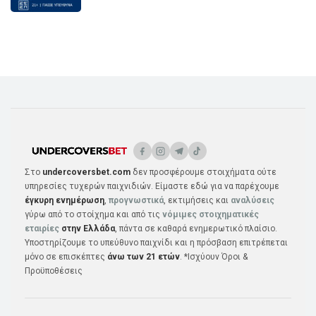
Στο
undercoversbet.com
δεν προσφέρουμε στοιχήματα ούτε
υπηρεσίες τυχερών παιχνιδιών. Είμαστε εδώ για να παρέχουμε
έγκυρη ενημέρωση
,
προγνωστικά
, εκτιμήσεις και
αναλύσεις
γύρω από το στοίχημα και από τις
νόμιμες στοιχηματικές
εταιρίες
στην Ελλάδα
, πάντα σε καθαρά ενημερωτικό πλαίσιο.
Υποστηρίζουμε το υπεύθυνο παιχνίδι και η πρόσβαση επιτρέπεται
μόνο σε επισκέπτες
άνω των 21 ετών
. *Ισχύουν Όροι &
Προϋποθέσεις