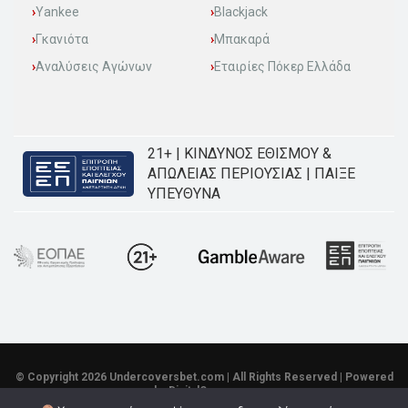
Yankee
Blackjack
Γκανιότα
Μπακαρά
Αναλύσεις Αγώνων
Εταιρίες Πόκερ Ελλάδα
21+ | ΚΙΝΔΥΝΟΣ ΕΘΙΣΜΟΥ &
ΑΠΩΛΕΙΑΣ ΠΕΡΙΟΥΣΙΑΣ | ΠΑΙΞΕ
ΥΠΕΥΘΥΝΑ
© Copyright 2026 Undercoversbet.com | All Rights Reserved | Powered
by
DigitalOwners.gr