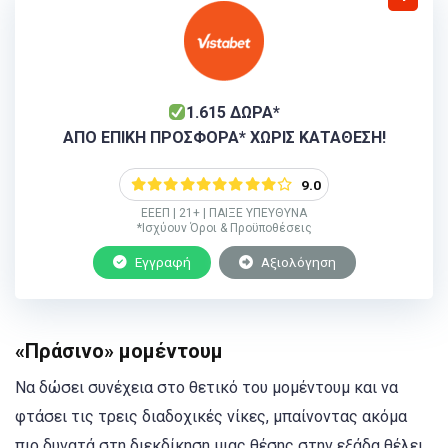
1.615 ΔΩΡΑ*
ΑΠΟ ΕΠΙΚΗ ΠΡΟΣΦΟΡΑ* ΧΩΡΙΣ ΚΑΤΑΘΕΣΗ!
9.0
ΕΕΕΠ | 21+ | ΠΑΙΞΕ ΥΠΕΥΘΥΝΑ
*Ισχύουν Όροι & Προϋποθέσεις
Εγγραφή
Αξιολόγηση
«Πράσινο» μομέντουμ
Να δώσει συνέχεια στο θετικό του μομέντουμ και να
φτάσει τις τρεις διαδοχικές νίκες, μπαίνοντας ακόμα
πιο δυνατά στη διεκδίκηση μιας θέσης στην εξάδα θέλει