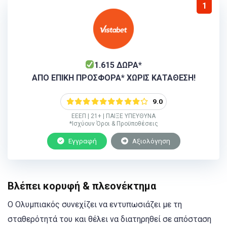
1
1.615 ΔΩΡΑ*
ΑΠΟ ΕΠΙΚΗ ΠΡΟΣΦΟΡΑ* ΧΩΡΙΣ ΚΑΤΑΘΕΣΗ!
9.0
ΕΕΕΠ | 21+ | ΠΑΙΞΕ ΥΠΕΥΘΥΝΑ
*Ισχύουν Όροι & Προϋποθέσεις
Εγγραφή
Αξιολόγηση
Βλέπει κορυφή & πλεονέκτημα
Ο Ολυμπιακός συνεχίζει να εντυπωσιάζει με τη
σταθερότητά του και θέλει να διατηρηθεί σε απόσταση