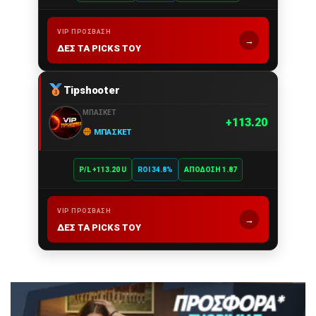
VIP ΠΡΌΣΒΑΣΗ
→
ΔΕΣ ΤΑ PICKS ΤΟΥ
Tipshooter
ΜΠΆΣΚΕΤ
113.20
ΜΠΆΣΚΕΤ
P/L +113.20 U
ROI 34.8%
ΑΠΌΔΟΣΗ 1.87
VIP ΠΡΌΣΒΑΣΗ
→
ΔΕΣ ΤΑ PICKS ΤΟΥ