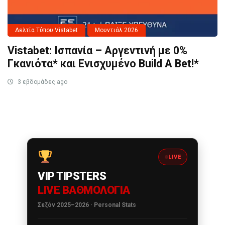
Δελτία Τύπου Vistabet
Μουντιάλ 2026
Vistabet: Ισπανία – Αργεντινή με 0%
Γκανιότα* και Ενισχυμένο Build A Bet!*
3 εβδομάδες ago
LIVE
VIP TIPSTERS
LIVE ΒΑΘΜΟΛΟΓΊΑ
Σεζόν 2025–2026 · Personal Stats