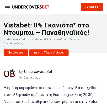
ΣΥΝΔΕΣΗ
Vistabet: 0% Γκανιότα* στο
Nτουμπάι – Παναθηναϊκός!
UndercoversBet
»
Vistabet: 0% Γκανιότα* στο Nτουμπάι –
Παναθηναϊκός!
Euroleague
Δελτία Τύπου Vistabet
by
Undercovers Bet
5 μήνες ago
Η δράση κορυφώνεται απόψε με δύο μεγάλα παιχνίδια
των ελληνικών ομάδων στη EuroLeague. Στις 20:30,
Ντουμπάι και Παναθηναϊκός κοντράρονται στην Zetra