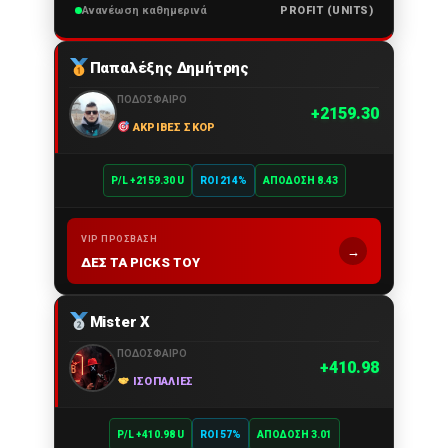
Ανανέωση καθημερινά
PROFIT (UNITS)
Παπαλέξης Δημήτρης
ΠΟΔΌΣΦΑΙΡΟ
2159.30
ΑΚΡΙΒΈΣ ΣΚΟΡ
P/L +2159.30 U
ROI 214%
ΑΠΌΔΟΣΗ 8.43
VIP ΠΡΌΣΒΑΣΗ
→
ΔΕΣ ΤΑ PICKS ΤΟΥ
Mister X
ΠΟΔΌΣΦΑΙΡΟ
410.98
ΙΣΟΠΑΛΊΕΣ
P/L +410.98 U
ROI 57%
ΑΠΌΔΟΣΗ 3.01