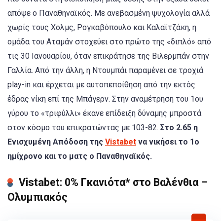
απόψε ο Παναθηναϊκός. Με ανεβασμένη ψυχολογία αλλά
χωρίς τους Χολμς, Ρογκαβόπουλο και Καλαϊτζάκη, η
ομάδα του Αταμάν στοχεύει στο πρώτο της «διπλό» από
τις 30 Ιανουαρίου, όταν επικράτησε της Βιλερμπάν στην
Γαλλία. Από την άλλη, η Ντουμπάι παραμένει σε τροχιά
play-in και έρχεται με αυτοπεποίθηση από την εκτός
έδρας νίκη επί της Μπάγερν. Στην αναμέτρηση του 1ου
γύρου το «τριφύλλι» έκανε επίδειξη δύναμης μπροστά
στον κόσμο του επικρατώντας με 103-82.
Στο 2.65 η
Ενισχυμένη Απόδοση της
Vistabet
να νικήσει το 1ο
ημίχρονο και το ματς ο Παναθηναϊκός.
Vistabet: 0% Γκανιότα* στο Βαλένθια –
Ολυμπιακός