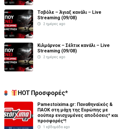
Τσβόλε – Άγιαξ κανάλι – Live
Streaming (09/08)
2 ημέρες ago
Κιλμάρνοκ – Σέλτικ κανάλι – Live
Streaming (09/08)
2 ημέρες ago
HOT Προσφορές*
Pamestoixima.gr: Παναθηναϊκός &
ΠΑΟΚ στη μάχη της Ευρώπης με
σούπερ ενισχυμένες αποδόσεις* και
προσφορές*!
1 εβδομάδα ago