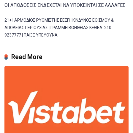
ΟΙ ΑΠΟΔΟΣΕΙΣ ΕΝΔΕΧΕΤΑΙ ΝΑ ΥΠΟΚΕΙΝΤΑΙ ΣΕ ΑΛΛΑΓΕΣ
21+ | ΑΡΜΟΔΙΟΣ ΡΥΘΜΙΣΤΗΣ ΕΕΕΠ | ΚΙΝΔΥΝΟΣ ΕΘΙΣΜΟΥ &
ΑΠΩΛΕΙΑΣ ΠΕΡΙΟΥΣΙΑΣ | ΓΡΑΜΜΗ ΒΟΗΘΕΙΑΣ ΚΕΘΕΑ: 210
9237777 | ΠΑΙΞΕ ΥΠΕΥΘΥΝΑ
Read More