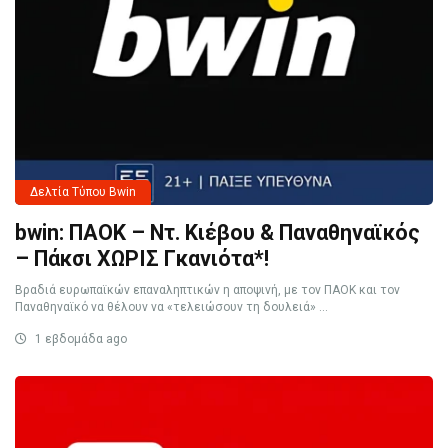
Δελτία Τύπου Bwin
bwin: ΠΑΟΚ – Ντ. Κιέβου & Παναθηναϊκός
– Πάκσι ΧΩΡΙΣ Γκανιότα*!
Βραδιά ευρωπαϊκών επαναληπτικών η αποψινή, με τον ΠΑΟΚ και τον
Παναθηναϊκό να θέλουν να «τελειώσουν τη δουλειά» ...
1 εβδομάδα ago