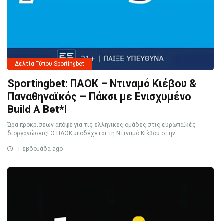
Δελτία Τύπου Sportingbet
Sportingbet: ΠΑΟΚ – Ντιναμό Κιέβου &
Παναθηναϊκός – Πάκσι με Ενισχυμένο
Build A Bet*!
Ώρα προκρίσεων απόψε για τις ελληνικές ομάδες στις ευρωπαϊκές
διοργανώσεις! Ο ΠΑΟΚ υποδέχεται τη Ντιναμό Κιέβου στην ...
1 εβδομάδα ago