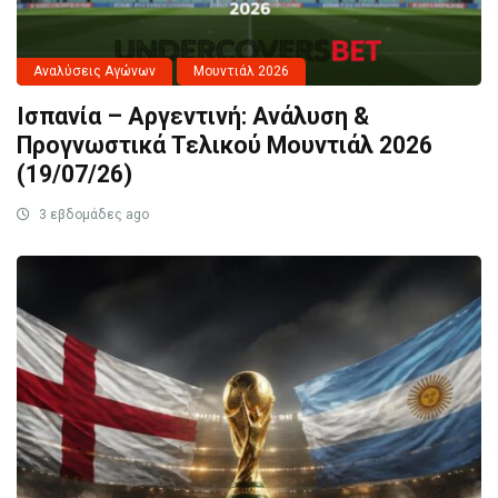
Αναλύσεις Αγώνων
Μουντιάλ 2026
Ισπανία – Αργεντινή: Ανάλυση &
Προγνωστικά Τελικού Μουντιάλ 2026
(19/07/26)
3 εβδομάδες ago