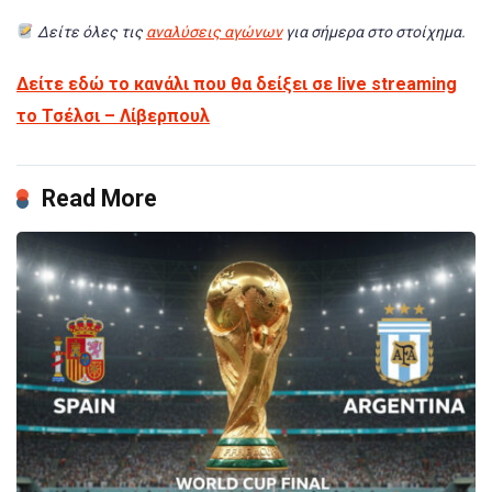
Δείτε όλες τις
αναλύσεις αγώνων
για σήμερα στο στοίχημα.
Δείτε εδώ το κανάλι που θα δείξει σε live streaming
το Τσέλσι – Λίβερπουλ
Read More