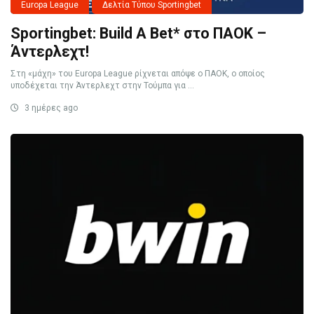
Europa League
Δελτία Τύπου Sportingbet
Sportingbet: Build A Bet* στο ΠΑΟΚ –
Άντερλεχτ!
Στη «μάχη» του Europa League ρίχνεται απόψε ο ΠΑΟΚ, ο οποίος
υποδέχεται την Άντερλεχτ στην Τούμπα για ...
3 ημέρες ago