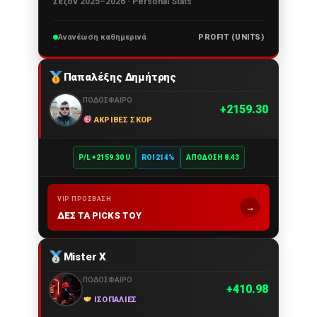
Σεζόν 2025–2026 · Personal Stats
Ανανέωση καθημερινά
PROFIT (UNITS)
Παπαλέξης Δημήτρης
ΠΟΔΌΣΦΑΙΡΟ
2159.30
ΑΚΡΙΒΈΣ ΣΚΟΡ
P/L +2159.30 U
ROI 214%
ΑΠΌΔΟΣΗ 8.43
VIP ΠΡΌΣΒΑΣΗ
→
ΔΕΣ ΤΑ PICKS ΤΟΥ
Mister X
ΠΟΔΌΣΦΑΙΡΟ
410.98
ΙΣΟΠΑΛΊΕΣ