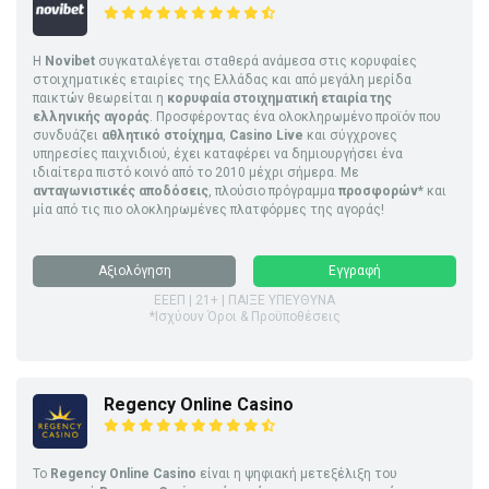
Η
Novibet
συγκαταλέγεται σταθερά ανάμεσα στις κορυφαίες
στοιχηματικές εταιρίες της Ελλάδας και από μεγάλη μερίδα
παικτών θεωρείται η
κορυφαία στοιχηματική εταιρία της
ελληνικής αγοράς
. Προσφέροντας ένα ολοκληρωμένο προϊόν που
συνδυάζει
αθλητικό στοίχημα
,
Casino Live
και σύγχρονες
υπηρεσίες παιχνιδιού, έχει καταφέρει να δημιουργήσει ένα
ιδιαίτερα πιστό κοινό από το 2010 μέχρι σήμερα. Με
ανταγωνιστικές αποδόσεις
, πλούσιο πρόγραμμα
προσφορών
* και
μία από τις πιο ολοκληρωμένες πλατφόρμες της αγοράς!
Αξιολόγηση
Εγγραφή
ΕΕΕΠ | 21+ | ΠΑΙΞΕ ΥΠΕΥΘΥΝΑ
*Ισχύουν Όροι & Προϋποθέσεις
Regency Online Casino
Το
Regency Online Casino
είναι η ψηφιακή μετεξέλιξη του