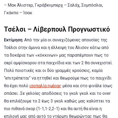
– Μακ Άλιστερ, Γκράβενμπερχ – Σαλάχ, Σομπόσλαι,
Γκάκπο – Ίσακ
Τσέλσι – Λίβερπουλ Προγνωστικό
Εκτίμηση
: Από την μία οι συνεχιζόμενες απουσίες της
Τσέλσι στην άμυνα και η έλλειψη του Άλισον κάτω από
τα δοκάρια των «κόκκινων» μας παραπέμπουν πως το
σερί αμφίσκορου στα παιχνίδια και των 2 θα συνεχιστεί.
Πολύ ποιοτικές και οι δύο γραμμές κρούσεις, καμία
“επιτρέπεται” να ηττηθεί και θεωρούμε πως το παιχνίδι
θα έχει πολύ
ισοπαλία ημέρας
μέσα και στο φινάλε ίσως
σπάσει…Σε γελοίες αποδόσεις το γκολ γκολ και το over
θα επιλέξουμε το 2 έως 3 γκολ καθώς μας καλύπτει τα
πιο πιθανά σκορ (1-1,1-2,2-1) και θα αυτή θα είναι η
επιλογή μας από αυτό το ντέρμπι θεωρώντας πως θα