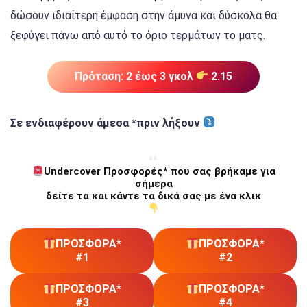
δώσουν ιδιαίτερη έμφαση στην άμυνα και δύσκολα θα
ξεφύγει πάνω από αυτό το όριο τερμάτων το ματς.
Πρόταση: 2 έως 3 γκολ
2.15
Σε ενδιαφέρουν άμεσα *πριν λήξουν
Undercover Προσφορές* που σας βρήκαμε για
σήμερα
δείτε τα και κάντε τα δικά σας με ένα κλικ
ΠΡΟΣΦΟΡΑ*
ΠΡΟΣΦΟΡΑ*
#1
#2
ΠΡΟΣΦΟΡΑ*
ΠΡΟΣΦΟΡΑ*
#3
#4