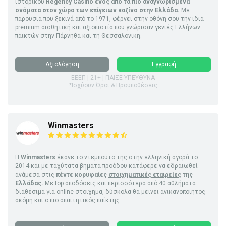
ιστορικού
Regency Casino ενός από τα πιο αναγνωρισμένα
ονόματα στον χώρο των επίγειων καζίνο στην Ελλάδα.
Με
παρουσία που ξεκινά από το 1971, φέρνει στην οθόνη σου την ίδια
premium αισθητική και αξιοπιστία που γνώρισαν γενιές Ελλήνων
παικτών στην Πάρνηθα και τη Θεσσαλονίκη.
Αξιολόγηση
Εγγραφή
ΕΕΕΠ | 21+ | ΠΑΙΞΕ ΥΠΕΥΘΥΝΑ
*Ισχύουν Όροι & Προϋποθέσεις
Winmasters
Η
Winmasters
έκανε το ντεμπούτο της στην ελληνική αγορά το
2014 και με ταχύτατα βήματα προόδου κατάφερε να εδραιωθεί
ανάμεσα στις
πέντε κορυφαίες
στοιχηματικές εταιρείες
της
Ελλάδας.
Με top αποδόσεις και περισσότερα από 40 αθλήματα
διαθέσιμα για online στοίχημα, δύσκολα θα μείνει ανικανοποίητος
ακόμη και ο πιο απαιτητικός παίκτης.