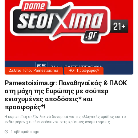
Δελτία Τύπου Pamestoixima
ΗΟΤ Προσφορές*
Pamestoixima.gr: Παναθηναϊκός & ΠΑΟΚ
στη μάχη της Ευρώπης με σούπερ
ενισχυμένες αποδόσεις* και
προσφορές*!
Η ευρωπαϊκή σεζόν ξεκινά δυναμικά για τις ελληνικές ομάδες και το
ενδιαφέρον χτυπάει «κόκκινο» στις κρίσιμες αναμετρήσεις ...
1 εβδομάδα ago