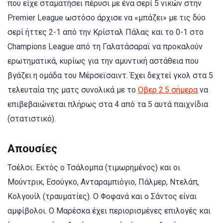
που είχε σταματήσει πέρυσι με ένα σερί 5 νικών στην
Premier League ωστόσο άρχισε να «μπάζει» με τις δύο
σερί ήττες 2-1 από την Κρίσταλ Πάλας και το 0-1 στο
Champions League από τη Γαλατάσαραϊ να προκαλούν
ερωτηματικά, κυρίως για την αμυντική αστάθεια που
βγάζει η ομάδα του Μέρσεϊσαιντ. Έχει δεχτεί γκολ στα 5
τελευταία της ματς συνολικά με το
Οβερ 2.5 σήμερα
να
επιβεβαιώνεται πλήρως στα 4 από τα 5 αυτά παιχνίδια
(στατιστικό).
Απουσίες
Τσέλσι: Εκτός ο Τσάλομπα (τιμωρημένος) και οι
Μούντρικ, Εσούγκο, Ανταραμπιόγιο, Πάλμερ, Ντελάπ,
Κολγουίλ (τραυματίες). Ο Φοφανά και ο Σάντος είναι
αμφίβολοι. Ο Μαρέσκα έχει περιορισμένες επιλογές και