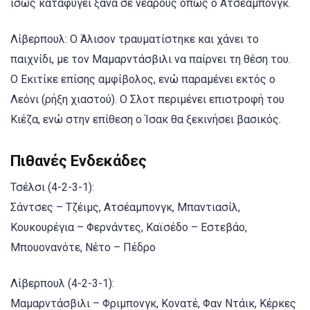
ίσως καταφύγει ξανά σε νεαρούς όπως ο Ατσέαμπονγκ.
Λίβερπουλ: Ο Άλισον τραυματίστηκε και χάνει το
παιχνίδι, με τον Μαμαρντάσβιλι να παίρνει τη θέση του.
Ο Εκιτίκε επίσης αμφίβολος, ενώ παραμένει εκτός ο
Λεόνι (ρήξη χιαστού). Ο Σλοτ περιμένει επιστροφή του
Κιέζα, ενώ στην επίθεση ο Ίσακ θα ξεκινήσει βασικός.
Πιθανές Ενδεκάδες
Τσέλσι (4-2-3-1):
Σάντσες – Τζέιμς, Ατσέαμπονγκ, Μπαντιασίλ,
Κουκουρέγια – Φερνάντες, Καϊσέδο – Εστεβάο,
Μπουονανότε, Νέτο – Πέδρο
Λίβερπουλ (4-2-3-1):
Μαμαρντάσβιλι – Φριμπονγκ, Κονατέ, Φαν Ντάικ, Κέρκες