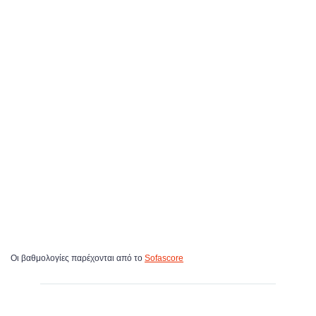
Οι βαθμολογίες παρέχονται από το
Sofascore