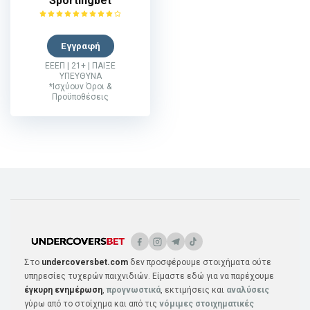
Sportingbet
Εγγραφή
ΕΕΕΠ | 21+ | ΠΑΙΞΕ
ΥΠΕΥΘΥΝΑ
*Ισχύουν Όροι &
Προϋποθέσεις
Στο
undercoversbet.com
δεν προσφέρουμε στοιχήματα ούτε
υπηρεσίες τυχερών παιχνιδιών. Είμαστε εδώ για να παρέχουμε
έγκυρη ενημέρωση
,
προγνωστικά
, εκτιμήσεις και
αναλύσεις
γύρω από το στοίχημα και από τις
νόμιμες στοιχηματικές