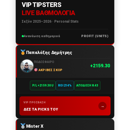
VIP TIPSTERS
LIVE ΒΑΘΜΟΛΟΓΊΑ
Σεζόν 2025–2026 · Personal Stats
Ανανέωση καθημερινά
PROFIT (UNITS)
Παπαλέξης Δημήτρης
ΠΟΔΌΣΦΑΙΡΟ
2159.30
ΑΚΡΙΒΈΣ ΣΚΟΡ
P/L +2159.30 U
ROI 214%
ΑΠΌΔΟΣΗ 8.43
VIP ΠΡΌΣΒΑΣΗ
→
ΔΕΣ ΤΑ PICKS ΤΟΥ
Mister X