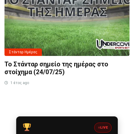
Στάνταρ Ημέρας
Το Στάνταρ σημείο της ημέρας στο
στοίχημα (24/07/25)
1 έτος ago
LIVE