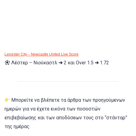
Leicester City – Newcastle United Live Score
Λέστερ – Νιούκαστλ
➔
2 και Over 1.5
➔
1.72
Μπορείτε να βλέπετε τα άρθρα των προηγούμενων
ημερών για να έχετε εικόνα των ποσοστών
επιβεβαίωσης και των αποδόσεων τους στο “στάνταρ”
της ημέρας.