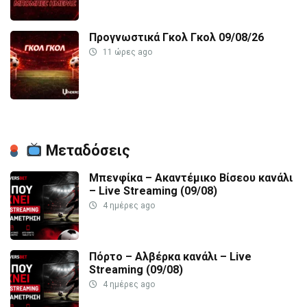
Προγνωστικά Γκολ Γκολ 09/08/26
11 ώρες ago
Μεταδόσεις
Μπενφίκα – Ακαντέμικο Βίσεου κανάλι
– Live Streaming (09/08)
4 ημέρες ago
Πόρτο – Αλβέρκα κανάλι – Live
Streaming (09/08)
4 ημέρες ago