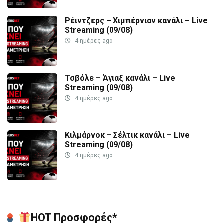
Ρέιντζερς – Χιμπέρνιαν κανάλι – Live
Streaming (09/08)
4 ημέρες ago
Τσβόλε – Άγιαξ κανάλι – Live
Streaming (09/08)
4 ημέρες ago
Κιλμάρνοκ – Σέλτικ κανάλι – Live
Streaming (09/08)
4 ημέρες ago
HOT Προσφορές*