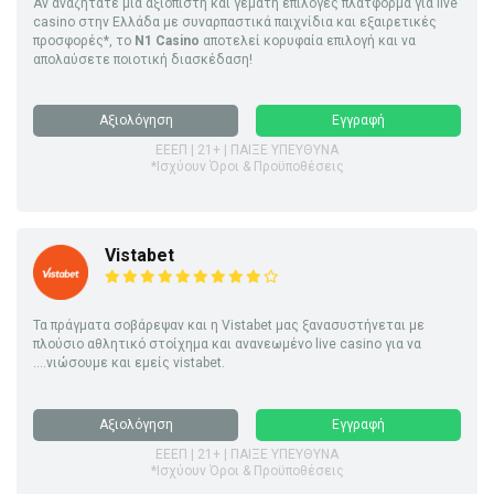
Αν αναζητάτε μία αξιόπιστη και γεμάτη επιλογές πλατφόρμα για live
casino στην Ελλάδα με συναρπαστικά παιχνίδια και εξαιρετικές
προσφορές*, το
N1 Casino
αποτελεί κορυφαία επιλογή και να
απολαύσετε ποιοτική διασκέδαση!
Αξιολόγηση
Εγγραφή
ΕΕΕΠ | 21+ | ΠΑΙΞΕ ΥΠΕΥΘΥΝΑ
*Ισχύουν Όροι & Προϋποθέσεις
Vistabet
Τα πράγματα σοβάρεψαν και η Vistabet μας ξανασυστήνεται με
πλούσιο αθλητικό στοίχημα και ανανεωμένο live casino για να
....νιώσουμε και εμείς vistabet.
Αξιολόγηση
Εγγραφή
ΕΕΕΠ | 21+ | ΠΑΙΞΕ ΥΠΕΥΘΥΝΑ
*Ισχύουν Όροι & Προϋποθέσεις